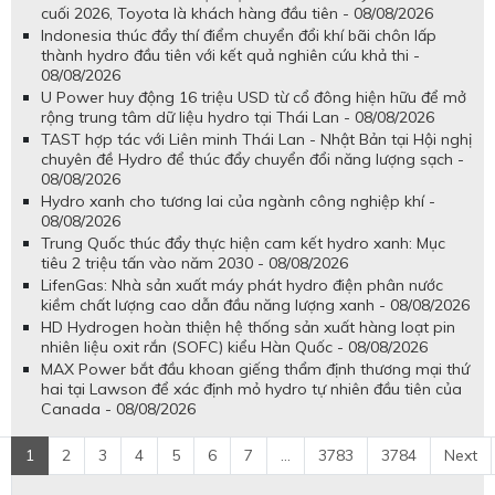
cuối 2026, Toyota là khách hàng đầu tiên - 08/08/2026
Indonesia thúc đẩy thí điểm chuyển đổi khí bãi chôn lấp
thành hydro đầu tiên với kết quả nghiên cứu khả thi -
08/08/2026
U Power huy động 16 triệu USD từ cổ đông hiện hữu để mở
rộng trung tâm dữ liệu hydro tại Thái Lan - 08/08/2026
TAST hợp tác với Liên minh Thái Lan - Nhật Bản tại Hội nghị
chuyên đề Hydro để thúc đẩy chuyển đổi năng lượng sạch -
08/08/2026
Hydro xanh cho tương lai của ngành công nghiệp khí -
08/08/2026
Trung Quốc thúc đẩy thực hiện cam kết hydro xanh: Mục
tiêu 2 triệu tấn vào năm 2030 - 08/08/2026
LifenGas: Nhà sản xuất máy phát hydro điện phân nước
kiềm chất lượng cao dẫn đầu năng lượng xanh - 08/08/2026
HD Hydrogen hoàn thiện hệ thống sản xuất hàng loạt pin
nhiên liệu oxit rắn (SOFC) kiểu Hàn Quốc - 08/08/2026
MAX Power bắt đầu khoan giếng thẩm định thương mại thứ
hai tại Lawson để xác định mỏ hydro tự nhiên đầu tiên của
Canada - 08/08/2026
1
2
3
4
5
6
7
...
3783
3784
Next