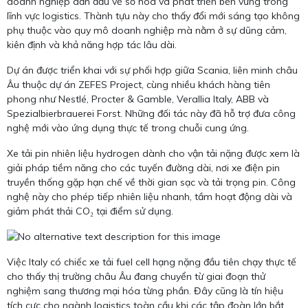
doanh nghiệp dẫn đầu về số hóa và phát triển bền vững trong
lĩnh vực logistics. Thành tựu này cho thấy đổi mới sáng tạo không
phụ thuộc vào quy mô doanh nghiệp mà nằm ở sự dũng cảm,
kiên định và khả năng hợp tác lâu dài.
Dự án được triển khai với sự phối hợp giữa Scania, liên minh châu
Âu thuộc dự án ZEFES Project, cùng nhiều khách hàng tiên
phong như Nestlé, Procter & Gamble, Verallia Italy, ABB và
Spezialbierbrauerei Forst. Những đối tác này đã hỗ trợ đưa công
nghệ mới vào ứng dụng thực tế trong chuỗi cung ứng.
Xe tải pin nhiên liệu hydrogen dành cho vận tải nặng được xem là
giải pháp tiềm năng cho các tuyến đường dài, nơi xe điện pin
truyền thống gặp hạn chế về thời gian sạc và tải trọng pin. Công
nghệ này cho phép tiếp nhiên liệu nhanh, tầm hoạt động dài và
giảm phát thải CO₂ tại điểm sử dụng.
Việc Italy có chiếc xe tải fuel cell hạng nặng đầu tiên chạy thực tế
cho thấy thị trường châu Âu đang chuyển từ giai đoạn thử
nghiệm sang thương mại hóa từng phần. Đây cũng là tín hiệu
tích cực cho ngành logistics toàn cầu khi các tập đoàn lớn bắt