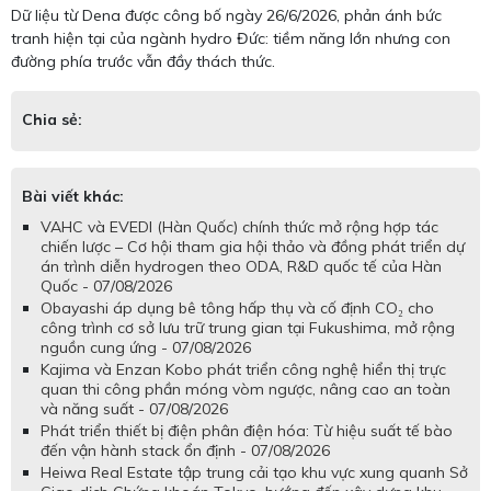
Dữ liệu từ Dena được công bố ngày 26/6/2026, phản ánh bức
tranh hiện tại của ngành hydro Đức: tiềm năng lớn nhưng con
đường phía trước vẫn đầy thách thức.
Chia sẻ:
Bài viết khác:
VAHC và EVEDI (Hàn Quốc) chính thức mở rộng hợp tác
chiến lược – Cơ hội tham gia hội thảo và đồng phát triển dự
án trình diễn hydrogen theo ODA, R&D quốc tế của Hàn
Quốc - 07/08/2026
Obayashi áp dụng bê tông hấp thụ và cố định CO₂ cho
công trình cơ sở lưu trữ trung gian tại Fukushima, mở rộng
nguồn cung ứng - 07/08/2026
Kajima và Enzan Kobo phát triển công nghệ hiển thị trực
quan thi công phần móng vòm ngược, nâng cao an toàn
và năng suất - 07/08/2026
Phát triển thiết bị điện phân điện hóa: Từ hiệu suất tế bào
đến vận hành stack ổn định - 07/08/2026
Heiwa Real Estate tập trung cải tạo khu vực xung quanh Sở