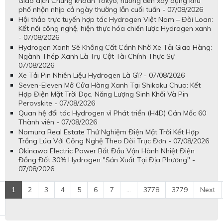
Giao dịch Chứng khoán Tokyo, hướng đến xây dựng khu
phố nhộn nhịp cả ngày thường lẫn cuối tuần - 07/08/2026
Hội thảo trực tuyến hợp tác Hydrogen Việt Nam – Đài Loan:
Kết nối công nghệ, hiện thực hóa chiến lược Hydrogen xanh
- 07/08/2026
Hydrogen Xanh Sẽ Không Cất Cánh Nhờ Xe Tải Giao Hàng:
Ngành Thép Xanh Là Trụ Cột Tài Chính Thực Sự -
07/08/2026
Xe Tải Pin Nhiên Liệu Hydrogen Là Gì? - 07/08/2026
Seven-Eleven Mở Cửa Hàng Xanh Tại Shikoku Chuo: Kết
Hợp Điện Mặt Trời Dọc, Năng Lượng Sinh Khối Và Pin
Perovskite - 07/08/2026
Quan hệ đối tác Hydrogen vì Phát triển (H4D) Cán Mốc 60
Thành viên - 07/08/2026
Nomura Real Estate Thử Nghiệm Điện Mặt Trời Kết Hợp
Trồng Lúa Với Công Nghệ Theo Dõi Trục Đơn - 07/08/2026
Okinawa Electric Power Bắt Đầu Vận Hành Nhiệt Điện
Đồng Đốt 30% Hydrogen "Sản Xuất Tại Địa Phương" -
07/08/2026
1
2
3
4
5
6
7
...
3778
3779
Next