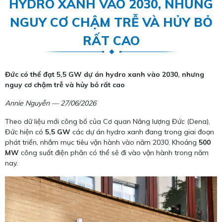
HYDRO XANH VÀO 2030, NHƯNG
NGUY CƠ CHẬM TRỄ VÀ HỦY BỎ
RẤT CAO
Đức có thể đạt 5,5 GW dự án hydro xanh vào 2030, nhưng
nguy cơ chậm trễ và hủy bỏ rất cao
Annie Nguyễn — 27/06/2026
Theo dữ liệu mới công bố của Cơ quan Năng lượng Đức (Dena),
Đức hiện có
5,5 GW
các dự án hydro xanh đang trong giai đoạn
phát triển, nhắm mục tiêu vận hành vào năm 2030. Khoảng
500
MW
công suất điện phân có thể sẽ đi vào vận hành trong năm
nay.