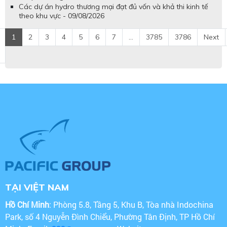
Các dự án hydro thương mại đạt đủ vốn và khả thi kinh tế
theo khu vực - 09/08/2026
1
2
3
4
5
6
7
...
3785
3786
Next
TẠI VIỆT NAM
Hồ Chí Minh
: Phòng 5.8, Tầng 5, Khu B, Tòa nhà Indochina
Park, số 4 Nguyễn Đình Chiểu, Phường Tân Định, TP Hồ Chí