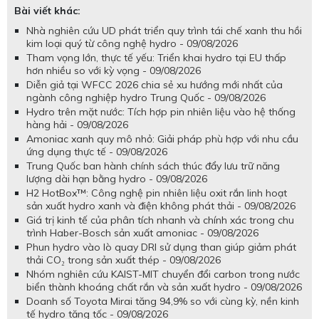
Bài viết khác:
Nhà nghiên cứu UD phát triển quy trình tái chế xanh thu hồi
kim loại quý từ công nghệ hydro - 09/08/2026
Tham vọng lớn, thực tế yếu: Triển khai hydro tại EU thấp
hơn nhiều so với kỳ vọng - 09/08/2026
Diễn giả tại WFCC 2026 chia sẻ xu hướng mới nhất của
ngành công nghiệp hydro Trung Quốc - 09/08/2026
Hydro trên mặt nước: Tích hợp pin nhiên liệu vào hệ thống
hàng hải - 09/08/2026
Amoniac xanh quy mô nhỏ: Giải pháp phù hợp với nhu cầu
ứng dụng thực tế - 09/08/2026
Trung Quốc ban hành chính sách thúc đẩy lưu trữ năng
lượng dài hạn bằng hydro - 09/08/2026
H2 HotBox™: Công nghệ pin nhiên liệu oxit rắn linh hoạt
sản xuất hydro xanh và điện không phát thải - 09/08/2026
Giá trị kinh tế của phân tích nhanh và chính xác trong chu
trình Haber-Bosch sản xuất amoniac - 09/08/2026
Phun hydro vào lò quay DRI sử dụng than giúp giảm phát
thải CO₂ trong sản xuất thép - 09/08/2026
Nhóm nghiên cứu KAIST-MIT chuyển đổi carbon trong nước
biển thành khoáng chất rắn và sản xuất hydro - 09/08/2026
Doanh số Toyota Mirai tăng 94,9% so với cùng kỳ, nền kinh
tế hydro tăng tốc - 09/08/2026