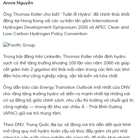
Annie Nguyễn
Ông Thomas Koller cho biết “Tuần lễ Hydro” đã chính thức khởi
động tại Hong Kong với các sự kiện lớn gồm International
Hydrogen Development Symposium 2026 và APEC Clean and
Low-Carbon Hydrogen Policy Convention.
Trong bài đăng trên LinkedIn, Thomas Koller nhận định hydro
sạch có thể tăng trưởng khoảng 100 lần vào năm 2060 và giúp
cắt giảm hơn 2 gigaton khí thải mỗi năm trong các lĩnh vực khó
điện hóa như công nghiệp nặng, vận tải biển và hóa chất.
Ông dẫn báo cáo Energy Transition Outlook mới nhất của DNV
cho rằng tăng trưởng hydro sẽ diễn ra mạnh nhất tại những nơi
có sự đồng bộ giữa chính sách, nhu cầu thị trường và chuỗi giá trị
công nghiệp — trong đó khu vực châu Á - Thái Bình Dương
(APAC) giữ vai trò trung tâm.
Theo DNV, Trung Quốc đại lục sẽ đóng vai trò dẫn dắt quá trình
mở rộng quy mô hydro toàn cầu và thúc đẩy giảm chi phí nhờ
năng lực sản xuất công nghiệp lớn cùng tốc độ triển khai nhanh.