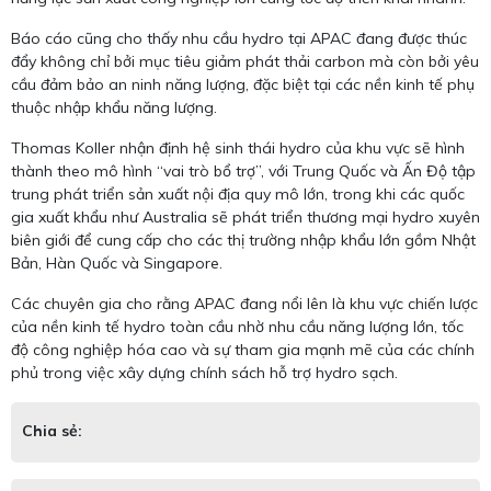
Báo cáo cũng cho thấy nhu cầu hydro tại APAC đang được thúc
đẩy không chỉ bởi mục tiêu giảm phát thải carbon mà còn bởi yêu
cầu đảm bảo an ninh năng lượng, đặc biệt tại các nền kinh tế phụ
thuộc nhập khẩu năng lượng.
Thomas Koller nhận định hệ sinh thái hydro của khu vực sẽ hình
thành theo mô hình “vai trò bổ trợ”, với Trung Quốc và Ấn Độ tập
trung phát triển sản xuất nội địa quy mô lớn, trong khi các quốc
gia xuất khẩu như Australia sẽ phát triển thương mại hydro xuyên
biên giới để cung cấp cho các thị trường nhập khẩu lớn gồm Nhật
Bản, Hàn Quốc và Singapore.
Các chuyên gia cho rằng APAC đang nổi lên là khu vực chiến lược
của nền kinh tế hydro toàn cầu nhờ nhu cầu năng lượng lớn, tốc
độ công nghiệp hóa cao và sự tham gia mạnh mẽ của các chính
phủ trong việc xây dựng chính sách hỗ trợ hydro sạch.
Chia sẻ: