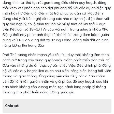
dụng trình tự, thủ tục rút gọn trong điều chỉnh quy hoạch, đồng
thời xem xét phân cấp cho địa phương đối với các dự án điện quy
mô nhỏ như điện gió, điện mặt trời phục vụ dân cư. Một điểm
đáng chú ý là kiến nghị bổ sung các nhà máy nhiệt điện than với
quy mô hợp lý, có lộ trình thu hồi và xử lý triệt để khí thải – dựa
trên Kết luận số 18-KL/TW của Hội nghị Trung ương 2 khóa XIV.
Động thái này phản ánh thực tế khó khăn trong đảm bảo nguồn
cung khí LNG do xung đột tại Trung Đông, đồng thời đặt an ninh
năng lượng lên hàng đầu.
Phó Thủ tướng nhấn mạnh yêu cầu "tư duy mới, không làm theo
cách cũ" trong xây dựng quy hoạch, tránh phát triển dàn trải, chỉ
đưa vào những dự án thực sự cần thiết. Việc điều chỉnh phải đồng
bộ với các quy hoạch liên quan như biển, cảng biển, hàng hải, viễn
thông và giao thông. Ông cũng yêu cầu xử lý các dự án chậm
tiến độ, làm rõ nguyên nhân và giải pháp, để quy hoạch sau khi
ban hành không còn vướng mắc, tạo hành lang pháp lý thông
thoáng cho phát triển năng lượng quốc gia.
Chia sẻ: