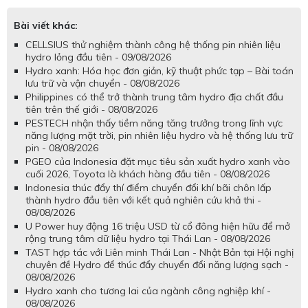
Bài viết khác:
CELLSIUS thử nghiệm thành công hệ thống pin nhiên liệu
hydro lỏng đầu tiên - 09/08/2026
Hydro xanh: Hóa học đơn giản, kỹ thuật phức tạp – Bài toán
lưu trữ và vận chuyển - 08/08/2026
Philippines có thể trở thành trung tâm hydro địa chất đầu
tiên trên thế giới - 08/08/2026
PESTECH nhận thấy tiềm năng tăng trưởng trong lĩnh vực
năng lượng mặt trời, pin nhiên liệu hydro và hệ thống lưu trữ
pin - 08/08/2026
PGEO của Indonesia đặt mục tiêu sản xuất hydro xanh vào
cuối 2026, Toyota là khách hàng đầu tiên - 08/08/2026
Indonesia thúc đẩy thí điểm chuyển đổi khí bãi chôn lấp
thành hydro đầu tiên với kết quả nghiên cứu khả thi -
08/08/2026
U Power huy động 16 triệu USD từ cổ đông hiện hữu để mở
rộng trung tâm dữ liệu hydro tại Thái Lan - 08/08/2026
TAST hợp tác với Liên minh Thái Lan - Nhật Bản tại Hội nghị
chuyên đề Hydro để thúc đẩy chuyển đổi năng lượng sạch -
08/08/2026
Hydro xanh cho tương lai của ngành công nghiệp khí -
08/08/2026