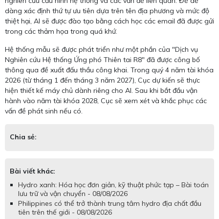
nghiên cứu cấu hình hệ thống và các vấn đề liên quan. Để dễ
dàng xác định thứ tự ưu tiên dựa trên tên địa phương và mức độ
thiệt hại, AI sẽ được đào tạo bằng cách học các email đã được gửi
trong các thảm họa trong quá khứ.
Hệ thống mẫu sẽ được phát triển như một phần của "Dịch vụ
Nghiên cứu Hệ thống Ứng phó Thiên tai R8" đã được công bố
thông qua đề xuất đấu thầu công khai. Trong quý 4 năm tài khóa
2026 (từ tháng 1 đến tháng 3 năm 2027), Cục dự kiến sẽ thực
hiện thiết kế máy chủ dành riêng cho AI. Sau khi bắt đầu vận
hành vào năm tài khóa 2028, Cục sẽ xem xét và khắc phục các
vấn đề phát sinh nếu có.
Chia sẻ:
Bài viết khác:
Hydro xanh: Hóa học đơn giản, kỹ thuật phức tạp – Bài toán
lưu trữ và vận chuyển - 08/08/2026
Philippines có thể trở thành trung tâm hydro địa chất đầu
tiên trên thế giới - 08/08/2026