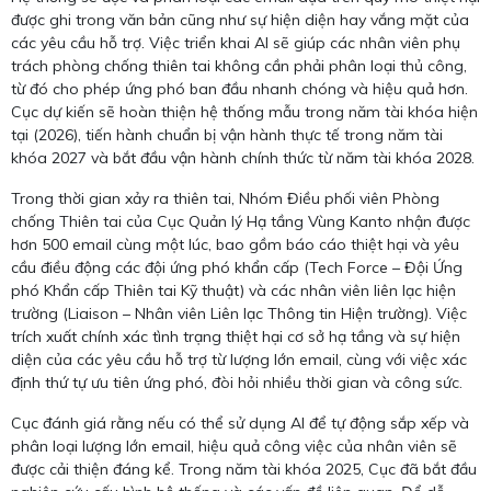
được ghi trong văn bản cũng như sự hiện diện hay vắng mặt của
các yêu cầu hỗ trợ. Việc triển khai AI sẽ giúp các nhân viên phụ
trách phòng chống thiên tai không cần phải phân loại thủ công,
từ đó cho phép ứng phó ban đầu nhanh chóng và hiệu quả hơn.
Cục dự kiến sẽ hoàn thiện hệ thống mẫu trong năm tài khóa hiện
tại (2026), tiến hành chuẩn bị vận hành thực tế trong năm tài
khóa 2027 và bắt đầu vận hành chính thức từ năm tài khóa 2028.
Trong thời gian xảy ra thiên tai, Nhóm Điều phối viên Phòng
chống Thiên tai của Cục Quản lý Hạ tầng Vùng Kanto nhận được
hơn 500 email cùng một lúc, bao gồm báo cáo thiệt hại và yêu
cầu điều động các đội ứng phó khẩn cấp (Tech Force – Đội Ứng
phó Khẩn cấp Thiên tai Kỹ thuật) và các nhân viên liên lạc hiện
trường (Liaison – Nhân viên Liên lạc Thông tin Hiện trường). Việc
trích xuất chính xác tình trạng thiệt hại cơ sở hạ tầng và sự hiện
diện của các yêu cầu hỗ trợ từ lượng lớn email, cùng với việc xác
định thứ tự ưu tiên ứng phó, đòi hỏi nhiều thời gian và công sức.
Cục đánh giá rằng nếu có thể sử dụng AI để tự động sắp xếp và
phân loại lượng lớn email, hiệu quả công việc của nhân viên sẽ
được cải thiện đáng kể. Trong năm tài khóa 2025, Cục đã bắt đầu