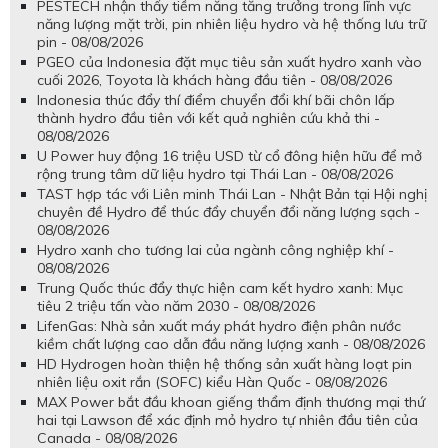
PESTECH nhận thấy tiềm năng tăng trưởng trong lĩnh vực
năng lượng mặt trời, pin nhiên liệu hydro và hệ thống lưu trữ
pin - 08/08/2026
PGEO của Indonesia đặt mục tiêu sản xuất hydro xanh vào
cuối 2026, Toyota là khách hàng đầu tiên - 08/08/2026
Indonesia thúc đẩy thí điểm chuyển đổi khí bãi chôn lấp
thành hydro đầu tiên với kết quả nghiên cứu khả thi -
08/08/2026
U Power huy động 16 triệu USD từ cổ đông hiện hữu để mở
rộng trung tâm dữ liệu hydro tại Thái Lan - 08/08/2026
TAST hợp tác với Liên minh Thái Lan - Nhật Bản tại Hội nghị
chuyên đề Hydro để thúc đẩy chuyển đổi năng lượng sạch -
08/08/2026
Hydro xanh cho tương lai của ngành công nghiệp khí -
08/08/2026
Trung Quốc thúc đẩy thực hiện cam kết hydro xanh: Mục
tiêu 2 triệu tấn vào năm 2030 - 08/08/2026
LifenGas: Nhà sản xuất máy phát hydro điện phân nước
kiềm chất lượng cao dẫn đầu năng lượng xanh - 08/08/2026
HD Hydrogen hoàn thiện hệ thống sản xuất hàng loạt pin
nhiên liệu oxit rắn (SOFC) kiểu Hàn Quốc - 08/08/2026
MAX Power bắt đầu khoan giếng thẩm định thương mại thứ
hai tại Lawson để xác định mỏ hydro tự nhiên đầu tiên của
Canada - 08/08/2026