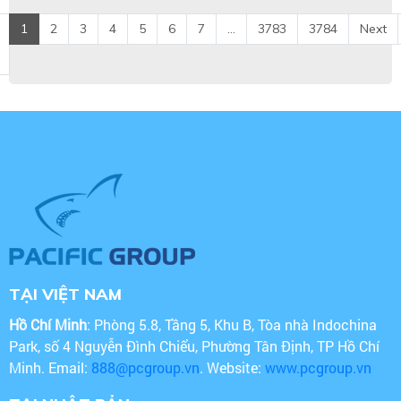
1
2
3
4
5
6
7
...
3783
3784
Next
TẠI VIỆT NAM
Hồ Chí Minh
: Phòng 5.8, Tầng 5, Khu B, Tòa nhà Indochina
Park, số 4 Nguyễn Đình Chiểu, Phường Tân Định, TP Hồ Chí
Minh. Email:
888@pcgroup.vn
. Website:
www.pcgroup.vn