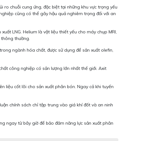
ủi ro chuỗi cung ứng, đặc biệt tại những khu vực trọng yếu
nghiệp cũng có thể gây hậu quả nghiêm trọng đối với an
uất LNG. Helium là vật liệu thiết yếu cho máy chụp MRI,
 thông thường.
rong ngành hóa chất, được sử dụng để sản xuất olefin,
chất công nghiệp có sản lượng lớn nhất thế giới. Axit
 liệu cốt lõi cho sản xuất phân bón. Ngay cả khi tuyến
uận chính sách chỉ tập trung vào giá khí đốt và an ninh
động ngay từ bây giờ để bảo đảm năng lực sản xuất phân