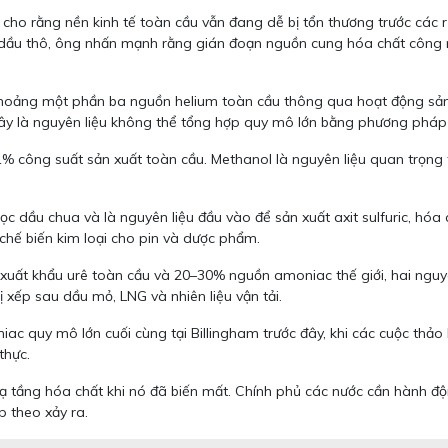
p cho rằng nền kinh tế toàn cầu vẫn đang dễ bị tổn thương trước các r
 dầu thô, ông nhấn mạnh rằng gián đoạn nguồn cung hóa chất công 
 khoảng một phần ba nguồn helium toàn cầu thông qua hoạt động sản x
 Đây là nguyên liệu không thể tổng hợp quy mô lớn bằng phương pháp
 công suất sản xuất toàn cầu. Methanol là nguyên liệu quan trọng t
ọc dầu chua và là nguyên liệu đầu vào để sản xuất axit sulfuric, hóa 
 chế biến kim loại cho pin và dược phẩm.
uất khẩu urê toàn cầu và 20–30% nguồn amoniac thế giới, hai nguyên
 xếp sau dầu mỏ, LNG và nhiên liệu vận tải.
c quy mô lớn cuối cùng tại Billingham trước đây, khi các cuộc thảo l
thực.
a hạ tầng hóa chất khi nó đã biến mất. Chính phủ các nước cần hành 
p theo xảy ra.