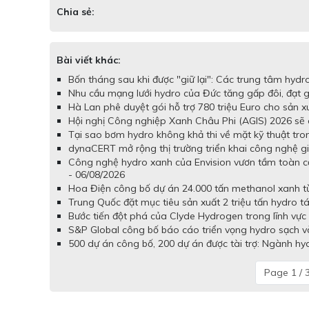
Chia sẻ:
Bài viết khác:
Bốn tháng sau khi được "giữ lại": Các trung tâm hydr
Nhu cầu mạng lưới hydro của Đức tăng gấp đôi, đạt
Hà Lan phê duyệt gói hỗ trợ 780 triệu Euro cho sản x
Hội nghị Công nghiệp Xanh Châu Phi (AGIS) 2026 sẽ d
Tại sao bơm hydro không khả thi về mặt kỹ thuật tron
dynaCERT mở rộng thị trường triển khai công nghệ gi
Công nghệ hydro xanh của Envision vươn tầm toàn c
- 06/08/2026
Hoa Điện công bố dự án 24.000 tấn methanol xanh từ 
Trung Quốc đặt mục tiêu sản xuất 2 triệu tấn hydro t
Bước tiến đột phá của Clyde Hydrogen trong lĩnh vực 
S&P Global công bố báo cáo triển vọng hydro sạch và
500 dự án công bố, 200 dự án được tài trợ: Ngành hy
Page 1 / 