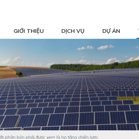
GIỚI THIỆU
DỊCH VỤ
DỰ ÁN
t phân bón phải được xem là hạ tầng chiến lược