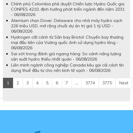
Chính phủ Colombia phê duyệt Chiến lược Hydro Quốc gia
CONPES 4210, định hướng phát triển ngành đến năm 2031
- 06/08/2026
Aternium chọn Dover, Delaware cho nhà máy hydro sạch
226 triệu USD, mở rộng chuỗi dự án trị giá 1 tỷ USD -
06/08/2026
Hydrogen cất cánh từ Sân bay Bristol: Chuyến bay thương
mại đầu tiên của Vương quốc Anh sử dụng hydro lỏng -
06/08/2026
Sai sót trong đánh giá ngang hàng: So sánh năng lượng
sản xuất hydro thiếu nhất quán - 06/08/2026
Liên minh ngành công nghiệp Canada kêu gọi cải cách tín
dụng thuế đầu tư cho nền kinh tế sạch - 06/08/2026
1
2
3
4
5
6
7
...
3774
3775
Next