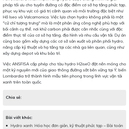
pháp tối ưu cho tuyến đường có đặc điểm cơ sở hạ tầng phức tạp,
phục vụ khu vực có giá trị cảnh quan và môi trường đặc biệt như
Hồ Iseo và Valcamonica. Việc lựa chọn hydro không phải là một
"cử chỉ tượng trưng" mà là một phản ứng công nghệ phù hợp với
bối cảnh cụ thể, nơi khử carbon phải được cân nhắc cùng với đặc
điểm thực tế của cơ sở hạ tầng, địa hình và nhu cầu vận tải. Dự án
cũng bao gồm xây dựng các cơ sở sản xuất và phân phối hydro,
nâng cấp kỹ thuật và hạ tầng tại các nhà ga liên quan, cũng như
xây dựng depot và khu bảo trì.
Việc ANSFISA cấp phép cho tàu hydro H2iseO đặt nền móng cho
một kỷ nguyên mới của giao thông đường sắt bền vững tại Ý, biến
Lombardia trở thành hình mẫu tiên phong trong lĩnh vực vận tải
xanh trên toàn quốc.
Chia sẻ:
Bài viết khác:
Hydro xanh: Hóa học đơn giản, kỹ thuật phức tạp – Bài toán