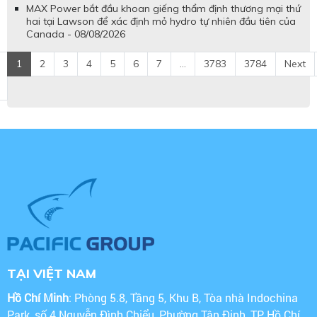
MAX Power bắt đầu khoan giếng thẩm định thương mại thứ
hai tại Lawson để xác định mỏ hydro tự nhiên đầu tiên của
Canada - 08/08/2026
1
2
3
4
5
6
7
...
3783
3784
Next
TẠI VIỆT NAM
Hồ Chí Minh
: Phòng 5.8, Tầng 5, Khu B, Tòa nhà Indochina
Park, số 4 Nguyễn Đình Chiểu, Phường Tân Định, TP Hồ Chí