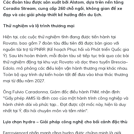
Các đoàn tàu được sản xuất bởi Alstom, dựa trên nền tảng
Coradia Stream, cung cấp 260 chỗ ngồi, không gian để xe
đạp và các giải pháp thiết kế hướng đến du lịch.
Thử nghiệm và lộ trình thương mại
Hiện tại, các cuộc thử nghiệm tĩnh đang được tiến hành tại
Rovato, bao gồm 7 đoàn tàu đầu tiên đã được bàn giao với
nguồn tài trợ từ PNRR (Kế hoạch Phục hồi và Phát triển Quốc gia
Ý). Sau khi hoàn thành, mỗi đoàn tàu sẽ tiếp tục trải qua các bài
thử nghiệm động tại khu vực Rovato và dọc theo tuyến Brescia–
Edolo, mô phỏng các điều kiện vận hành thương mại khác nhau.
Toàn bộ quy trình dự kiến hoàn tất để đưa vào khai thác thương
mại từ đầu năm 2027.
Ông Fulvio Caradonna, Giám đốc điều hành FNM, nhận định:
"Giấy phép AMIS là đỉnh cao của một hành trình công nghiệp và
hành chính dài và phức tạp... Đạt được cột mốc này, hiện là duy
nhất tại Ý, đòi hỏi chuyên môn và tầm nhìn".
Lựa chọn hydro – Giải pháp công nghệ cho bối cảnh đặc thù
Ferrovienord nhấn mạnh rằng hydro được chứng minh là giải