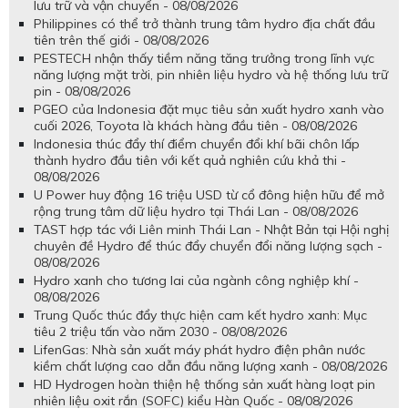
lưu trữ và vận chuyển - 08/08/2026
Philippines có thể trở thành trung tâm hydro địa chất đầu
tiên trên thế giới - 08/08/2026
PESTECH nhận thấy tiềm năng tăng trưởng trong lĩnh vực
năng lượng mặt trời, pin nhiên liệu hydro và hệ thống lưu trữ
pin - 08/08/2026
PGEO của Indonesia đặt mục tiêu sản xuất hydro xanh vào
cuối 2026, Toyota là khách hàng đầu tiên - 08/08/2026
Indonesia thúc đẩy thí điểm chuyển đổi khí bãi chôn lấp
thành hydro đầu tiên với kết quả nghiên cứu khả thi -
08/08/2026
U Power huy động 16 triệu USD từ cổ đông hiện hữu để mở
rộng trung tâm dữ liệu hydro tại Thái Lan - 08/08/2026
TAST hợp tác với Liên minh Thái Lan - Nhật Bản tại Hội nghị
chuyên đề Hydro để thúc đẩy chuyển đổi năng lượng sạch -
08/08/2026
Hydro xanh cho tương lai của ngành công nghiệp khí -
08/08/2026
Trung Quốc thúc đẩy thực hiện cam kết hydro xanh: Mục
tiêu 2 triệu tấn vào năm 2030 - 08/08/2026
LifenGas: Nhà sản xuất máy phát hydro điện phân nước
kiềm chất lượng cao dẫn đầu năng lượng xanh - 08/08/2026
HD Hydrogen hoàn thiện hệ thống sản xuất hàng loạt pin
nhiên liệu oxit rắn (SOFC) kiểu Hàn Quốc - 08/08/2026