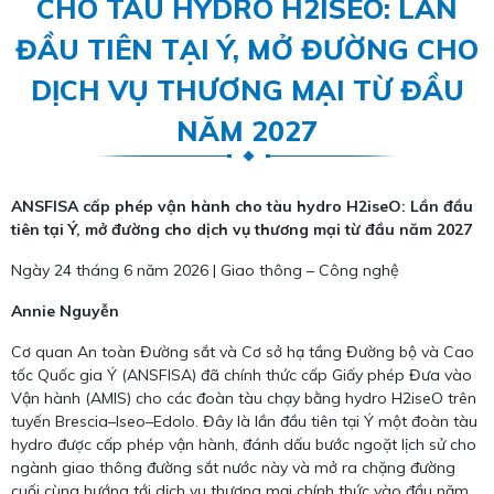
CHO TÀU HYDRO H2ISEO: LẦN
ĐẦU TIÊN TẠI Ý, MỞ ĐƯỜNG CHO
DỊCH VỤ THƯƠNG MẠI TỪ ĐẦU
NĂM 2027
ANSFISA cấp phép vận hành cho tàu hydro H2iseO: Lần đầu
tiên tại Ý, mở đường cho dịch vụ thương mại từ đầu năm 2027
Ngày 24 tháng 6 năm 2026 | Giao thông – Công nghệ
Annie Nguyễn
Cơ quan An toàn Đường sắt và Cơ sở hạ tầng Đường bộ và Cao
tốc Quốc gia Ý (ANSFISA) đã chính thức cấp Giấy phép Đưa vào
Vận hành (AMIS) cho các đoàn tàu chạy bằng hydro H2iseO trên
tuyến Brescia–Iseo–Edolo. Đây là lần đầu tiên tại Ý một đoàn tàu
hydro được cấp phép vận hành, đánh dấu bước ngoặt lịch sử cho
ngành giao thông đường sắt nước này và mở ra chặng đường
cuối cùng hướng tới dịch vụ thương mại chính thức vào đầu năm