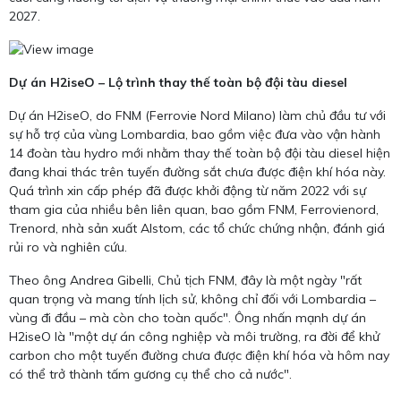
2027.
Dự án H2iseO – Lộ trình thay thế toàn bộ đội tàu diesel
Dự án H2iseO, do FNM (Ferrovie Nord Milano) làm chủ đầu tư với
sự hỗ trợ của vùng Lombardia, bao gồm việc đưa vào vận hành
14 đoàn tàu hydro mới nhằm thay thế toàn bộ đội tàu diesel hiện
đang khai thác trên tuyến đường sắt chưa được điện khí hóa này.
Quá trình xin cấp phép đã được khởi động từ năm 2022 với sự
tham gia của nhiều bên liên quan, bao gồm FNM, Ferrovienord,
Trenord, nhà sản xuất Alstom, các tổ chức chứng nhận, đánh giá
rủi ro và nghiên cứu.
Theo ông Andrea Gibelli, Chủ tịch FNM, đây là một ngày "rất
quan trọng và mang tính lịch sử, không chỉ đối với Lombardia –
vùng đi đầu – mà còn cho toàn quốc". Ông nhấn mạnh dự án
H2iseO là "một dự án công nghiệp và môi trường, ra đời để khử
carbon cho một tuyến đường chưa được điện khí hóa và hôm nay
có thể trở thành tấm gương cụ thể cho cả nước".