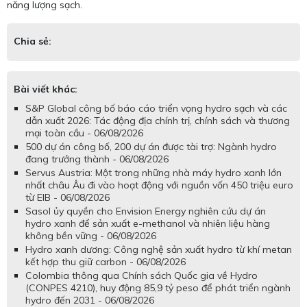
năng lượng sạch.
Chia sẻ:
Bài viết khác:
S&P Global công bố báo cáo triển vọng hydro sạch và các
dẫn xuất 2026: Tác động địa chính trị, chính sách và thương
mại toàn cầu - 06/08/2026
500 dự án công bố, 200 dự án được tài trợ: Ngành hydro
đang trưởng thành - 06/08/2026
Servus Austria: Một trong những nhà máy hydro xanh lớn
nhất châu Âu đi vào hoạt động với nguồn vốn 450 triệu euro
từ EIB - 06/08/2026
Sasol ủy quyền cho Envision Energy nghiên cứu dự án
hydro xanh để sản xuất e-methanol và nhiên liệu hàng
không bền vững - 06/08/2026
Hydro xanh dương: Công nghệ sản xuất hydro từ khí metan
kết hợp thu giữ carbon - 06/08/2026
Colombia thông qua Chính sách Quốc gia về Hydro
(CONPES 4210), huy động 85,9 tỷ peso để phát triển ngành
hydro đến 2031 - 06/08/2026