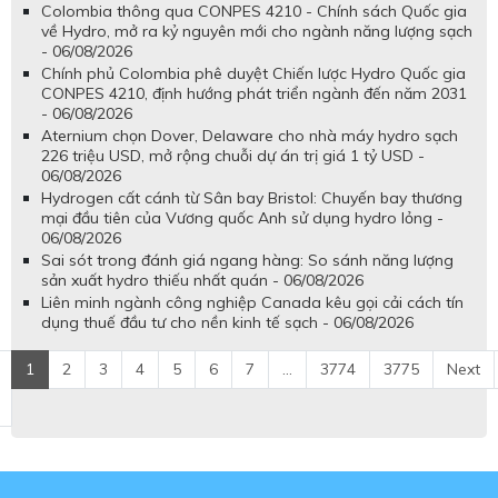
Colombia thông qua CONPES 4210 - Chính sách Quốc gia
về Hydro, mở ra kỷ nguyên mới cho ngành năng lượng sạch
- 06/08/2026
Chính phủ Colombia phê duyệt Chiến lược Hydro Quốc gia
CONPES 4210, định hướng phát triển ngành đến năm 2031
- 06/08/2026
Aternium chọn Dover, Delaware cho nhà máy hydro sạch
226 triệu USD, mở rộng chuỗi dự án trị giá 1 tỷ USD -
06/08/2026
Hydrogen cất cánh từ Sân bay Bristol: Chuyến bay thương
mại đầu tiên của Vương quốc Anh sử dụng hydro lỏng -
06/08/2026
Sai sót trong đánh giá ngang hàng: So sánh năng lượng
sản xuất hydro thiếu nhất quán - 06/08/2026
Liên minh ngành công nghiệp Canada kêu gọi cải cách tín
dụng thuế đầu tư cho nền kinh tế sạch - 06/08/2026
1
2
3
4
5
6
7
...
3774
3775
Next