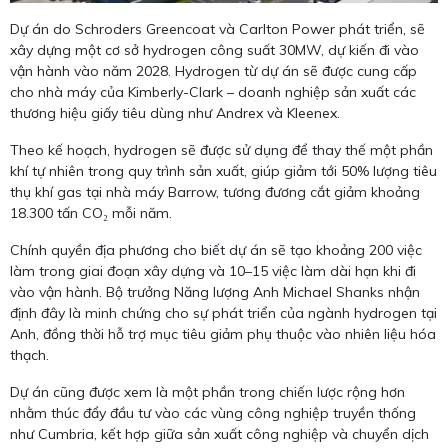
Dự án do Schroders Greencoat và Carlton Power phát triển, sẽ
xây dựng một cơ sở hydrogen công suất 30MW, dự kiến đi vào
vận hành vào năm 2028. Hydrogen từ dự án sẽ được cung cấp
cho nhà máy của Kimberly-Clark – doanh nghiệp sản xuất các
thương hiệu giấy tiêu dùng như Andrex và Kleenex.
Theo kế hoạch, hydrogen sẽ được sử dụng để thay thế một phần
khí tự nhiên trong quy trình sản xuất, giúp giảm tới 50% lượng tiêu
thụ khí gas tại nhà máy Barrow, tương đương cắt giảm khoảng
18.300 tấn CO₂ mỗi năm.
Chính quyền địa phương cho biết dự án sẽ tạo khoảng 200 việc
làm trong giai đoạn xây dựng và 10–15 việc làm dài hạn khi đi
vào vận hành. Bộ trưởng Năng lượng Anh Michael Shanks nhận
định đây là minh chứng cho sự phát triển của ngành hydrogen tại
Anh, đồng thời hỗ trợ mục tiêu giảm phụ thuộc vào nhiên liệu hóa
thạch.
Dự án cũng được xem là một phần trong chiến lược rộng hơn
nhằm thúc đẩy đầu tư vào các vùng công nghiệp truyền thống
như Cumbria, kết hợp giữa sản xuất công nghiệp và chuyển dịch