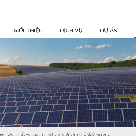
GIỚI THIỆU
DỊCH VỤ
DỰ ÁN
ên: Dài nhất và mạnh nhất thế giới trên khổ đường rộng