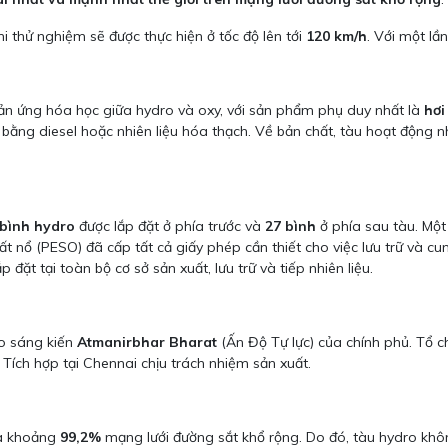
khi thử nghiệm sẽ được thực hiện ở tốc độ lên tới
120 km/h
. Với một lầ
hản ứng hóa học giữa hydro và oxy, với sản phẩm phụ duy nhất là
hơi
 bằng diesel hoặc nhiên liệu hóa thạch. Về bản chất, tàu hoạt động nh
 bình hydro
được lắp đặt ở phía trước và
27 bình
ở phía sau tàu. Một 
t nổ (PESO) đã cấp tất cả giấy phép cần thiết cho việc lưu trữ và cu
ắp đặt tại toàn bộ cơ sở sản xuất, lưu trữ và tiếp nhiên liệu.
eo sáng kiến
Atmanirbhar Bharat
(Ấn Độ Tự lực) của chính phủ. Tổ c
Tích hợp tại Chennai chịu trách nhiệm sản xuất.
óa khoảng
99,2%
mạng lưới đường sắt khổ rộng. Do đó, tàu hydro khôn