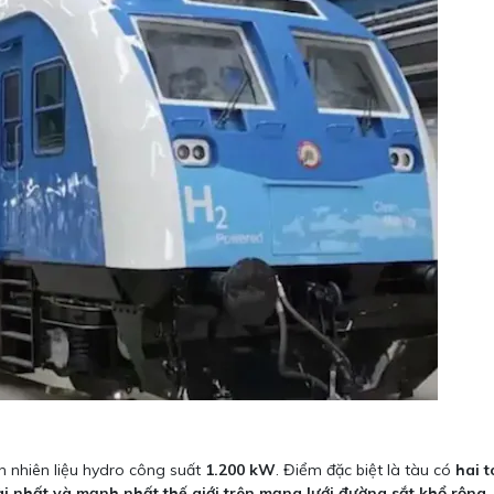
in nhiên liệu hydro công suất
1.200 kW
. Điểm đặc biệt là tàu có
hai 
ài nhất và mạnh nhất thế giới trên mạng lưới đường sắt khổ rộng
.