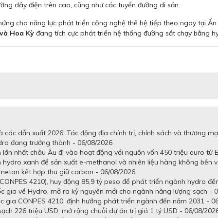
ường dây điện trên cao, cũng như các tuyến đường di sản.
hứng cho năng lực phát triển công nghệ thế hệ tiếp theo ngay tại Ấn
 và Hoa Kỳ
đang tích cực phát triển hệ thống đường sắt chạy bằng h
 các dẫn xuất 2026: Tác động địa chính trị, chính sách và thương mạ
dro đang trưởng thành - 06/08/2026
lớn nhất châu Âu đi vào hoạt động với nguồn vốn 450 triệu euro từ E
n hydro xanh để sản xuất e-methanol và nhiên liệu hàng không bền 
metan kết hợp thu giữ carbon - 06/08/2026
CONPES 4210), huy động 85,9 tỷ peso để phát triển ngành hydro đến
gia về Hydro, mở ra kỷ nguyên mới cho ngành năng lượng sạch - 0
c gia CONPES 4210, định hướng phát triển ngành đến năm 2031 - 0
h 226 triệu USD, mở rộng chuỗi dự án trị giá 1 tỷ USD - 06/08/202