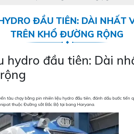
HYDRO ĐẦU TIÊN: DÀI NHẤT 
TRÊN KHỔ ĐƯỜNG RỘNG
 hydro đầu tiên: Dài n
 rộng
n tàu chạy bằng pin nhiên liệu hydro đầu tiên, đánh dấu bước tiến 
Sonipat thuộc Đường sắt Bắc Bộ tại bang Haryana.