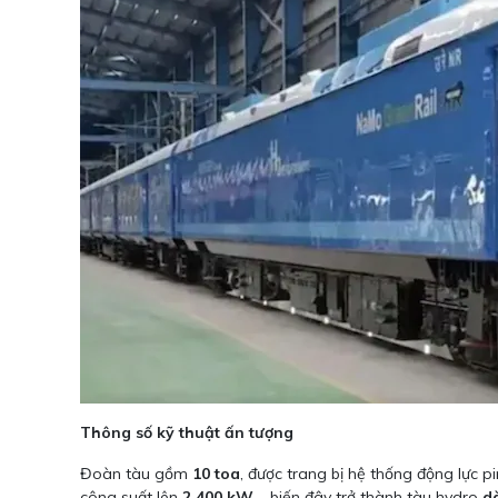
Thông số kỹ thuật ấn tượng
Đoàn tàu gồm
10 toa
, được trang bị hệ thống động lực p
công suất lên
2.400 kW
– biến đây trở thành tàu hydro
d