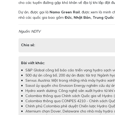
cho các tuyến đường gặp khó khăn về địa lý khi lắp đặt đ
Dự án, được gọi là
Namo Green Rail
, được xem là minh c
nhỏ các quốc gia bao gồm
Đức, Nhật Bản, Trung Quốc
Nguồn: NDTV
Chia sẻ:
Bài viết khác:
S&P Global công bố báo cáo triển vọng hydro sạch và
500 dự án công bố, 200 dự án được tài trợ: Ngành hy
Servus Austria: Một trong những nhà máy hydro xanh 
Sasol ủy quyền cho Envision Energy nghiên cứu dự á
Hydro xanh dương: Công nghệ sản xuất hydro từ khí 
Colombia thông qua Chính sách Quốc gia về Hydro (
Colombia thông qua CONPES 4210 - Chính sách Quốc 
Chính phủ Colombia phê duyệt Chiến lược Hydro Quố
Aternium chọn Dover, Delaware cho nhà máy hydro sạc