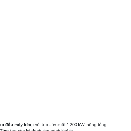
toa đầu máy kéo
, mỗi toa sản xuất 1.200 kW, nâng tổng
 Tám toa còn lại dành cho hành khách.