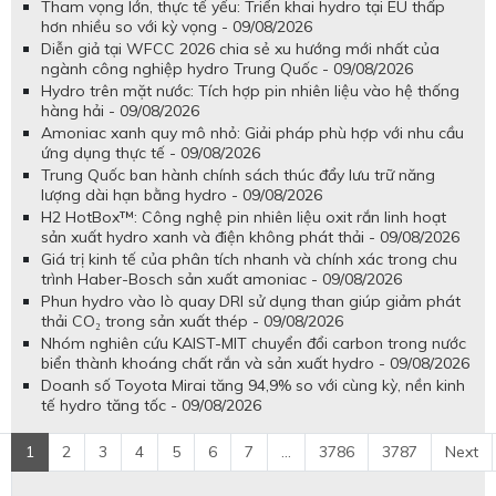
Tham vọng lớn, thực tế yếu: Triển khai hydro tại EU thấp
hơn nhiều so với kỳ vọng - 09/08/2026
Diễn giả tại WFCC 2026 chia sẻ xu hướng mới nhất của
ngành công nghiệp hydro Trung Quốc - 09/08/2026
Hydro trên mặt nước: Tích hợp pin nhiên liệu vào hệ thống
hàng hải - 09/08/2026
Amoniac xanh quy mô nhỏ: Giải pháp phù hợp với nhu cầu
ứng dụng thực tế - 09/08/2026
Trung Quốc ban hành chính sách thúc đẩy lưu trữ năng
lượng dài hạn bằng hydro - 09/08/2026
H2 HotBox™: Công nghệ pin nhiên liệu oxit rắn linh hoạt
sản xuất hydro xanh và điện không phát thải - 09/08/2026
Giá trị kinh tế của phân tích nhanh và chính xác trong chu
trình Haber-Bosch sản xuất amoniac - 09/08/2026
Phun hydro vào lò quay DRI sử dụng than giúp giảm phát
thải CO₂ trong sản xuất thép - 09/08/2026
Nhóm nghiên cứu KAIST-MIT chuyển đổi carbon trong nước
biển thành khoáng chất rắn và sản xuất hydro - 09/08/2026
Doanh số Toyota Mirai tăng 94,9% so với cùng kỳ, nền kinh
tế hydro tăng tốc - 09/08/2026
1
2
3
4
5
6
7
...
3786
3787
Next