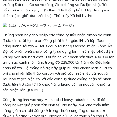
trưởng Đất đai, Cơ sở hạ tầng, Giao thông và Du lịch Nhật Bản
cấp chứng nhận ngày 30/6 theo "Hệ thống hỗ trợ tập trung vào
chênh lệch giá" dựa trên Luật Thúc đẩy Xã hội Hydro .
Chứng nhận này cho phép các công ty tiếp nhận amoniac xanh
được sản xuất tại dự án đồng phát triển giữa IHI và tập đoàn
năng lượng tái tạo ACME Group tại bang Odisha, miền Đông Ấn
Độ, và phân phối cho 7 công ty sử dụng làm nhiên liệu phát điện
và nguyên liệu hóa chất . Dự án có kế hoạch sản xuất 400.000 tấn
amoniac xanh mỗi năm, trong đó 228.000 tấn/năm đủ điều kiện
nhận hỗ trợ. Hệ thống hỗ trợ này giúp bù đắp chênh lệch giữa chi
phí cho nhiên liệu thấp carbon với giá của nhiên liệu và nguyên
liệu hóa thạch hiện có, và các công ty được chứng nhận sẽ nhận
được tiền trợ cấp từ Tổ chức Năng lượng và Tài nguyên Khoáng
sản Nhật Bản (JOGMEC).
Cũng trong lĩnh vực này, Mitsubishi Heavy Industries (MHI) đã
công bố kết quả phân tích kinh tế vào ngày 26/6 cho thấy tiềm
năng giảm chi phí đáng kể trong chuỗi cung ứng amoniac xanh
từ Ấn Độ sang Singapore . Nghiên cứu, được thực hiện cho Bộ