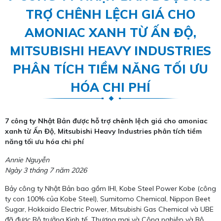
TRỢ CHÊNH LỆCH GIÁ CHO
AMONIAC XANH TỪ ẤN ĐỘ,
MITSUBISHI HEAVY INDUSTRIES
PHÂN TÍCH TIỀM NĂNG TỐI ƯU
HÓA CHI PHÍ
7 công ty Nhật Bản được hỗ trợ chênh lệch giá cho amoniac
xanh từ Ấn Độ, Mitsubishi Heavy Industries phân tích tiềm
năng tối ưu hóa chi phí
Annie Nguyễn
Ngày 3 tháng 7 năm 2026
Bảy công ty Nhật Bản bao gồm IHI, Kobe Steel Power Kobe (công
ty con 100% của Kobe Steel), Sumitomo Chemical, Nippon Beet
Sugar, Hokkaido Electric Power, Mitsubishi Gas Chemical và UBE
đã được Bộ trưởng Kinh tế, Thương mại và Công nghiệp và Bộ