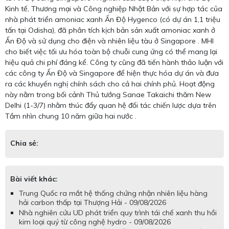
Kinh tế, Thương mại và Công nghiệp Nhật Bản với sự hợp tác của
nhà phát triển amoniac xanh Ấn Độ Hygenco (có dự án 1,1 triệu
tấn tại Odisha), đã phân tích kịch bản sản xuất amoniac xanh ở
Ấn Độ và sử dụng cho điện và nhiên liệu tàu ở Singapore . MHI
cho biết việc tối ưu hóa toàn bộ chuỗi cung ứng có thể mang lại
hiệu quả chi phí đáng kể. Công ty cũng đã tiến hành thảo luận với
các công ty Ấn Độ và Singapore để hiện thực hóa dự án và đưa
ra các khuyến nghị chính sách cho cả hai chính phủ. Hoạt động
này nằm trong bối cảnh Thủ tướng Sanae Takaichi thăm New
Delhi (1-3/7) nhằm thúc đẩy quan hệ đối tác chiến lược dựa trên
Tầm nhìn chung 10 năm giữa hai nước .
Chia sẻ:
Bài viết khác:
Trung Quốc ra mắt hệ thống chứng nhận nhiên liệu hàng
hải carbon thấp tại Thượng Hải - 09/08/2026
Nhà nghiên cứu UD phát triển quy trình tái chế xanh thu hồi
kim loại quý từ công nghệ hydro - 09/08/2026