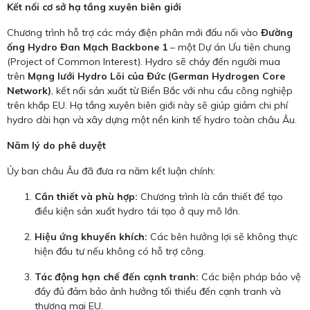
Kết nối cơ sở hạ tầng xuyên biên giới
Chương trình hỗ trợ các máy điện phân mới đấu nối vào
Đường
ống Hydro Đan Mạch Backbone 1
– một Dự án Ưu tiên chung
(Project of Common Interest). Hydro sẽ chảy đến người mua
trên
Mạng lưới Hydro Lõi của Đức (German Hydrogen Core
Network)
, kết nối sản xuất từ Biển Bắc với nhu cầu công nghiệp
trên khắp EU. Hạ tầng xuyên biên giới này sẽ giúp giảm chi phí
hydro dài hạn và xây dựng một nền kinh tế hydro toàn châu Âu.
Năm lý do phê duyệt
Ủy ban châu Âu đã đưa ra năm kết luận chính:
Cần thiết và phù hợp:
Chương trình là cần thiết để tạo
điều kiện sản xuất hydro tái tạo ở quy mô lớn.
Hiệu ứng khuyến khích:
Các bên hưởng lợi sẽ không thực
hiện đầu tư nếu không có hỗ trợ công.
Tác động hạn chế đến cạnh tranh:
Các biện pháp bảo vệ
đầy đủ đảm bảo ảnh hưởng tối thiểu đến cạnh tranh và
thương mại EU.