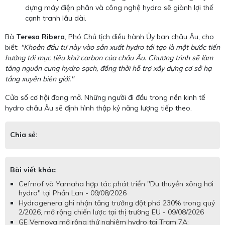
dựng máy điện phân và công nghệ hydro sẽ giành lợi thế
cạnh tranh lâu dài.
Bà
Teresa Ribera
, Phó Chủ tịch điều hành Ủy ban châu Âu, cho
biết:
"Khoản đầu tư này vào sản xuất hydro tái tạo là một bước tiến
hướng tới mục tiêu khử carbon của châu Âu. Chương trình sẽ làm
tăng nguồn cung hydro sạch, đồng thời hỗ trợ xây dựng cơ sở hạ
tầng xuyên biên giới."
Cửa sổ cơ hội đang mở. Những người đi đầu trong nền kinh tế
hydro châu Âu sẽ định hình thập kỷ năng lượng tiếp theo.
Chia sẻ:
Bài viết khác:
Cefmof và Yamaha hợp tác phát triển "Du thuyền xông hơi
hydro" tại Phần Lan - 09/08/2026
Hydrogenera ghi nhận tăng trưởng đột phá 230% trong quý
2/2026, mở rộng chiến lược tại thị trường EU - 09/08/2026
GE Vernova mở rộng thử nghiệm hydro tại Trạm 7A: