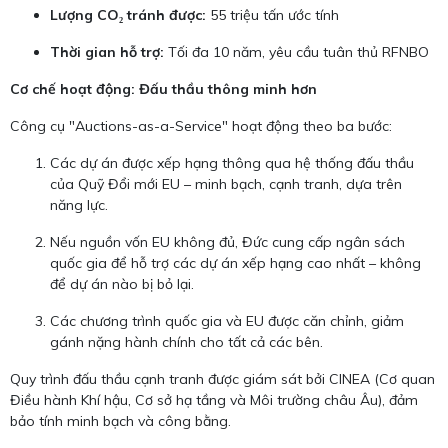
Lượng CO₂ tránh được:
55 triệu tấn ước tính
Thời gian hỗ trợ:
Tối đa 10 năm, yêu cầu tuân thủ RFNBO
Cơ chế hoạt động: Đấu thầu thông minh hơn
Công cụ "Auctions-as-a-Service" hoạt động theo ba bước:
Các dự án được xếp hạng thông qua hệ thống đấu thầu
của Quỹ Đổi mới EU – minh bạch, cạnh tranh, dựa trên
năng lực.
Nếu nguồn vốn EU không đủ, Đức cung cấp ngân sách
quốc gia để hỗ trợ các dự án xếp hạng cao nhất – không
để dự án nào bị bỏ lại.
Các chương trình quốc gia và EU được căn chỉnh, giảm
gánh nặng hành chính cho tất cả các bên.
Quy trình đấu thầu cạnh tranh được giám sát bởi CINEA (Cơ quan
Điều hành Khí hậu, Cơ sở hạ tầng và Môi trường châu Âu), đảm
bảo tính minh bạch và công bằng.