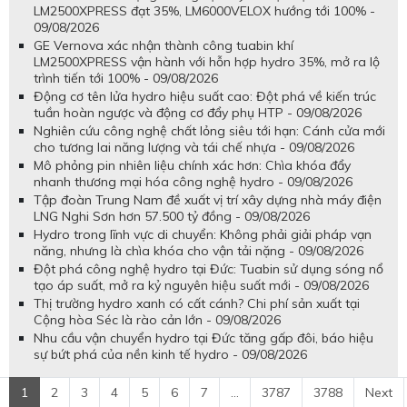
LM2500XPRESS đạt 35%, LM6000VELOX hướng tới 100% -
09/08/2026
GE Vernova xác nhận thành công tuabin khí
LM2500XPRESS vận hành với hỗn hợp hydro 35%, mở ra lộ
trình tiến tới 100% - 09/08/2026
Động cơ tên lửa hydro hiệu suất cao: Đột phá về kiến trúc
tuần hoàn ngược và động cơ đẩy phụ HTP - 09/08/2026
Nghiên cứu công nghệ chất lỏng siêu tới hạn: Cánh cửa mới
cho tương lai năng lượng và tái chế nhựa - 09/08/2026
Mô phỏng pin nhiên liệu chính xác hơn: Chìa khóa đẩy
nhanh thương mại hóa công nghệ hydro - 09/08/2026
Tập đoàn Trung Nam đề xuất vị trí xây dựng nhà máy điện
LNG Nghi Sơn hơn 57.500 tỷ đồng - 09/08/2026
Hydro trong lĩnh vực di chuyển: Không phải giải pháp vạn
năng, nhưng là chìa khóa cho vận tải nặng - 09/08/2026
Đột phá công nghệ hydro tại Đức: Tuabin sử dụng sóng nổ
tạo áp suất, mở ra kỷ nguyên hiệu suất mới - 09/08/2026
Thị trường hydro xanh có cất cánh? Chi phí sản xuất tại
Cộng hòa Séc là rào cản lớn - 09/08/2026
Nhu cầu vận chuyển hydro tại Đức tăng gấp đôi, báo hiệu
sự bứt phá của nền kinh tế hydro - 09/08/2026
1
2
3
4
5
6
7
...
3787
3788
Next