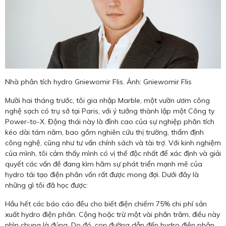
Nhà phân tích hydro Gniewomir Flis. Ảnh: Gniewomir Flis
Mười hai tháng trước, tôi gia nhập Marble, một vườn ươm công
nghệ sạch có trụ sở tại Paris, với ý tưởng thành lập một Công ty
Power-to-X. Động thái này là đỉnh cao của sự nghiệp phân tích
kéo dài tám năm, bao gồm nghiên cứu thị trường, thẩm định
công nghệ, cũng như tư vấn chính sách và tài trợ. Với kinh nghiệm
của mình, tôi cảm thấy mình có vị thế độc nhất để xác định và giải
quyết các vấn đề đang kìm hãm sự phát triển mạnh mẽ của
hydro tái tạo điện phân vốn rất được mong đợi. Dưới đây là
những gì tôi đã học được:
Hầu hết các báo cáo đều cho biết điện chiếm 75% chi phí sản
xuất hydro điện phân. Cộng hoặc trừ một vài phần trăm, điều này
nhìn chung là đúng. Do đó, con đường dẫn đến hydro điện phân