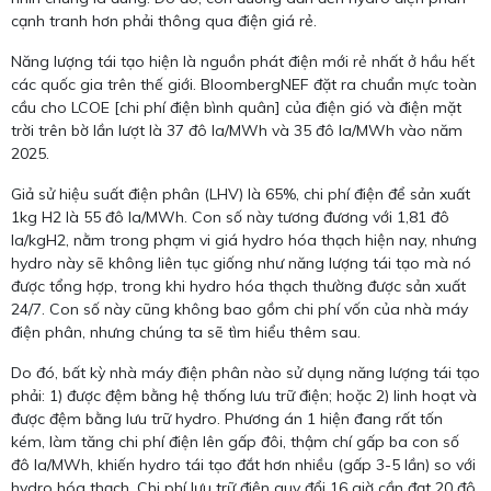
cạnh tranh hơn phải thông qua điện giá rẻ.
Năng lượng tái tạo hiện là nguồn phát điện mới rẻ nhất ở hầu hết
các quốc gia trên thế giới. BloombergNEF đặt ra chuẩn mực toàn
cầu cho LCOE [chi phí điện bình quân] của điện gió và điện mặt
trời trên bờ lần lượt là 37 đô la/MWh và 35 đô la/MWh vào năm
2025.
Giả sử hiệu suất điện phân (LHV) là 65%, chi phí điện để sản xuất
1kg H2 là 55 đô la/MWh. Con số này tương đương với 1,81 đô
la/kgH2, nằm trong phạm vi giá hydro hóa thạch hiện nay, nhưng
hydro này sẽ không liên tục giống như năng lượng tái tạo mà nó
được tổng hợp, trong khi hydro hóa thạch thường được sản xuất
24/7. Con số này cũng không bao gồm chi phí vốn của nhà máy
điện phân, nhưng chúng ta sẽ tìm hiểu thêm sau.
Do đó, bất kỳ nhà máy điện phân nào sử dụng năng lượng tái tạo
phải: 1) được đệm bằng hệ thống lưu trữ điện; hoặc 2) linh hoạt và
được đệm bằng lưu trữ hydro. Phương án 1 hiện đang rất tốn
kém, làm tăng chi phí điện lên gấp đôi, thậm chí gấp ba con số
đô la/MWh, khiến hydro tái tạo đắt hơn nhiều (gấp 3-5 lần) so với
hydro hóa thạch. Chi phí lưu trữ điện quy đổi 16 giờ cần đạt 20 đô