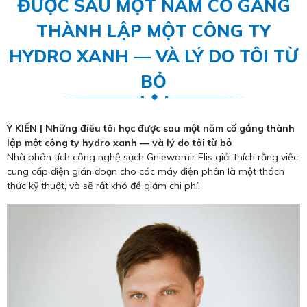
ĐƯỢC SAU MỘT NĂM CỐ GẮNG
THÀNH LẬP MỘT CÔNG TY
HYDRO XANH — VÀ LÝ DO TÔI TỪ
BỎ
Ý KIẾN | Những điều tôi học được sau một năm cố gắng thành
lập một công ty hydro xanh — và lý do tôi từ bỏ
Nhà phân tích công nghệ sạch Gniewomir Flis giải thích rằng việc
cung cấp điện gián đoạn cho các máy điện phân là một thách
thức kỹ thuật, và sẽ rất khó để giảm chi phí.