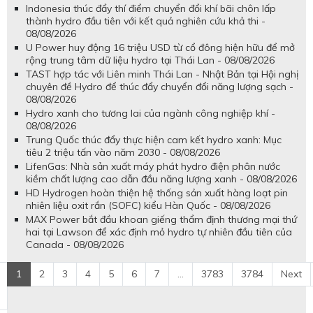
Indonesia thúc đẩy thí điểm chuyển đổi khí bãi chôn lấp
thành hydro đầu tiên với kết quả nghiên cứu khả thi -
08/08/2026
U Power huy động 16 triệu USD từ cổ đông hiện hữu để mở
rộng trung tâm dữ liệu hydro tại Thái Lan - 08/08/2026
TAST hợp tác với Liên minh Thái Lan - Nhật Bản tại Hội nghị
chuyên đề Hydro để thúc đẩy chuyển đổi năng lượng sạch -
08/08/2026
Hydro xanh cho tương lai của ngành công nghiệp khí -
08/08/2026
Trung Quốc thúc đẩy thực hiện cam kết hydro xanh: Mục
tiêu 2 triệu tấn vào năm 2030 - 08/08/2026
LifenGas: Nhà sản xuất máy phát hydro điện phân nước
kiềm chất lượng cao dẫn đầu năng lượng xanh - 08/08/2026
HD Hydrogen hoàn thiện hệ thống sản xuất hàng loạt pin
nhiên liệu oxit rắn (SOFC) kiểu Hàn Quốc - 08/08/2026
MAX Power bắt đầu khoan giếng thẩm định thương mại thứ
hai tại Lawson để xác định mỏ hydro tự nhiên đầu tiên của
Canada - 08/08/2026
1
2
3
4
5
6
7
...
3783
3784
Next