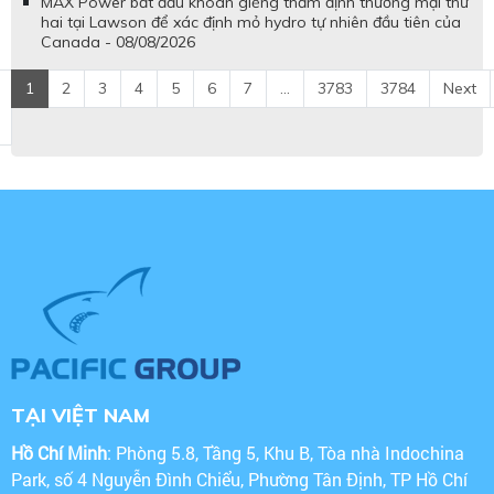
MAX Power bắt đầu khoan giếng thẩm định thương mại thứ
hai tại Lawson để xác định mỏ hydro tự nhiên đầu tiên của
Canada - 08/08/2026
1
2
3
4
5
6
7
...
3783
3784
Next
TẠI VIỆT NAM
Hồ Chí Minh
: Phòng 5.8, Tầng 5, Khu B, Tòa nhà Indochina
Park, số 4 Nguyễn Đình Chiểu, Phường Tân Định, TP Hồ Chí