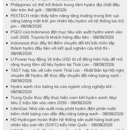
Philippines có thể trở thành trung tâm hydro địa chất đầu
tiên trên thế giới - 08/08/2026
PESTECH nhận thấy tiềm năng tăng trưởng trong lĩnh vực
năng lượng mặt trời, pin nhiên liệu hydro và hệ thống lưu trữ
pin - 08/08/2026
PGEO của Indonesia đặt mục tiêu sản xuất hydro xanh vào
cuối 2026, Toyota là khách hàng đầu tiên - 08/08/2026
Indonesia thúc đẩy thí điểm chuyển đổi khí bãi chôn lấp
thành hydro đầu tiên với kết quả nghiên cứu khả thi -
08/08/2026
U Power huy động 16 triệu USD từ cổ đông hiện hữu để mở
rộng trung tâm dữ liệu hydro tại Thái Lan - 08/08/2026
TAST hợp tác với Liên minh Thái Lan - Nhật Bản tại Hội nghị
chuyên đề Hydro để thúc đẩy chuyển đổi năng lượng sạch -
08/08/2026
Hydro xanh cho tương lai của ngành công nghiệp khí -
08/08/2026
Trung Quốc thúc đẩy thực hiện cam kết hydro xanh: Mục
tiêu 2 triệu tấn vào năm 2030 - 08/08/2026
LifenGas: Nhà sản xuất máy phát hydro điện phân nước
kiềm chất lượng cao dẫn đầu năng lượng xanh - 08/08/2026
HD Hydrogen hoàn thiện hệ thống sản xuất hàng loạt pin
nhiên liệu oxit rắn (SOFC) kiểu Hàn Quốc - 08/08/2026