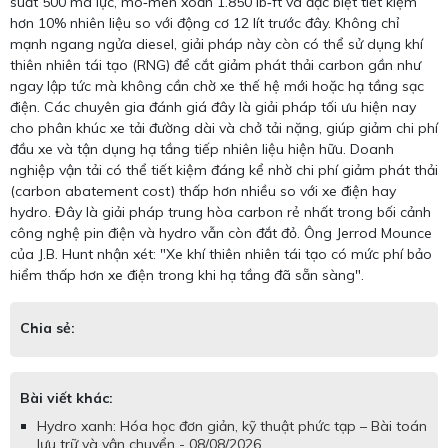
suất 500 mã lực, mô‑men xoắn 1.850 lb‑ft và đặc biệt tiết kiệm
hơn 10% nhiên liệu so với động cơ 12 lít trước đây. Không chỉ
mạnh ngang ngửa diesel, giải pháp này còn có thể sử dụng khí
thiên nhiên tái tạo (RNG) để cắt giảm phát thải carbon gần như
ngay lập tức mà không cần chờ xe thế hệ mới hoặc hạ tầng sạc
điện. Các chuyên gia đánh giá đây là giải pháp tối ưu hiện nay
cho phân khúc xe tải đường dài và chở tải nặng, giúp giảm chi phí
đầu xe và tận dụng hạ tầng tiếp nhiên liệu hiện hữu. Doanh
nghiệp vận tải có thể tiết kiệm đáng kể nhờ chi phí giảm phát thải
(carbon abatement cost) thấp hơn nhiều so với xe điện hay
hydro. Đây là giải pháp trung hòa carbon rẻ nhất trong bối cảnh
công nghệ pin điện và hydro vẫn còn đắt đỏ. Ông Jerrod Mounce
của J.B. Hunt nhận xét: "Xe khí thiên nhiên tái tạo có mức phí bảo
hiểm thấp hơn xe điện trong khi hạ tầng đã sẵn sàng".
Chia sẻ:
Bài viết khác:
Hydro xanh: Hóa học đơn giản, kỹ thuật phức tạp – Bài toán
lưu trữ và vận chuyển - 08/08/2026