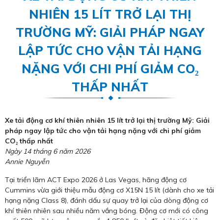
NHIÊN 15 LÍT TRỞ LẠI THỊ
TRƯỜNG MỸ: GIẢI PHÁP NGAY
LẬP TỨC CHO VẬN TẢI HẠNG
NẶNG VỚI CHI PHÍ GIẢM CO₂
THẤP NHẤT
Xe tải động cơ khí thiên nhiên 15 lít trở lại thị trường Mỹ: Giải
pháp ngay lập tức cho vận tải hạng nặng với chi phí giảm
CO₂ thấp nhất
Ngày 14 tháng 6 năm 2026
Annie Nguyễn
Tại triển lãm ACT Expo 2026 ở Las Vegas, hãng động cơ
Cummins vừa giới thiệu mẫu động cơ X15N 15 lít (dành cho xe tải
hạng nặng Class 8), đánh dấu sự quay trở lại của dòng động cơ
khí thiên nhiên sau nhiều năm vắng bóng. Động cơ mới có công