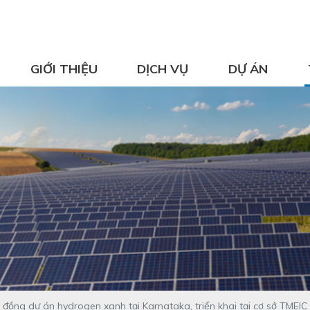
GIỚI THIỆU
DỊCH VỤ
DỰ ÁN
ng dự án hydrogen xanh tại Karnataka, triển khai tại cơ sở TMEIC (