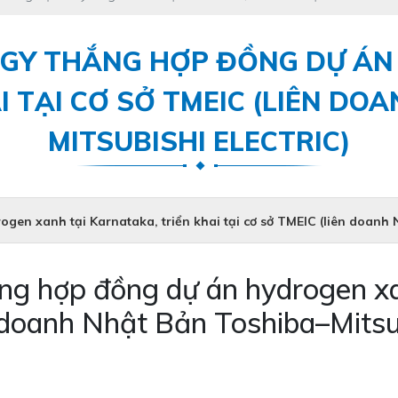
GY THẮNG HỢP ĐỒNG DỰ ÁN
I TẠI CƠ SỞ TMEIC (LIÊN DO
MITSUBISHI ELECTRIC)
en xanh tại Karnataka, triển khai tại cơ sở TMEIC (liên doanh N
g hợp đồng dự án hydrogen xan
n doanh Nhật Bản Toshiba–Mitsub