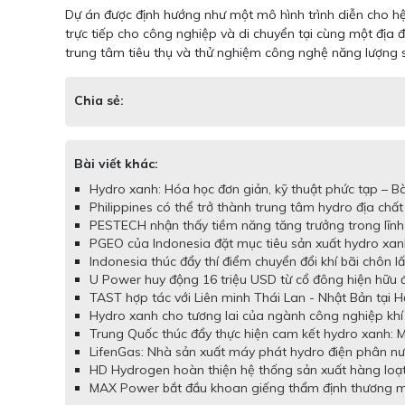
Dự án được định hướng như một mô hình trình diễn cho hệ
trực tiếp cho công nghiệp và di chuyển tại cùng một địa
trung tâm tiêu thụ và thử nghiệm công nghệ năng lượng 
Chia sẻ:
Bài viết khác:
Hydro xanh: Hóa học đơn giản, kỹ thuật phức tạp – Bà
Philippines có thể trở thành trung tâm hydro địa chất 
PESTECH nhận thấy tiềm năng tăng trưởng trong lĩnh v
PGEO của Indonesia đặt mục tiêu sản xuất hydro xanh
Indonesia thúc đẩy thí điểm chuyển đổi khí bãi chôn l
U Power huy động 16 triệu USD từ cổ đông hiện hữu đ
TAST hợp tác với Liên minh Thái Lan - Nhật Bản tại 
Hydro xanh cho tương lai của ngành công nghiệp khí
Trung Quốc thúc đẩy thực hiện cam kết hydro xanh: M
LifenGas: Nhà sản xuất máy phát hydro điện phân nư
HD Hydrogen hoàn thiện hệ thống sản xuất hàng loạt 
MAX Power bắt đầu khoan giếng thẩm định thương mại