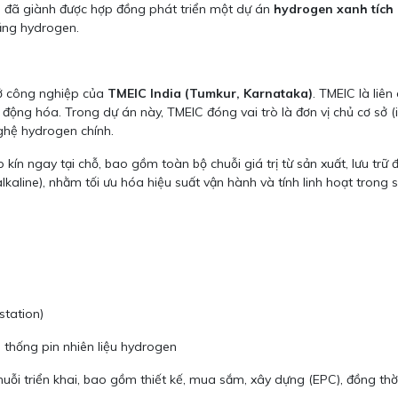
 đã giành được hợp đồng phát triển một dự án
hydrogen xanh tích
ầng hydrogen.
 sở công nghiệp của
TMEIC India (Tumkur, Karnataka)
. TMEIC là liê
 động hóa. Trong dự án này, TMEIC đóng vai trò là đơn vị chủ cơ sở (
nghệ hydrogen chính.
kín ngay tại chỗ, bao gồm toàn bộ chuỗi giá trị từ sản xuất, lưu trữ
kaline), nhằm tối ưu hóa hiệu suất vận hành và tính linh hoạt trong
station)
 thống pin nhiên liệu hydrogen
i triển khai, bao gồm thiết kế, mua sắm, xây dựng (EPC), đồng thời