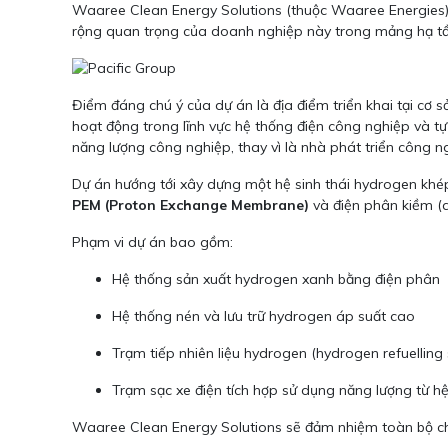
Waaree Clean Energy Solutions (thuộc Waaree Energies)
rộng quan trọng của doanh nghiệp này trong mảng hạ t
Điểm đáng chú ý của dự án là địa điểm triển khai tại cơ
hoạt động trong lĩnh vực hệ thống điện công nghiệp và tự
năng lượng công nghiệp, thay vì là nhà phát triển công 
Dự án hướng tới xây dựng một hệ sinh thái hydrogen khép 
PEM (Proton Exchange Membrane)
và điện phân kiềm (al
Phạm vi dự án bao gồm:
Hệ thống sản xuất hydrogen xanh bằng điện phân
Hệ thống nén và lưu trữ hydrogen áp suất cao
Trạm tiếp nhiên liệu hydrogen (hydrogen refuelling 
Trạm sạc xe điện tích hợp sử dụng năng lượng từ hệ
Waaree Clean Energy Solutions sẽ đảm nhiệm toàn bộ chuỗ