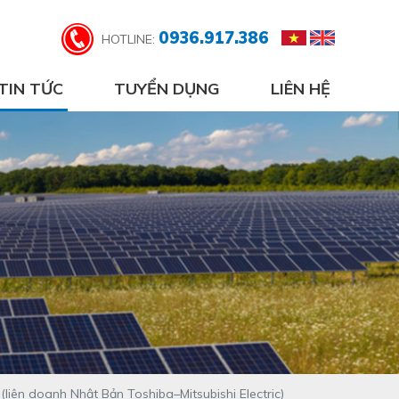
0936.917.386
HOTLINE:
TIN TỨC
TUYỂN DỤNG
LIÊN HỆ
liên doanh Nhật Bản Toshiba–Mitsubishi Electric)