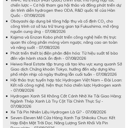
chiến lược – Cơ hội tham gia hội thảo và đồng phát triển dự
án trình diễn hydrogen theo ODA, R&D quốc tế của Hàn
Quốc - 07/08/2026
Obayashi áp dụng bê tông hấp thụ và cố định CO₂ cho
công trình cơ sở lưu trữ trung gian tại Fukushima, mở rộng
nguồn cung ứng - 07/08/2026
Kajima và Enzan Kobo phát triển công nghệ hiển thị trực
quan thi công phần móng vòm ngược, nâng cao an toàn
và năng suất - 07/08/2026
Phát triển thiết bị điện phân điện hóa: Từ hiệu suất tế bào
đến vận hành stack ổn định - 07/08/2026
Heiwa Real Estate tập trung cải tạo khu vực xung quanh Sở
Giao dịch Chứng khoán Tokyo, hướng đến xây dựng khu
phố nhộn nhịp cả ngày thường lẫn cuối tuần - 07/08/2026
Hội thảo trực tuyến hợp tác Hydrogen Việt Nam – Đài Loan:
Kết nối công nghệ, hiện thực hóa chiến lược Hydrogen xanh
- 07/08/2026
Hydrogen Xanh Sẽ Không Cất Cánh Nhờ Xe Tải Giao Hàng:
Ngành Thép Xanh Là Trụ Cột Tài Chính Thực Sự -
07/08/2026
Xe Tải Pin Nhiên Liệu Hydrogen Là Gì? - 07/08/2026
Seven-Eleven Mở Cửa Hàng Xanh Tại Shikoku Chuo: Kết
Hợp Điện Mặt Trời Dọc, Năng Lượng Sinh Khối Và Pin
Perovskite - 07/08/2026