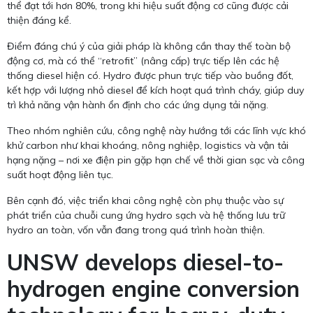
thể đạt tới hơn 80%, trong khi hiệu suất động cơ cũng được cải
thiện đáng kể.
Điểm đáng chú ý của giải pháp là không cần thay thế toàn bộ
động cơ, mà có thể “retrofit” (nâng cấp) trực tiếp lên các hệ
thống diesel hiện có. Hydro được phun trực tiếp vào buồng đốt,
kết hợp với lượng nhỏ diesel để kích hoạt quá trình cháy, giúp duy
trì khả năng vận hành ổn định cho các ứng dụng tải nặng.
Theo nhóm nghiên cứu, công nghệ này hướng tới các lĩnh vực khó
khử carbon như khai khoáng, nông nghiệp, logistics và vận tải
hạng nặng – nơi xe điện pin gặp hạn chế về thời gian sạc và công
suất hoạt động liên tục.
Bên cạnh đó, việc triển khai công nghệ còn phụ thuộc vào sự
phát triển của chuỗi cung ứng hydro sạch và hệ thống lưu trữ
hydro an toàn, vốn vẫn đang trong quá trình hoàn thiện.
UNSW develops diesel-to-
hydrogen engine conversion