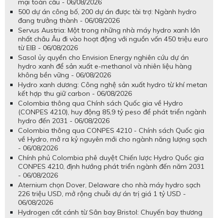
mại toàn cầu - 06/08/2026
500 dự án công bố, 200 dự án được tài trợ: Ngành hydro
đang trưởng thành - 06/08/2026
Servus Austria: Một trong những nhà máy hydro xanh lớn
nhất châu Âu đi vào hoạt động với nguồn vốn 450 triệu euro
từ EIB - 06/08/2026
Sasol ủy quyền cho Envision Energy nghiên cứu dự án
hydro xanh để sản xuất e-methanol và nhiên liệu hàng
không bền vững - 06/08/2026
Hydro xanh dương: Công nghệ sản xuất hydro từ khí metan
kết hợp thu giữ carbon - 06/08/2026
Colombia thông qua Chính sách Quốc gia về Hydro
(CONPES 4210), huy động 85,9 tỷ peso để phát triển ngành
hydro đến 2031 - 06/08/2026
Colombia thông qua CONPES 4210 - Chính sách Quốc gia
về Hydro, mở ra kỷ nguyên mới cho ngành năng lượng sạch
- 06/08/2026
Chính phủ Colombia phê duyệt Chiến lược Hydro Quốc gia
CONPES 4210, định hướng phát triển ngành đến năm 2031
- 06/08/2026
Aternium chọn Dover, Delaware cho nhà máy hydro sạch
226 triệu USD, mở rộng chuỗi dự án trị giá 1 tỷ USD -
06/08/2026
Hydrogen cất cánh từ Sân bay Bristol: Chuyến bay thương