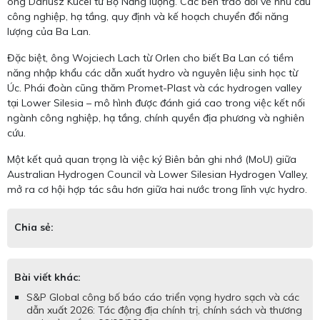
ông Dariusz Kucel từ Bộ Năng lượng. Các bên trao đổi về nhu cầu
công nghiệp, hạ tầng, quy định và kế hoạch chuyển đổi năng
lượng của Ba Lan.
Đặc biệt, ông Wojciech Lach từ Orlen cho biết Ba Lan có tiềm
năng nhập khẩu các dẫn xuất hydro và nguyên liệu sinh học từ
Úc. Phái đoàn cũng thăm Promet-Plast và các hydrogen valley
tại Lower Silesia – mô hình được đánh giá cao trong việc kết nối
ngành công nghiệp, hạ tầng, chính quyền địa phương và nghiên
cứu.
Một kết quả quan trọng là việc ký Biên bản ghi nhớ (MoU) giữa
Australian Hydrogen Council và Lower Silesian Hydrogen Valley,
mở ra cơ hội hợp tác sâu hơn giữa hai nước trong lĩnh vực hydro.
Chia sẻ:
Bài viết khác:
S&P Global công bố báo cáo triển vọng hydro sạch và các
dẫn xuất 2026: Tác động địa chính trị, chính sách và thương