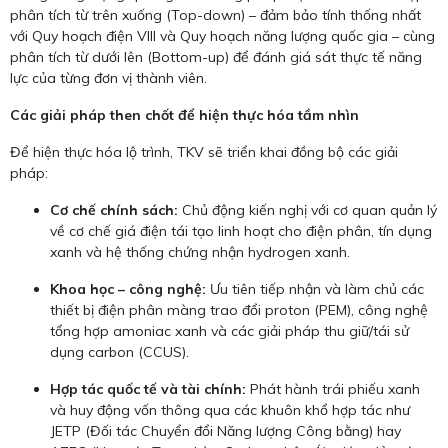
phân tích từ trên xuống (Top-down) – đảm bảo tính thống nhất
với Quy hoạch điện VIII và Quy hoạch năng lượng quốc gia – cùng
phân tích từ dưới lên (Bottom-up) để đánh giá sát thực tế năng
lực của từng đơn vị thành viên.
Các giải pháp then chốt để hiện thực hóa tầm nhìn
Để hiện thực hóa lộ trình, TKV sẽ triển khai đồng bộ các giải
pháp:
Cơ chế chính sách:
Chủ động kiến nghị với cơ quan quản lý
về cơ chế giá điện tái tạo linh hoạt cho điện phân, tín dụng
xanh và hệ thống chứng nhận hydrogen xanh.
Khoa học – công nghệ:
Ưu tiên tiếp nhận và làm chủ các
thiết bị điện phân màng trao đổi proton (PEM), công nghệ
tổng hợp amoniac xanh và các giải pháp thu giữ/tái sử
dụng carbon (CCUS).
Hợp tác quốc tế và tài chính:
Phát hành trái phiếu xanh
và huy động vốn thông qua các khuôn khổ hợp tác như
JETP (Đối tác Chuyển đổi Năng lượng Công bằng) hay