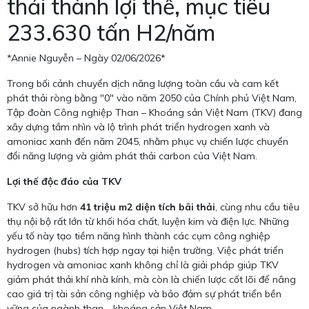
thải thành lợi thế, mục tiêu
233.630 tấn H2/năm
*Annie Nguyễn – Ngày 02/06/2026*
Trong bối cảnh chuyển dịch năng lượng toàn cầu và cam kết
phát thải ròng bằng "0" vào năm 2050 của Chính phủ Việt Nam,
Tập đoàn Công nghiệp Than – Khoáng sản Việt Nam (TKV) đang
xây dựng tầm nhìn và lộ trình phát triển hydrogen xanh và
amoniac xanh đến năm 2045, nhằm phục vụ chiến lược chuyển
đổi năng lượng và giảm phát thải carbon của Việt Nam.
Lợi thế độc đáo của TKV
TKV sở hữu hơn
41 triệu m2 diện tích bãi thải
, cùng nhu cầu tiêu
thụ nội bộ rất lớn từ khối hóa chất, luyện kim và điện lực. Những
yếu tố này tạo tiềm năng hình thành các cụm công nghiệp
hydrogen (hubs) tích hợp ngay tại hiện trường. Việc phát triển
hydrogen và amoniac xanh không chỉ là giải pháp giúp TKV
giảm phát thải khí nhà kính, mà còn là chiến lược cốt lõi để nâng
cao giá trị tài sản công nghiệp và bảo đảm sự phát triển bền
vững của ngành than - khoáng sản Việt Nam.