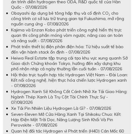
án trình diễn hydrogen theo ODA, R&D quốc tế của Hàn
Quốc - 07/08/2026
Obayashi áp dụng bê tông hấp thụ và cố định CO₂ cho
công trình cơ sở lưu trữ trung gian tại Fukushima, mở rộng
nguồn cung ứng - 07/08/2026
Kajima và Enzan Kobo phát triển công nghệ hiển thị trực
quan thi công phần móng vòm ngược, nâng cao an toàn
và năng suất - 07/08/2026
Phát triển thiết bị điện phân điện hóa: Từ hiệu suất tế bào
đến vận hành stack ổn định - 07/08/2026
Heiwa Real Estate tập trung cải tạo khu vực xung quanh Sở
Giao dịch Chứng khoán Tokyo, hướng đến xây dựng khu
phố nhộn nhịp cả ngày thường lẫn cuối tuần - 07/08/2026
Hội thảo trực tuyến hợp tác Hydrogen Việt Nam – Đài Loan:
Kết nối công nghệ, hiện thực hóa chiến lược Hydrogen xanh
- 07/08/2026
Hydrogen Xanh Sẽ Không Cất Cánh Nhờ Xe Tải Giao Hàng:
Ngành Thép Xanh Là Trụ Cột Tài Chính Thực Sự -
07/08/2026
Xe Tải Pin Nhiên Liệu Hydrogen Là Gì? - 07/08/2026
Seven-Eleven Mở Cửa Hàng Xanh Tại Shikoku Chuo: Kết
Hợp Điện Mặt Trời Dọc, Năng Lượng Sinh Khối Và Pin
Perovskite - 07/08/2026
Quan hệ đối tác Hydrogen vì Phát triển (H4D) Cán Mốc 60