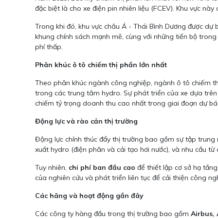
đặc biệt là cho xe điện pin nhiên liệu (FCEV). Khu vực n
Trong khi đó, khu vực châu Á - Thái Bình Dương được dự b
khung chính sách mạnh mẽ, cùng với những tiến bộ trong c
phí thấp.
Phân khúc ô tô chiếm thị phần lớn nhất
Theo phân khúc ngành công nghiệp, ngành ô tô chiếm thị 
trong các trung tâm hydro. Sự phát triển của xe dựa trên
chiếm tỷ trọng doanh thu cao nhất trong giai đoạn dự bá
Động lực và rào cản thị trường
Động lực chính thúc đẩy thị trường bao gồm sự tập trung 
xuất hydro (điện phân và cải tạo hơi nước), và nhu cầu t
Tuy nhiên,
chi phí ban đầu cao
để thiết lập cơ sở hạ tần
của nghiên cứu và phát triển liên tục để cải thiện công ng
Các hãng và hoạt động gần đây
Các công ty hàng đầu trong thị trường bao gồm
Airbus,