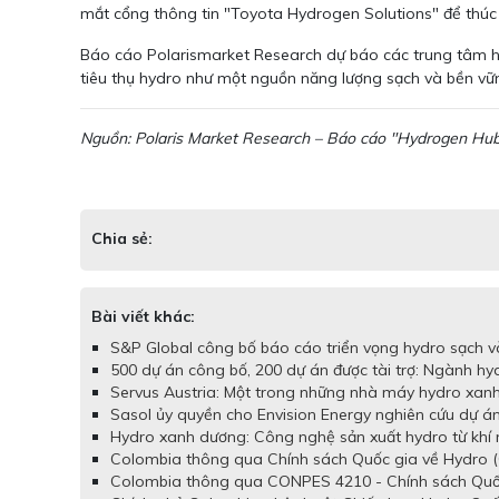
mắt cổng thông tin "Toyota Hydrogen Solutions" để thúc 
Báo cáo Polarismarket Research dự báo các trung tâm hydr
tiêu thụ hydro như một nguồn năng lượng sạch và bền vữ
Nguồn: Polaris Market Research – Báo cáo "Hydrogen Hubs
Chia sẻ:
Bài viết khác:
S&P Global công bố báo cáo triển vọng hydro sạch và
500 dự án công bố, 200 dự án được tài trợ: Ngành hy
Servus Austria: Một trong những nhà máy hydro xanh 
Sasol ủy quyền cho Envision Energy nghiên cứu dự á
Hydro xanh dương: Công nghệ sản xuất hydro từ khí 
Colombia thông qua Chính sách Quốc gia về Hydro (
Colombia thông qua CONPES 4210 - Chính sách Quốc 