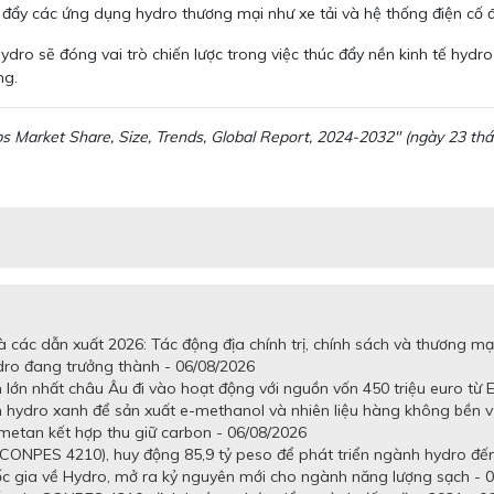
đẩy các ứng dụng hydro thương mại như xe tải và hệ thống điện cố đ
o sẽ đóng vai trò chiến lược trong việc thúc đẩy nền kinh tế hydro t
ng.
 Market Share, Size, Trends, Global Report, 2024-2032" (ngày 23 th
 các dẫn xuất 2026: Tác động địa chính trị, chính sách và thương mạ
dro đang trưởng thành - 06/08/2026
lớn nhất châu Âu đi vào hoạt động với nguồn vốn 450 triệu euro từ E
n hydro xanh để sản xuất e-methanol và nhiên liệu hàng không bền 
metan kết hợp thu giữ carbon - 06/08/2026
CONPES 4210), huy động 85,9 tỷ peso để phát triển ngành hydro đến
gia về Hydro, mở ra kỷ nguyên mới cho ngành năng lượng sạch - 0