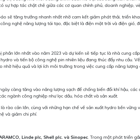
ày có sự hợp tác chặt chẽ giữa các cơ quan chính phủ, doanh nghiệp, 
áo sẽ tăng trưởng nhanh nhất nhờ cam kết giảm phát thải, triển khai 
ông nghệ năng lượng tái tạo, đặc biệt là điện mặt trời và điện gió,
phần lớn nhất vào năm 2023 và dự kiến sẽ tiếp tục là nhà cung cấp 
 hydro và tiến bộ công nghệ pin nhiên liệu đang thúc đẩy nhu cầu. V
o nhờ hiệu quả và lợi ích môi trường trong việc cung cấp năng lượng
ngày càng tăng vào năng lượng sạch để chống biến đổi khí hậu, các 
ừ các ngành công nghiệp như lọc dầu, hóa chất và sản xuất.
g là rào cản lớn, cùng với những hạn chế về sản xuất hydro bền vững
hệ và giảm chi phí.
 ARAMCO, Linde plc, Shell plc. và Sinopec
. Trong một phát triển g