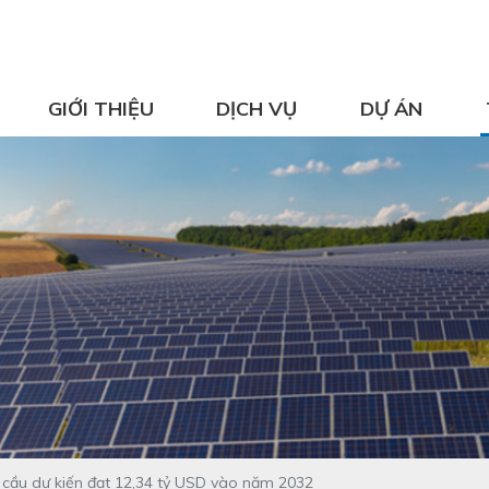
GIỚI THIỆU
DỊCH VỤ
DỰ ÁN
 cầu dự kiến đạt 12,34 tỷ USD vào năm 2032