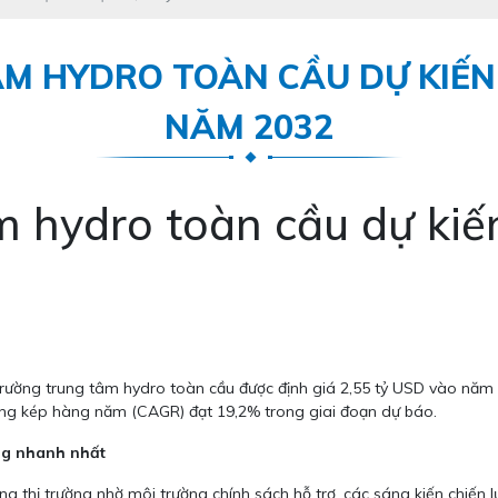
M HYDRO TOÀN CẦU DỰ KIẾN 
NĂM 2032
m hydro toàn cầu dự kiế
trường trung tâm hydro toàn cầu được định giá 2,55 tỷ USD vào năm 
ưởng kép hàng năm (CAGR) đạt 19,2% trong giai đoạn dự báo.
ng nhanh nhất
g thị trường nhờ môi trường chính sách hỗ trợ, các sáng kiến chiến l