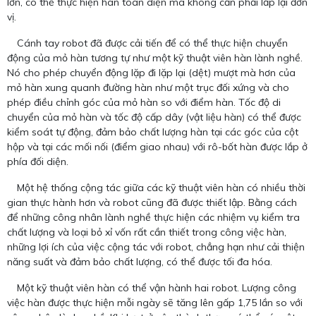
lớn, có thể thực hiện hàn toàn diện mà không cần phải lắp lại đơn
vị.
Cánh tay robot đã được cải tiến để có thể thực hiện chuyển
động của mỏ hàn tương tự như một kỹ thuật viên hàn lành nghề.
Nó cho phép chuyển động lặp đi lặp lại (dệt) mượt mà hơn của
mỏ hàn xung quanh đường hàn như một trục đối xứng và cho
phép điều chỉnh góc của mỏ hàn so với điểm hàn. Tốc độ di
chuyển của mỏ hàn và tốc độ cấp dây (vật liệu hàn) có thể được
kiểm soát tự động, đảm bảo chất lượng hàn tại các góc của cột
hộp và tại các mối nối (điểm giao nhau) với rô-bốt hàn được lắp ở
phía đối diện.
Một hệ thống cộng tác giữa các kỹ thuật viên hàn có nhiều thời
gian thực hành hơn và robot cũng đã được thiết lập. Bằng cách
để những công nhân lành nghề thực hiện các nhiệm vụ kiểm tra
chất lượng và loại bỏ xỉ vốn rất cần thiết trong công việc hàn,
những lợi ích của việc cộng tác với robot, chẳng hạn như cải thiện
năng suất và đảm bảo chất lượng, có thể được tối đa hóa.
Một kỹ thuật viên hàn có thể vận hành hai robot. Lượng công
việc hàn được thực hiện mỗi ngày sẽ tăng lên gấp 1,75 lần so với