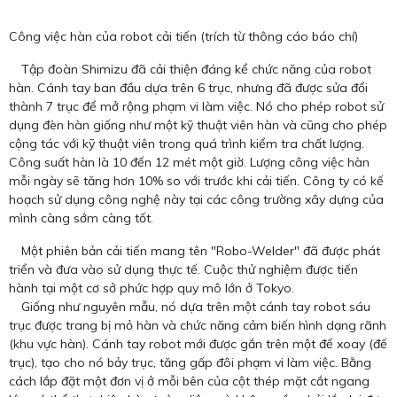
Công việc hàn của robot cải tiến (trích từ thông cáo báo chí)
Tập đoàn Shimizu đã cải thiện đáng kể chức năng của robot
hàn. Cánh tay ban đầu dựa trên 6 trục, nhưng đã được sửa đổi
thành 7 trục để mở rộng phạm vi làm việc. Nó cho phép robot sử
dụng đèn hàn giống như một kỹ thuật viên hàn và cũng cho phép
cộng tác với kỹ thuật viên trong quá trình kiểm tra chất lượng.
Công suất hàn là 10 đến 12 mét một giờ. Lượng công việc hàn
mỗi ngày sẽ tăng hơn 10% so với trước khi cải tiến. Công ty có kế
hoạch sử dụng công nghệ này tại các công trường xây dựng của
mình càng sớm càng tốt.
Một phiên bản cải tiến mang tên "Robo-Welder" đã được phát
triển và đưa vào sử dụng thực tế. Cuộc thử nghiệm được tiến
hành tại một cơ sở phức hợp quy mô lớn ở Tokyo.
Giống như nguyên mẫu, nó dựa trên một cánh tay robot sáu
trục được trang bị mỏ hàn và chức năng cảm biến hình dạng rãnh
(khu vực hàn). Cánh tay robot mới được gắn trên một đế xoay (đế
trục), tạo cho nó bảy trục, tăng gấp đôi phạm vi làm việc. Bằng
cách lắp đặt một đơn vị ở mỗi bên của cột thép mặt cắt ngang