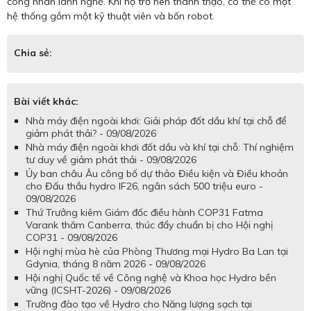
công nhân lành nghề. Khi họ trở nên thành thạo, có thể có một
hệ thống gồm một kỹ thuật viên và bốn robot.
Chia sẻ:
Bài viết khác:
Nhà máy điện ngoài khơi: Giải pháp đốt dầu khí tại chỗ để
giảm phát thải? - 09/08/2026
Nhà máy điện ngoài khơi đốt dầu và khí tại chỗ: Thí nghiệm
tư duy về giảm phát thải - 09/08/2026
Ủy ban châu Âu công bố dự thảo Điều kiện và Điều khoản
cho Đấu thầu hydro IF26, ngân sách 500 triệu euro -
09/08/2026
Thứ Trưởng kiêm Giám đốc điều hành COP31 Fatma
Varank thăm Canberra, thúc đẩy chuẩn bị cho Hội nghị
COP31 - 09/08/2026
Hội nghị mùa hè của Phòng Thương mại Hydro Ba Lan tại
Gdynia, tháng 8 năm 2026 - 09/08/2026
Hội nghị Quốc tế về Công nghệ và Khoa học Hydro bền
vững (ICSHT-2026) - 09/08/2026
Trường đào tạo về Hydro cho Năng lượng sạch tại