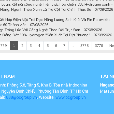
 Loan: Kết nối công nghệ, hiện thực hóa chiến lược Hydrogen xanh -
Hàng: Ngành Thép Xanh Là Trụ Cột Tài Chính Thực Sự - 07/08/2026
t Hợp Điện Mặt Trời Dọc, Năng Lượng Sinh Khối Và Pin Perovskite -
c 60 Thành viên - 07/08/2026
ợp Trồng Lúa Với Công Nghệ Theo Dõi Trục Đơn - 07/08/2026
n Đồng Đốt 30% Hydrogen "Sản Xuất Tại Địa Phương" - 07/08/2026
3779
1
2
3
4
5
6
7
...
3778
3779
Ne
ỆT NAM
TẠI 
inh
: Phòng 5.8, Tầng 5, Khu B, Tòa nhà Indochina
Nagan
4 Nguyễn Đình Chiểu, Phường Tân Định, TP Hồ Chí
Matsum
ail:
888@pcgroup.vn
. Website:
www.pcgroup.vn