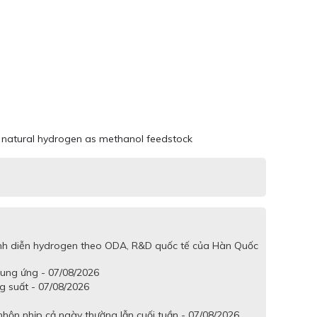
se natural hydrogen as methanol feedstock
trình diễn hydrogen theo ODA, R&D quốc tế của Hàn Quốc
cung ứng - 07/08/2026
g suất - 07/08/2026
hộn nhịp cả ngày thường lẫn cuối tuần - 07/08/2026