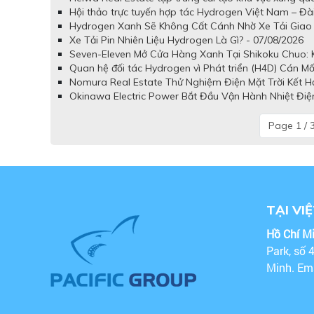
Hội thảo trực tuyến hợp tác Hydrogen Việt Nam – Đài
Hydrogen Xanh Sẽ Không Cất Cánh Nhờ Xe Tải Giao 
Xe Tải Pin Nhiên Liệu Hydrogen Là Gì? - 07/08/2026
Seven-Eleven Mở Cửa Hàng Xanh Tại Shikoku Chuo: Kế
Quan hệ đối tác Hydrogen vì Phát triển (H4D) Cán Mố
Nomura Real Estate Thử Nghiệm Điện Mặt Trời Kết H
Okinawa Electric Power Bắt Đầu Vận Hành Nhiệt Điệ
Page 1 / 
TẠI VI
Hồ Chí M
Park, số 
Minh. Em