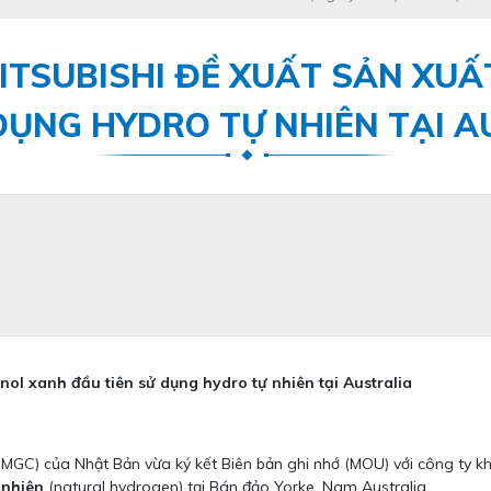
ITSUBISHI ĐỀ XUẤT SẢN XU
DỤNG HYDRO TỰ NHIÊN TẠI 
ol xanh đầu tiên sử dụng hydro tự nhiên tại Australia
 MGC) của Nhật Bản vừa ký kết Biên bản ghi nhớ (MOU) với công ty kh
 nhiên
(natural hydrogen) tại Bán đảo Yorke, Nam Australia.