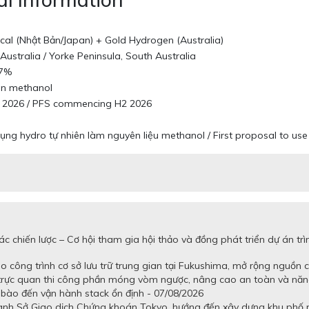
cal (Nhật Bản/Japan) + Gold Hydrogen (Australia)
ustralia / Yorke Peninsula, South Australia
97%
en methanol
i 2026 / PFS commencing H2 2026
dụng hydro tự nhiên làm nguyên liệu methanol / First proposal to u
c chiến lược – Cơ hội tham gia hội thảo và đồng phát triển dự án 
 công trình cơ sở lưu trữ trung gian tại Fukushima, mở rộng nguồn 
 trực quan thi công phần móng vòm ngược, nâng cao an toàn và năn
tế bào đến vận hành stack ổn định - 07/08/2026
uanh Sở Giao dịch Chứng khoán Tokyo, hướng đến xây dựng khu phố n