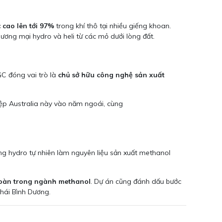
 cao lên tới 97%
trong khí thô tại nhiều giếng khoan.
hương mại hydro và heli từ các mỏ dưới lòng đất.
C đóng vai trò là
chủ sở hữu công nghệ sản xuất
iệp Australia này vào năm ngoái, cùng
ụng hydro tự nhiên làm nguyên liệu sản xuất methanol
hoàn trong ngành methanol
. Dự án cũng đánh dấu bước
hái Bình Dương.