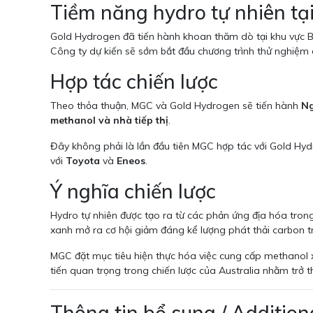
Tiềm năng hydro tự nhiên t
Gold Hydrogen đã tiến hành khoan thăm dò tại khu vực 
Công ty dự kiến sẽ sớm bắt đầu chương trình thử nghiệm dò
Hợp tác chiến lược
Theo thỏa thuận, MGC và Gold Hydrogen sẽ tiến hành
Ng
methanol và nhà tiếp thị
.
Đây không phải là lần đầu tiên MGC hợp tác với Gold Hy
với
Toyota
và
Eneos
.
Ý nghĩa chiến lược
Hydro tự nhiên được tạo ra từ các phản ứng địa hóa trong
xanh mở ra cơ hội giảm đáng kể lượng phát thải carbon tr
MGC đặt mục tiêu hiện thực hóa việc cung cấp methanol 
tiến quan trọng trong chiến lược của Australia nhằm trở 
Thông tin bổ sung / Addition