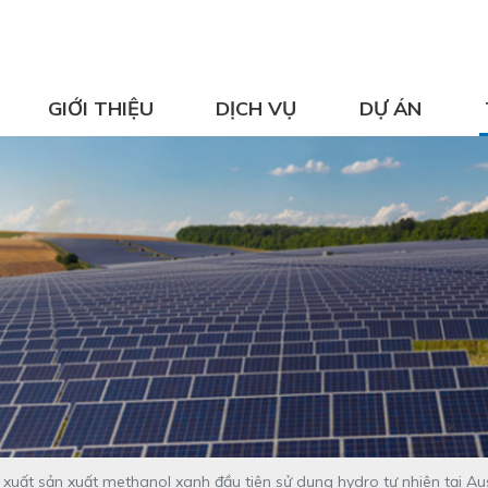
GIỚI THIỆU
DỊCH VỤ
DỰ ÁN
xuất sản xuất methanol xanh đầu tiên sử dụng hydro tự nhiên tại Aus