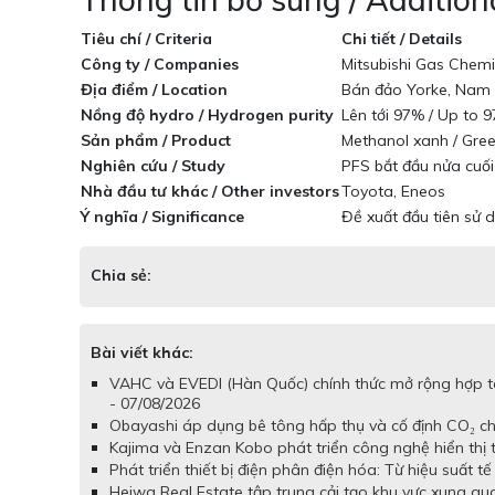
Tiêu chí / Criteria
Chi tiết / Details
Công ty / Companies
Mitsubishi Gas Chemi
Địa điểm / Location
Bán đảo Yorke, Nam A
Nồng độ hydro / Hydrogen purity
Lên tới 97% / Up to 
Sản phẩm / Product
Methanol xanh / Gre
Nghiên cứu / Study
PFS bắt đầu nửa cuố
Nhà đầu tư khác / Other investors
Toyota, Eneos
Ý nghĩa / Significance
Đề xuất đầu tiên sử 
Chia sẻ:
Bài viết khác:
VAHC và EVEDI (Hàn Quốc) chính thức mở rộng hợp tá
- 07/08/2026
Obayashi áp dụng bê tông hấp thụ và cố định CO₂ cho
Kajima và Enzan Kobo phát triển công nghệ hiển thị
Phát triển thiết bị điện phân điện hóa: Từ hiệu suất 
Heiwa Real Estate tập trung cải tạo khu vực xung q