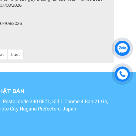
 07/08/2026
 07/08/2026
xt
Last
NHẬT BẢN
o
: Postal code 390-0871, Kiri 1 Chome 4 Ban 21 Go,
oto City Nagano Prefecture, Japan