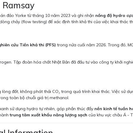
ại Ramsay
Bán đảo Yorke từ tháng 10 năm 2023 và ghi nhận
nồng độ hydro cực
ng chảy (flow testing) để xác định tính khả thi của việc khai thác t
hiên cứu Tiền khả thi (PFS)
trong nửa cuối năm 2026. Trong đó, MG
drogen. Tập đoàn hóa chất Nhật Bản đã đầu tư vào công ty khởi ngh
 lòng đất, không phát thải CO₂ trong quá trình khai thác. Việc sử d
ong toàn bộ chuỗi giá trị methanol.
xanh sử dụng hydro tự nhiên, góp phần thúc đẩy
nền kinh tế tuần 
thành
trung tâm xuất khẩu năng lượng sạch
của khu vực châu Á - T
al Information