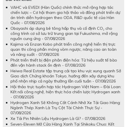
VAHC và EVEDI (Hàn Quốc) chính thức mở rộng hợp tác
chiến lược – Cơ hội tham gia hội thảo và đồng phát triển dự
án trình diễn hydrogen theo ODA, R&D quốc tế của Hàn
Quốc - 07/08/2026
Obayashi áp dụng bê tông hấp thụ và cố định CO₂ cho
công trình cơ sở lưu trữ trung gian tại Fukushima, mở rộng
nguồn cung ứng - 07/08/2026
Kajima và Enzan Kobo phát triển công nghệ hiển thị trực
quan thi công phần móng vòm ngược, nâng cao an toàn
và năng suất - 07/08/2026
Phát triển thiết bị điện phân điện hóa: Từ hiệu suất tế bào
đến vận hành stack ổn định - 07/08/2026
Heiwa Real Estate tập trung cải tạo khu vực xung quanh Sở
Giao dịch Chứng khoán Tokyo, hướng đến xây dựng khu
phố nhộn nhịp cả ngày thường lẫn cuối tuần - 07/08/2026
Hội thảo trực tuyến hợp tác Hydrogen Việt Nam – Đài Loan:
Kết nối công nghệ, hiện thực hóa chiến lược Hydrogen xanh
- 07/08/2026
Hydrogen Xanh Sẽ Không Cất Cánh Nhờ Xe Tải Giao Hàng:
Ngành Thép Xanh Là Trụ Cột Tài Chính Thực Sự -
07/08/2026
Xe Tải Pin Nhiên Liệu Hydrogen Là Gì? - 07/08/2026
Seven-Eleven Mở Cửa Hàng Xanh Tại Shikoku Chuo: Kết