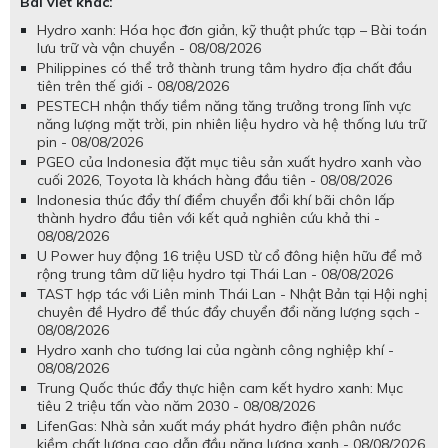
Bài viết khác:
Hydro xanh: Hóa học đơn giản, kỹ thuật phức tạp – Bài toán
lưu trữ và vận chuyển - 08/08/2026
Philippines có thể trở thành trung tâm hydro địa chất đầu
tiên trên thế giới - 08/08/2026
PESTECH nhận thấy tiềm năng tăng trưởng trong lĩnh vực
năng lượng mặt trời, pin nhiên liệu hydro và hệ thống lưu trữ
pin - 08/08/2026
PGEO của Indonesia đặt mục tiêu sản xuất hydro xanh vào
cuối 2026, Toyota là khách hàng đầu tiên - 08/08/2026
Indonesia thúc đẩy thí điểm chuyển đổi khí bãi chôn lấp
thành hydro đầu tiên với kết quả nghiên cứu khả thi -
08/08/2026
U Power huy động 16 triệu USD từ cổ đông hiện hữu để mở
rộng trung tâm dữ liệu hydro tại Thái Lan - 08/08/2026
TAST hợp tác với Liên minh Thái Lan - Nhật Bản tại Hội nghị
chuyên đề Hydro để thúc đẩy chuyển đổi năng lượng sạch -
08/08/2026
Hydro xanh cho tương lai của ngành công nghiệp khí -
08/08/2026
Trung Quốc thúc đẩy thực hiện cam kết hydro xanh: Mục
tiêu 2 triệu tấn vào năm 2030 - 08/08/2026
LifenGas: Nhà sản xuất máy phát hydro điện phân nước
kiềm chất lượng cao dẫn đầu năng lượng xanh - 08/08/2026