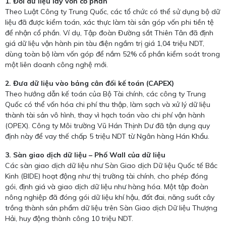
1. Đổi dữ liệu lấy vốn cổ phần
Theo Luật Công ty Trung Quốc, các tổ chức có thể sử dụng bộ dữ
liệu đã được kiểm toán, xác thực làm tài sản góp vốn phi tiền tệ
để nhận cổ phần. Ví dụ, Tập đoàn Đường sắt Thiên Tân đã định
giá dữ liệu vận hành pin tàu điện ngầm trị giá 1,04 triệu NDT,
dùng toàn bộ làm vốn góp để nắm 52% cổ phần kiểm soát trong
một liên doanh công nghệ mới.
2. Đưa dữ liệu vào bảng cân đối kế toán (CAPEX)
Theo hướng dẫn kế toán của Bộ Tài chính, các công ty Trung
Quốc có thể vốn hóa chi phí thu thập, làm sạch và xử lý dữ liệu
thành tài sản vô hình, thay vì hạch toán vào chi phí vận hành
(OPEX). Công ty Môi trường Vũ Hán Thịnh Dư đã tận dụng quy
định này để vay thế chấp 5 triệu NDT từ Ngân hàng Hán Khẩu.
3. Sàn giao dịch dữ liệu – Phố Wall của dữ liệu
Các sàn giao dịch dữ liệu như Sàn Giao dịch Dữ liệu Quốc tế Bắc
Kinh (BIDE) hoạt động như thị trường tài chính, cho phép đóng
gói, định giá và giao dịch dữ liệu như hàng hóa. Một tập đoàn
nông nghiệp đã đóng gói dữ liệu khí hậu, đất đai, năng suất cây
trồng thành sản phẩm dữ liệu trên Sàn Giao dịch Dữ liệu Thượng
Hải, huy động thành công 10 triệu NDT.