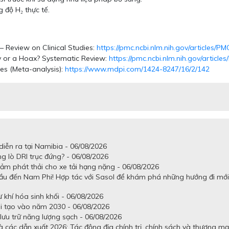
 độ H₂ thực tế.
– Review on Clinical Studies:
https://pmc.ncbi.nlm.nih.gov/articles/P
hy or a Hoax? Systematic Review:
https://pmc.ncbi.nlm.nih.gov/articl
iles (Meta-analysis):
https://www.mdpi.com/1424-8247/16/2/142
iễn ra tại Namibia - 06/08/2026
g lò DRI trục đứng? - 06/08/2026
ảm phát thải cho xe tải hạng nặng - 06/08/2026
ầu đến Nam Phi! Hợp tác với Sasol để khám phá những hướng đi mới
khí hóa sinh khối - 06/08/2026
ái tạo vào năm 2030 - 06/08/2026
lưu trữ năng lượng sạch - 06/08/2026
 các dẫn xuất 2026: Tác động địa chính trị, chính sách và thương mạ