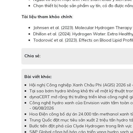
Chọn thiết bị hoặc sản phẩm uy tín, có đo được nồng
Tài liệu tham khảo chính
:
Johnsen et al. (2023). Molecular Hydrogen Therapy 
Dhillon et al. (2024). Hydrogen Water: Extra Healt
Todorović et al. (2023). Effects on Blood Lipid Prof
Chia sẻ:
Bài viết khác:
Hội nghị Công nghiệp Xanh Châu Phi (AGIS) 2026 sẽ d
Tại sao bơm hydro không khả thi về mặt kỹ thuật tron
dynaCERT mở rộng thị trường triển khai công nghệ gi
Công nghệ hydro xanh của Envision vươn tầm toàn c
- 06/08/2026
Hoa Điện công bố dự án 24.000 tấn methanol xanh từ 
Trung Quốc đặt mục tiêu sản xuất 2 triệu tấn hydro t
Bước tiến đột phá của Clyde Hydrogen trong lĩnh vực 
S&P Global công bố báo cáo triển vọng hydro sạch và