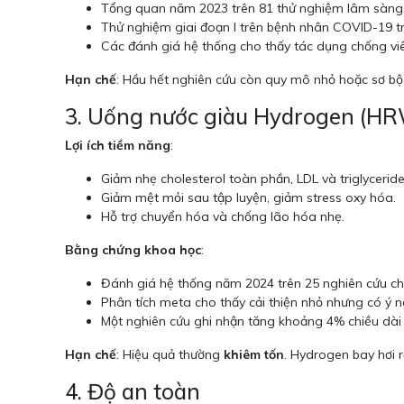
Tổng quan năm 2023 trên 81 thử nghiệm lâm sàng kế
Thử nghiệm giai đoạn I trên bệnh nhân COVID-19 tru
Các đánh giá hệ thống cho thấy tác dụng chống viê
Hạn chế
: Hầu hết nghiên cứu còn quy mô nhỏ hoặc sơ bộ
3. Uống nước giàu Hydrogen (H
Lợi ích tiềm năng
:
Giảm nhẹ cholesterol toàn phần, LDL và triglyceride
Giảm mệt mỏi sau tập luyện, giảm stress oxy hóa.
Hỗ trợ chuyển hóa và chống lão hóa nhẹ.
Bằng chứng khoa học
:
Đánh giá hệ thống năm 2024 trên 25 nghiên cứu cho
Phân tích meta cho thấy cải thiện nhỏ nhưng có ý ng
Một nghiên cứu ghi nhận tăng khoảng 4% chiều dài 
Hạn chế
: Hiệu quả thường
khiêm tốn
. Hydrogen bay hơi 
4. Độ an toàn