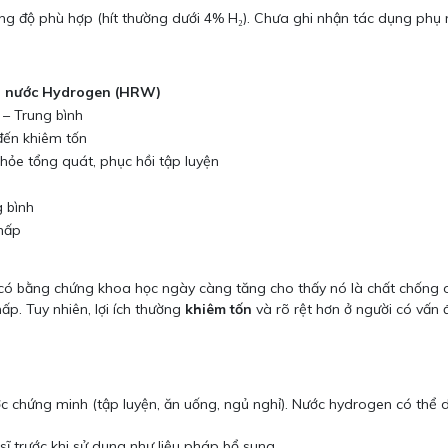
ng độ phù hợp (hít thường dưới 4% H₂). Chưa ghi nhận tác dụng phụ
 nước Hydrogen (HRW)
– Trung bình
đến khiêm tốn
hỏe tổng quát, phục hồi tập luyện
 bình
hấp
ó bằng chứng khoa học ngày càng tăng cho thấy nó là chất chống o
ấp. Tuy nhiên, lợi ích thường
khiêm tốn
và rõ rệt hơn ở người có vấn 
ợc chứng minh (tập luyện, ăn uống, ngủ nghỉ). Nước hydrogen có thể
ĩ trước khi sử dụng như liệu pháp bổ sung.