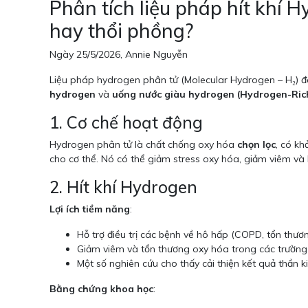
Phân tích liệu pháp hít khí 
hay thổi phồng?
Ngày 25/5/2026, Annie Nguyễn
Liệu pháp hydrogen phân tử (Molecular Hydrogen – H₂) 
hydrogen
và
uống nước giàu hydrogen (Hydrogen-Ri
1. Cơ chế hoạt động
Hydrogen phân tử là chất chống oxy hóa
chọn lọc
, có kh
cho cơ thể. Nó có thể giảm stress oxy hóa, giảm viêm và 
2. Hít khí Hydrogen
Lợi ích tiềm năng
:
Hỗ trợ điều trị các bệnh về hô hấp (COPD, tổn thươ
Giảm viêm và tổn thương oxy hóa trong các trường 
Một số nghiên cứu cho thấy cải thiện kết quả thần 
Bằng chứng khoa học
: