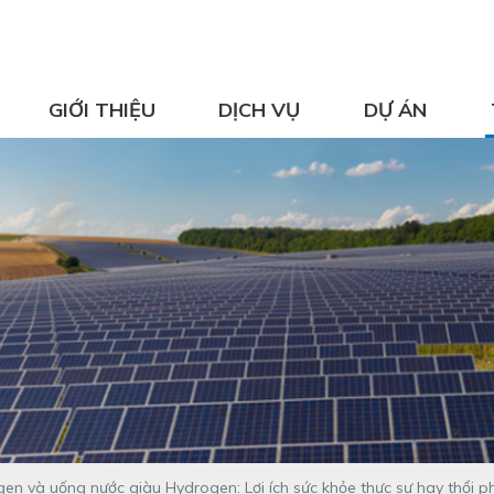
GIỚI THIỆU
DỊCH VỤ
DỰ ÁN
ogen và uống nước giàu Hydrogen: Lợi ích sức khỏe thực sự hay thổi 