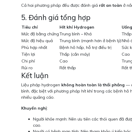
Cả hai phương pháp đều được đánh giá
rất an toàn
ở nồ
5. Đánh giá tổng hợp
Tiêu chí
Hít khí Hydrogen
Uống
Mức độ bằng chứng
Trung bình – Khá
Thấp 
Mức độ hiệu quả
Trung bình (mạnh hơn ở bệnh lý)
Nhỏ 
Phù hợp nhất
Bệnh hô hấp, hỗ trợ điều trị
Sức k
Tiện lợi
Thấp (cần máy)
Cao
Chi phí
Cao
Trung
Rủi ro
Rất thấp
Rất t
Kết luận
Liệu pháp hydrogen
không hoàn toàn là thổi phồng
— c
bình, đặc biệt với phương pháp hít khí trong các bệnh hô h
nhiều quảng cáo.
Khuyến nghị
:
Người khỏe mạnh: Nên ưu tiên các thói quen đã đư
cao.
Người có bệnh mạn tính: Nên tham khảo ý kiến bác s