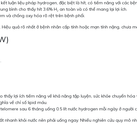
t luận liệu pháp hydrogen, đặc biệt là hít, có tiềm năng với các bệ
ng bình cho thấy hít 3.6% H₂ an toàn và có thể mang lại lợi ích.
m và chống oxy hóa rõ rệt trên bệnh phổi.
. Hiệu quả rõ nhất ở bệnh nhân cấp tính hoặc mạn tính nặng, chưa 
RW)
.
 thấy lợi ích tiềm năng về khả năng tập luyện, sức khỏe chuyển hóa 
hĩa về chỉ số lipid máu.
telomere sau 6 tháng uống 0.5 lít nước hydrogen mỗi ngày ở người c
rất nhanh khỏi nước nên phải uống ngay. Nhiều nghiên cứu quy mô nh