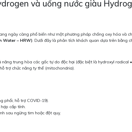
Hydrogen và uống nước giàu Hydroge
đang ngày càng phổ biến như một phương pháp chống oxy hóa và chố
ch Water – HRW)
. Dưới đây là phân tích khách quan dựa trên bằng c
ả năng trung hòa các gốc tự do độc hại (đặc biệt là hydroxyl radica
hỗ trợ chức năng ty thể (mitochondria).
ng phổi, hỗ trợ COVID-19).
hợp cấp tính.
kinh sau ngừng tim hoặc đột quỵ.