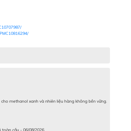
MC10707987/
es/PMC10816294/
 cho methanol xanh và nhiên liệu hàng không bền vững.
i toàn cầu - 06/08/2026