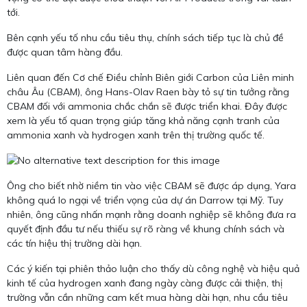
tới.
Bên cạnh yếu tố nhu cầu tiêu thụ, chính sách tiếp tục là chủ đề
được quan tâm hàng đầu.
Liên quan đến Cơ chế Điều chỉnh Biên giới Carbon của Liên minh
châu Âu (CBAM), ông Hans-Olav Raen bày tỏ sự tin tưởng rằng
CBAM đối với ammonia chắc chắn sẽ được triển khai. Đây được
xem là yếu tố quan trọng giúp tăng khả năng cạnh tranh của
ammonia xanh và hydrogen xanh trên thị trường quốc tế.
Ông cho biết nhờ niềm tin vào việc CBAM sẽ được áp dụng, Yara
không quá lo ngại về triển vọng của dự án Darrow tại Mỹ. Tuy
nhiên, ông cũng nhấn mạnh rằng doanh nghiệp sẽ không đưa ra
quyết định đầu tư nếu thiếu sự rõ ràng về khung chính sách và
các tín hiệu thị trường dài hạn.
Các ý kiến tại phiên thảo luận cho thấy dù công nghệ và hiệu quả
kinh tế của hydrogen xanh đang ngày càng được cải thiện, thị
trường vẫn cần những cam kết mua hàng dài hạn, nhu cầu tiêu