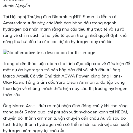
Annie Nguyễn
Tại Hội nghị Thượng đỉnh BloombergNEF Summit diễn ra ở
Amsterdam tuần này, các lãnh đạo hàng đầu trong ngành
hydrogen đã nhấn mạnh rằng nhu cầu tiêu thụ thực tế và sự rõ
ràng về chính sách là hai yếu tố quan trọng nhất quyết định khả
năng thu hút đầu tư của các dự án hydrogen quy mô lớn.
Trong phiên thảo luận dành cho lãnh đạo cấp cao về điều kiện để
một dự án hydrogen trở nên hấp dẫn đối với nhà đầu tư, ông
Marco Arcelli, Cố vấn Chủ tịch ACWA Power, cùng ông Hans-
Olav Raen, Tổng Giám đốc Yara Clean Ammonia, đã tập trung
thảo luận về những thách thức hiện nay của thị trường hydrogen
toàn cầu.
Ông Marco Arcelli đưa ra một nhận định đáng chú ý khi cho rằng
trong suốt 5 năm qua, chi phí sản xuất hydrogen xanh tại NEOM,
chuyển đổi thành ammonia, vận chuyển đến châu Âu và sau đó
tách trở lại thành hydrogen vẫn có thể rẻ hơn so với việc sản xuất
hydrogen xám ngay tại châu Âu.