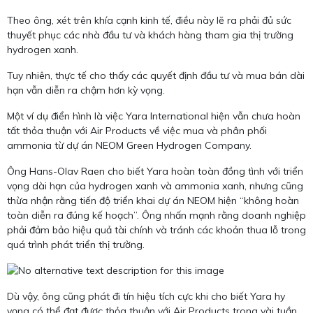
Theo ông, xét trên khía cạnh kinh tế, điều này lẽ ra phải đủ sức
thuyết phục các nhà đầu tư và khách hàng tham gia thị trường
hydrogen xanh.
Tuy nhiên, thực tế cho thấy các quyết định đầu tư và mua bán dài
hạn vẫn diễn ra chậm hơn kỳ vọng.
Một ví dụ điển hình là việc Yara International hiện vẫn chưa hoàn
tất thỏa thuận với Air Products về việc mua và phân phối
ammonia từ dự án NEOM Green Hydrogen Company.
Ông Hans-Olav Raen cho biết Yara hoàn toàn đồng tình với triển
vọng dài hạn của hydrogen xanh và ammonia xanh, nhưng cũng
thừa nhận rằng tiến độ triển khai dự án NEOM hiện “không hoàn
toàn diễn ra đúng kế hoạch”. Ông nhấn mạnh rằng doanh nghiệp
phải đảm bảo hiệu quả tài chính và tránh các khoản thua lỗ trong
quá trình phát triển thị trường.
Dù vậy, ông cũng phát đi tín hiệu tích cực khi cho biết Yara hy
vọng có thể đạt được thỏa thuận với Air Products trong vài tuần