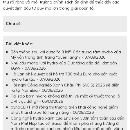
thụ rõ ràng và môi trường chính sách ổn định để thúc đẩy các
quyết định đầu tư quy mô lớn trong giai đoạn tới.
Chia sẻ:
Bài viết khác:
Bốn tháng sau khi được "giữ lại": Các trung tâm hydro của
Mỹ vẫn trong tình trạng "quên lãng"? - 07/08/2026
Nhu cầu mạng lưới hydro của Đức tăng gấp đôi, đạt gần
6GW - 07/08/2026
Hà Lan phê duyệt gói hỗ trợ 780 triệu Euro cho sản xuất
hydro tái tạo - 07/08/2026
Hội nghị Công nghiệp Xanh Châu Phi (AGIS) 2026 sẽ diễn
ra tại Namibia - 06/08/2026
Tại sao bơm hydro không khả thi về mặt kỹ thuật trong lò
DRI trục đứng? - 06/08/2026
dynaCERT mở rộng thị trường triển khai công nghệ giảm
phát thải cho xe tải hạng nặng - 06/08/2026
Công nghệ hydro xanh của Envision vươn tầm toàn cầu đến
Nam Phi! Hợp tác với Sasol để khám phá những hướng đi
mới cho methanol xanh và nhiên liệu hàng không bền vững.