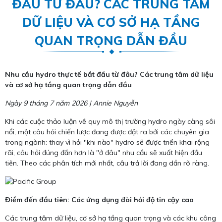
ĐẦU TỪ ĐÂU? CÁC TRUNG TÂM
DỮ LIỆU VÀ CƠ SỞ HẠ TẦNG
QUAN TRỌNG DẪN ĐẦU
Nhu cầu hydro thực tế bắt đầu từ đâu? Các trung tâm dữ liệu
và cơ sở hạ tầng quan trọng dẫn đầu
Ngày 9 tháng 7 năm 2026 | Annie Nguyễn
Khi các cuộc thảo luận về quy mô thị trường hydro ngày càng sôi
nổi, một câu hỏi chiến lược đang được đặt ra bởi các chuyên gia
trong ngành: thay vì hỏi "khi nào" hydro sẽ được triển khai rộng
rãi, câu hỏi đúng đắn hơn là "ở đâu" nhu cầu sẽ xuất hiện đầu
tiên. Theo các phân tích mới nhất, câu trả lời đang dần rõ ràng.
Điểm đến đầu tiên: Các ứng dụng đòi hỏi độ tin cậy cao
Các trung tâm dữ liệu, cơ sở hạ tầng quan trọng và các khu công