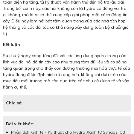
toàn diện hạ tầng, từ kỹ thuật, vận hành thử đến hỗ trợ lâu dài.
Trong bối cảnh này, câu hỏi không còn là hydro có đóng vai trò
gì không, mà là ai có thể cung cấp giải pháp một cách đáng tin
cậy. Điều này làm nổi bật tầm quan trọng của các nhà tích hợp
hệ thống và các đối tác có khả năng xây dựng toàn bộ chuỗi giá
trị.
Kết luận
Sự chú ý ngày càng tăng đối với các ứng dụng hydro trong các
lĩnh vực đòi hỏi độ tin cậy cao như trung tâm dữ liệu và cơ sở hạ
tầng quan trọng cho thấy con đường thương mại hóa thực tế của
hydro đang được định hình rõ ràng hơn, không chỉ dựa trên các
mục tiêu môi trường mà còn dựa trên các nhu cầu kinh tế và vận
hành cụ thể.
Chia sẻ:
Bài viết khác:
Phân tích Kinh tế - Kỹ thuật cho Hydro Xanh từ Syngas: Cơ