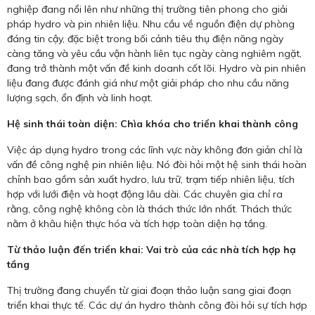
nghiệp đang nổi lên như những thị trường tiên phong cho giải
pháp hydro và pin nhiên liệu. Nhu cầu về nguồn điện dự phòng
đáng tin cậy, đặc biệt trong bối cảnh tiêu thụ điện năng ngày
càng tăng và yêu cầu vận hành liên tục ngày càng nghiêm ngặt,
đang trở thành một vấn đề kinh doanh cốt lõi. Hydro và pin nhiên
liệu đang được đánh giá như một giải pháp cho nhu cầu năng
lượng sạch, ổn định và linh hoạt.
Hệ sinh thái toàn diện: Chìa khóa cho triển khai thành công
Việc áp dụng hydro trong các lĩnh vực này không đơn giản chỉ là
vấn đề công nghệ pin nhiên liệu. Nó đòi hỏi một hệ sinh thái hoàn
chỉnh bao gồm sản xuất hydro, lưu trữ, trạm tiếp nhiên liệu, tích
hợp với lưới điện và hoạt động lâu dài. Các chuyên gia chỉ ra
rằng, công nghệ không còn là thách thức lớn nhất. Thách thức
nằm ở khâu hiện thực hóa và tích hợp toàn diện hạ tầng.
Từ thảo luận đến triển khai: Vai trò của các nhà tích hợp hạ
tầng
Thị trường đang chuyển từ giai đoạn thảo luận sang giai đoạn
triển khai thực tế. Các dự án hydro thành công đòi hỏi sự tích hợp