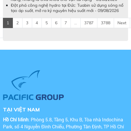
Đột phá công nghệ hydro tại Đức: Tuabin sử dụng sóng nổ
tạo áp suất, mở ra kỷ nguyên hiệu suất mới - 09/08/2026
1
2
3
4
5
6
7
...
3787
3788
Next
TẠI VIỆT NAM
Hồ Chí Minh
: Phòng 5.8, Tầng 5, Khu B, Tòa nhà Indochina
Park, số 4 Nguyễn Đình Chiểu, Phường Tân Định, TP Hồ Chí