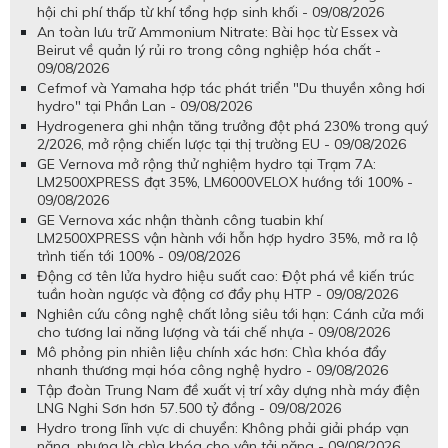
hội chi phí thấp từ khí tổng hợp sinh khối - 09/08/2026
An toàn lưu trữ Ammonium Nitrate: Bài học từ Essex và
Beirut về quản lý rủi ro trong công nghiệp hóa chất -
09/08/2026
Cefmof và Yamaha hợp tác phát triển "Du thuyền xông hơi
hydro" tại Phần Lan - 09/08/2026
Hydrogenera ghi nhận tăng trưởng đột phá 230% trong quý
2/2026, mở rộng chiến lược tại thị trường EU - 09/08/2026
GE Vernova mở rộng thử nghiệm hydro tại Trạm 7A:
LM2500XPRESS đạt 35%, LM6000VELOX hướng tới 100% -
09/08/2026
GE Vernova xác nhận thành công tuabin khí
LM2500XPRESS vận hành với hỗn hợp hydro 35%, mở ra lộ
trình tiến tới 100% - 09/08/2026
Động cơ tên lửa hydro hiệu suất cao: Đột phá về kiến trúc
tuần hoàn ngược và động cơ đẩy phụ HTP - 09/08/2026
Nghiên cứu công nghệ chất lỏng siêu tới hạn: Cánh cửa mới
cho tương lai năng lượng và tái chế nhựa - 09/08/2026
Mô phỏng pin nhiên liệu chính xác hơn: Chìa khóa đẩy
nhanh thương mại hóa công nghệ hydro - 09/08/2026
Tập đoàn Trung Nam đề xuất vị trí xây dựng nhà máy điện
LNG Nghi Sơn hơn 57.500 tỷ đồng - 09/08/2026
Hydro trong lĩnh vực di chuyển: Không phải giải pháp vạn
năng, nhưng là chìa khóa cho vận tải nặng - 09/08/2026