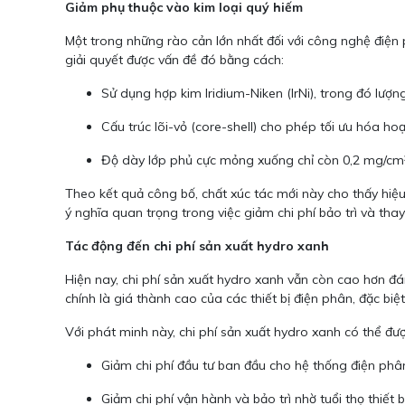
Giảm phụ thuộc vào kim loại quý hiếm
Một trong những rào cản lớn nhất đối với công nghệ điện 
giải quyết được vấn đề đó bằng cách:
Sử dụng hợp kim Iridium-Niken (IrNi), trong đó lượng
Cấu trúc lõi-vỏ (core-shell) cho phép tối ưu hóa ho
Độ dày lớp phủ cực mỏng xuống chỉ còn 0,2 mg/cm²,
Theo kết quả công bố, chất xúc tác mới này cho thấy hiệu s
ý nghĩa quan trọng trong việc giảm chi phí bảo trì và thay
Tác động đến chi phí sản xuất hydro xanh
Hiện nay, chi phí sản xuất hydro xanh vẫn còn cao hơn đ
chính là giá thành cao của các thiết bị điện phân, đặc biệ
Với phát minh này, chi phí sản xuất hydro xanh có thể đượ
Giảm chi phí đầu tư ban đầu cho hệ thống điện phân
Giảm chi phí vận hành và bảo trì nhờ tuổi thọ thiết b