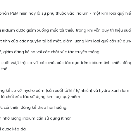
phân PEM hiện nay là sự phụ thuộc vào iridium - một kim loại quý hiế
 iridium được giảm xuống mức tối thiểu trong khi vẫn duy trì hiệu suấ
ạt tính của các nguyên tử bề mặt, giảm lượng kim loại quý cần sử dụn
 giảm đáng kể so với các chất xúc tác truyền thống.
uất vượt trội so với các chất xúc tác dựa trên iridium tinh khiết, đồng
 thế.
áng kể so với hydro xám (sản xuất từ khí tự nhiên) và hydro xanh la
t là chất xúc tác sử dụng kim loại quý hiếm.
c cải thiện đáng kể theo hai hướng:
 nhờ lượng iridium cần sử dụng ít hơn.
ị được kéo dài.