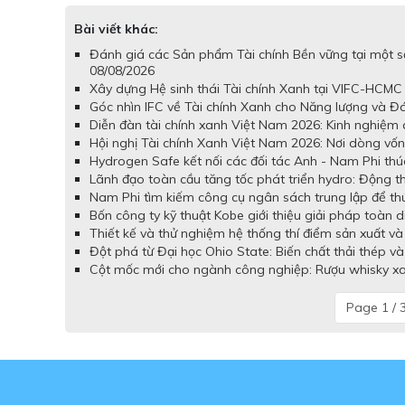
Bài viết khác:
Đánh giá các Sản phẩm Tài chính Bền vững tại một 
08/08/2026
Xây dựng Hệ sinh thái Tài chính Xanh tại VIFC-HCMC
Góc nhìn IFC về Tài chính Xanh cho Năng lượng và Đ
Diễn đàn tài chính xanh Việt Nam 2026: Kinh nghiệm 
Hội nghị Tài chính Xanh Việt Nam 2026: Nơi dòng vốn x
Hydrogen Safe kết nối các đối tác Anh - Nam Phi thú
Lãnh đạo toàn cầu tăng tốc phát triển hydro: Động th
Nam Phi tìm kiếm công cụ ngân sách trung lập để th
Bốn công ty kỹ thuật Kobe giới thiệu giải pháp toàn
Thiết kế và thử nghiệm hệ thống thí điểm sản xuất v
Đột phá từ Đại học Ohio State: Biến chất thải thép v
Cột mốc mới cho ngành công nghiệp: Rượu whisky xanh
Page 1 / 