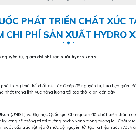
ỐC PHÁT TRIỂN CHẤT XÚC T
M CHI PHÍ SẢN XUẤT HYDRO 
 nguyên tử, giảm chi phí sản xuất hydro xanh
há trong thiết kế chất xúc tác ở cấp độ nguyên tử, hứa hẹn giảm đán
 nhất trong lĩnh vực năng lượng tái tạo thời gian gần đây.
lsan (UNIST) và Đại học Quốc gia Chungnam đã phát triển thành cô
ỳ vọng sẽ thống trị thị trường hydro xanh trong tương lai. Chất xú
soát cấu trúc vật liệu ở mức độ nguyên tử, tạo ra hiệu suất vượt trội