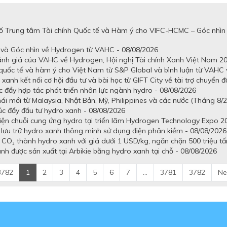
số Trung tâm Tài chính Quốc tế và Hàm ý cho VIFC-HCMC – Góc nhìn
 và Góc nhìn về Hydrogen từ VAHC - 08/08/2026
ánh giá của VAHC về Hydrogen, Hội nghị Tài chính Xanh Việt Nam 20
quốc tế và hàm ý cho Việt Nam từ S&P Global và bình luận từ VAHC v
anh kết nối cơ hội đầu tư và bài học từ GIFT City về tài trợ chuyển đ
c đẩy hợp tác phát triển nhân lực ngành hydro - 08/08/2026
ái mới từ Malaysia, Nhật Bản, Mỹ, Philippines và các nước (Tháng 8/
úc đẩy đầu tư hydro xanh - 08/08/2026
 diện chuỗi cung ứng hydro tại triển lãm Hydrogen Technology Expo 2
à lưu trữ hydro xanh thông minh sử dụng điện phân kiềm - 08/08/2026
à CO₂ thành hydro xanh với giá dưới 1 USD/kg, ngăn chặn 500 triệu tấ
 được sản xuất tại Arbikie bằng hydro xanh tại chỗ - 08/08/2026
3782
1
2
3
4
5
6
7
...
3781
3782
Ne