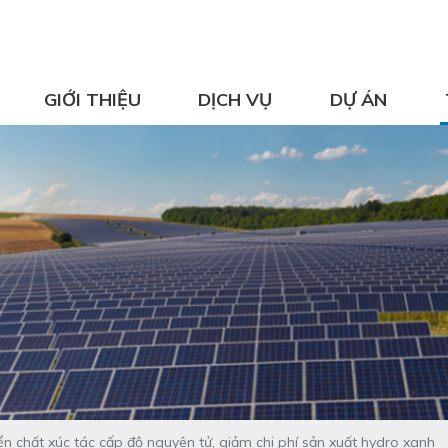
GIỚI THIỆU
DỊCH VỤ
DỰ ÁN
n chất xúc tác cấp độ nguyên tử, giảm chi phí sản xuất hydro xanh