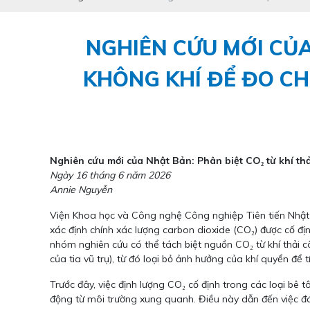
NGHIÊN CỨU MỚI CỦA
KHÔNG KHÍ ĐỂ ĐO C
Nghiên cứu mới của Nhật Bản: Phân biệt CO₂ từ khí th
Ngày 16 tháng 6 năm 2026
Annie Nguyễn
Viện Khoa học và Công nghệ Công nghiệp Tiên tiến Nhật
xác định chính xác lượng carbon dioxide (CO₂) được cố đị
nhóm nghiên cứu có thể tách biệt nguồn CO₂ từ khí thải 
của tia vũ trụ), từ đó loại bỏ ảnh hưởng của khí quyển để 
Trước đây, việc định lượng CO₂ cố định trong các loại bê
động từ môi trường xung quanh. Điều này dẫn đến việc đán