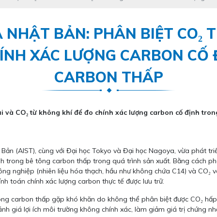
 NHẬT BẢN: PHÂN BIỆT CO₂ TỪ
HÍNH XÁC LƯỢNG CARBON CỐ 
CARBON THẤP
ải và CO₂ từ không khí để đo chính xác lượng carbon cố định tro
 Bản (AIST), cùng với Đại học Tokyo và Đại học Nagoya, vừa phát t
nh trong bê tông carbon thấp trong quá trình sản xuất. Bằng cách p
công nghiệp (nhiên liệu hóa thạch, hầu như không chứa C14) và CO₂ 
tính toán chính xác lượng carbon thực tế được lưu trữ.
 tông carbon thấp gặp khó khăn do không thể phân biệt được CO₂ hấp
h giá lợi ích môi trường không chính xác, làm giảm giá trị chứng nhậ