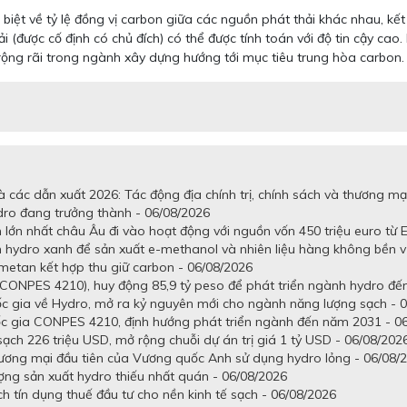
t về tỷ lệ đồng vị carbon giữa các nguồn phát thải khác nhau, kết 
hải (được cố định có chủ đích) có thể được tính toán với độ tin cậy ca
rộng rãi trong ngành xây dựng hướng tới mục tiêu trung hòa carbon.
 các dẫn xuất 2026: Tác động địa chính trị, chính sách và thương mạ
dro đang trưởng thành - 06/08/2026
lớn nhất châu Âu đi vào hoạt động với nguồn vốn 450 triệu euro từ E
n hydro xanh để sản xuất e-methanol và nhiên liệu hàng không bền 
metan kết hợp thu giữ carbon - 06/08/2026
CONPES 4210), huy động 85,9 tỷ peso để phát triển ngành hydro đến
gia về Hydro, mở ra kỷ nguyên mới cho ngành năng lượng sạch - 0
c gia CONPES 4210, định hướng phát triển ngành đến năm 2031 - 0
h 226 triệu USD, mở rộng chuỗi dự án trị giá 1 tỷ USD - 06/08/202
hương mại đầu tiên của Vương quốc Anh sử dụng hydro lỏng - 06/08/
ợng sản xuất hydro thiếu nhất quán - 06/08/2026
 tín dụng thuế đầu tư cho nền kinh tế sạch - 06/08/2026