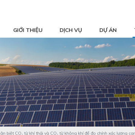
GIỚI THIỆU
DỊCH VỤ
DỰ ÁN
n biệt CO₂ từ khí thải và CO₂ từ không khí để đo chính xác lượng ca