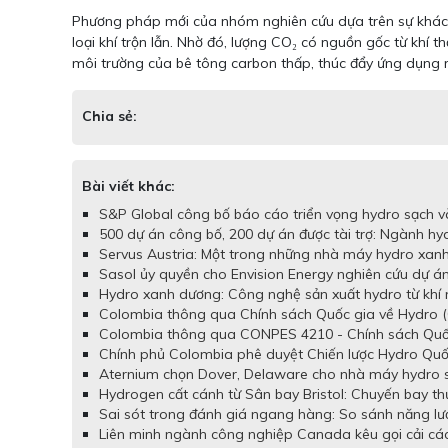
Phương pháp mới của nhóm nghiên cứu dựa trên sự khác biệ
loại khí trộn lẫn. Nhờ đó, lượng CO₂ có nguồn gốc từ khí t
môi trường của bê tông carbon thấp, thúc đẩy ứng dụng 
Chia sẻ:
Bài viết khác:
S&P Global công bố báo cáo triển vọng hydro sạch và
500 dự án công bố, 200 dự án được tài trợ: Ngành hy
Servus Austria: Một trong những nhà máy hydro xanh 
Sasol ủy quyền cho Envision Energy nghiên cứu dự á
Hydro xanh dương: Công nghệ sản xuất hydro từ khí 
Colombia thông qua Chính sách Quốc gia về Hydro (
Colombia thông qua CONPES 4210 - Chính sách Quốc 
Chính phủ Colombia phê duyệt Chiến lược Hydro Quố
Aternium chọn Dover, Delaware cho nhà máy hydro sạc
Hydrogen cất cánh từ Sân bay Bristol: Chuyến bay t
Sai sót trong đánh giá ngang hàng: So sánh năng lư
Liên minh ngành công nghiệp Canada kêu gọi cải cách