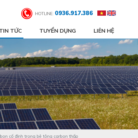
0936.917.386
HOTLINE:
TIN TỨC
TUYỂN DỤNG
LIÊN HỆ
rbon cố định trong bê tông carbon thấp