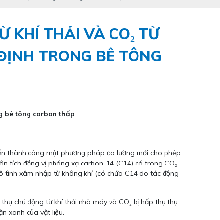
 KHÍ THẢI VÀ CO₂ TỪ
ĐỊNH TRONG BÊ TÔNG
ng bê tông carbon thấp
riển thành công một phương pháp đo lường mới cho phép
hân tích đồng vị phóng xạ carbon-14 (C14) có trong CO₂,
vô tình xâm nhập từ không khí (có chứa C14 do tác động
 thụ chủ động từ khí thải nhà máy và CO₂ bị hấp thụ thụ
n xanh của vật liệu.