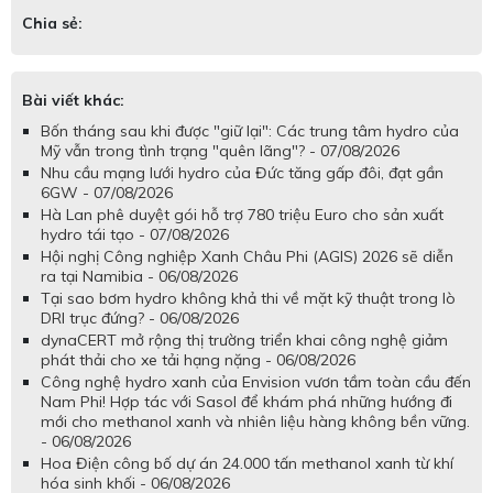
Chia sẻ:
Bài viết khác:
Bốn tháng sau khi được "giữ lại": Các trung tâm hydro của
Mỹ vẫn trong tình trạng "quên lãng"? - 07/08/2026
Nhu cầu mạng lưới hydro của Đức tăng gấp đôi, đạt gần
6GW - 07/08/2026
Hà Lan phê duyệt gói hỗ trợ 780 triệu Euro cho sản xuất
hydro tái tạo - 07/08/2026
Hội nghị Công nghiệp Xanh Châu Phi (AGIS) 2026 sẽ diễn
ra tại Namibia - 06/08/2026
Tại sao bơm hydro không khả thi về mặt kỹ thuật trong lò
DRI trục đứng? - 06/08/2026
dynaCERT mở rộng thị trường triển khai công nghệ giảm
phát thải cho xe tải hạng nặng - 06/08/2026
Công nghệ hydro xanh của Envision vươn tầm toàn cầu đến
Nam Phi! Hợp tác với Sasol để khám phá những hướng đi
mới cho methanol xanh và nhiên liệu hàng không bền vững.
- 06/08/2026
Hoa Điện công bố dự án 24.000 tấn methanol xanh từ khí
hóa sinh khối - 06/08/2026