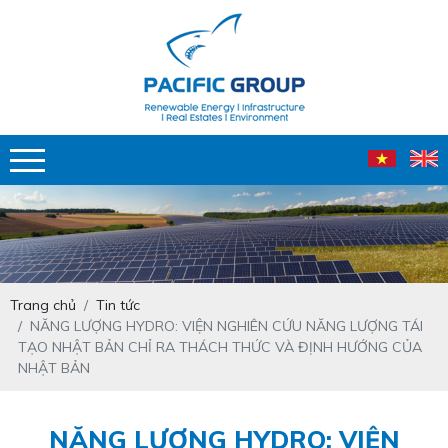
Trang chủ
Tin tức
NĂNG LƯỢNG HYDRO: VIỆN NGHIÊN CỨU NĂNG LƯỢNG TÁI
TẠO NHẬT BẢN CHỈ RA THÁCH THỨC VÀ ĐỊNH HƯỚNG CỦA
NHẬT BẢN
NĂNG LƯỢNG HYDRO: VIỆN