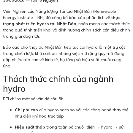
15/05/2026 — Annie Nguyễn
Viện Nghiên cứu Năng lượng Tái tạo Nhật Bản (Renewable
Energy Institute – REI) đã công bố báo cáo phân tích về
thực
trạng phát triển hydro tại Nhật Bản
, nhấn mạnh các thách thức
trong quá trình triển khai và định hướng chính sách cần điều chỉnh
trong giai đoạn tới.
Báo cáo cho thấy dù Nhật Bản tiếp tục coi hydro là một trụ cột
trong chiến lược khử carbon, nhưng việc mở rộng quy mô đang
gặp nhiều rào cản về kinh tế, hạ tầng và hiệu suất chuỗi cung
ứng.
Thách thức chính của ngành
hydro
REI chỉ ra một số vấn đề cốt lõi:
Chi phí cao
của hydro sạch so với các công nghệ thay thế
như điện khí hóa trực tiếp
Hiệu suất thấp
trong toàn bộ chuỗi: điện → hydro → sử