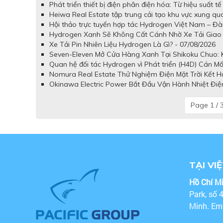
Phát triển thiết bị điện phân điện hóa: Từ hiệu suất 
Heiwa Real Estate tập trung cải tạo khu vực xung q
Hội thảo trực tuyến hợp tác Hydrogen Việt Nam – Đài
Hydrogen Xanh Sẽ Không Cất Cánh Nhờ Xe Tải Giao 
Xe Tải Pin Nhiên Liệu Hydrogen Là Gì? - 07/08/2026
Seven-Eleven Mở Cửa Hàng Xanh Tại Shikoku Chuo: Kế
Quan hệ đối tác Hydrogen vì Phát triển (H4D) Cán Mố
Nomura Real Estate Thử Nghiệm Điện Mặt Trời Kết H
Okinawa Electric Power Bắt Đầu Vận Hành Nhiệt Điệ
Page 1 / 
TẠI VI
Hồ Chí M
Park, số 
Minh. Em