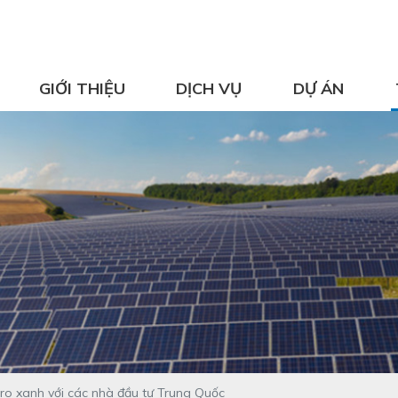
GIỚI THIỆU
DỊCH VỤ
DỰ ÁN
dro xanh với các nhà đầu tư Trung Quốc