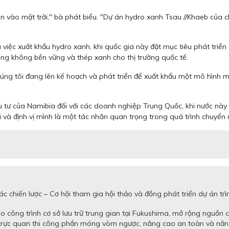
 vào mặt trời," bà phát biểu. "Dự án hydro xanh Tsau //Khaeb của c
iệc xuất khẩu hydro xanh, khi quốc gia này đặt mục tiêu phát triển
àng không bền vững và thép xanh cho thị trường quốc tế.
úng tôi đang lên kế hoạch và phát triển để xuất khẩu một mô hình m
u tư của Namibia đối với các doanh nghiệp Trung Quốc, khi nước này
i và định vị mình là một tác nhân quan trọng trong quá trình chuyển 
c chiến lược – Cơ hội tham gia hội thảo và đồng phát triển dự án 
 công trình cơ sở lưu trữ trung gian tại Fukushima, mở rộng nguồn 
 trực quan thi công phần móng vòm ngược, nâng cao an toàn và năn