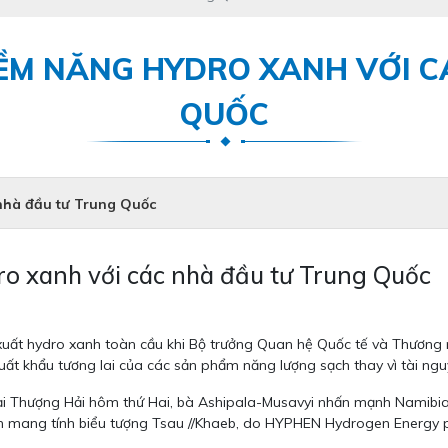
TIỀM NĂNG HYDRO XANH VỚI 
QUỐC
 nhà đầu tư Trung Quốc
ro xanh với các nhà đầu tư Trung Quốc
xuất hydro xanh toàn cầu khi Bộ trưởng Quan hệ Quốc tế và Thương 
uất khẩu tương lai của các sản phẩm năng lượng sạch thay vì tài ngu
ại Thượng Hải hôm thứ Hai, bà Ashipala-Musavyi nhấn mạnh Namibia 
h mang tính biểu tượng Tsau //Khaeb, do HYPHEN Hydrogen Energy ph