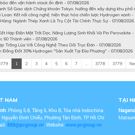
tế bào đến vận hành stack ổn định - 07/08/2026
uanh Sở Giao dịch Chứng khoán Tokyo, hướng đến xây dựng khu phố n
 Loan: Kết nối công nghệ, hiện thực hóa chiến lược Hydrogen xanh -
Hàng: Ngành Thép Xanh Là Trụ Cột Tài Chính Thực Sự - 07/08/2026
t Hợp Điện Mặt Trời Dọc, Năng Lượng Sinh Khối Và Pin Perovskite -
c 60 Thành viên - 07/08/2026
ợp Trồng Lúa Với Công Nghệ Theo Dõi Trục Đơn - 07/08/2026
n Đồng Đốt 30% Hydrogen "Sản Xuất Tại Địa Phương" - 07/08/2026
3779
1
2
3
4
5
6
7
...
3778
3779
Ne
ỆT NAM
TẠI 
inh
: Phòng 5.8, Tầng 5, Khu B, Tòa nhà Indochina
Nagan
4 Nguyễn Đình Chiểu, Phường Tân Định, TP Hồ Chí
Matsum
ail:
888@pcgroup.vn
. Website:
www.pcgroup.vn