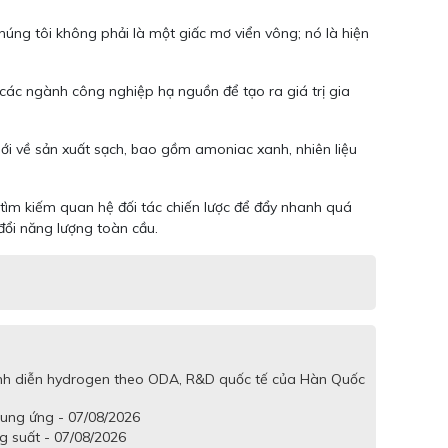
húng tôi không phải là một giấc mơ viển vông; nó là hiện
 các ngành công nghiệp hạ nguồn để tạo ra giá trị gia
ới về sản xuất sạch, bao gồm amoniac xanh, nhiên liệu
 tìm kiếm quan hệ đối tác chiến lược để đẩy nhanh quá
đổi năng lượng toàn cầu.
trình diễn hydrogen theo ODA, R&D quốc tế của Hàn Quốc
cung ứng - 07/08/2026
g suất - 07/08/2026