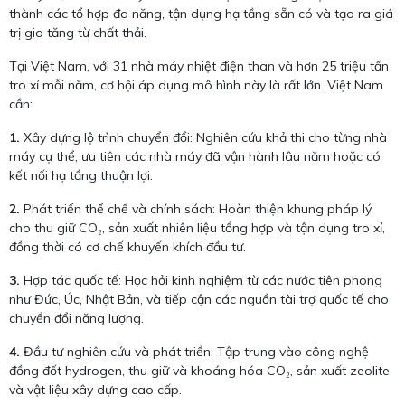
thành các tổ hợp đa năng, tận dụng hạ tầng sẵn có và tạo ra giá
trị gia tăng từ chất thải.
Tại Việt Nam, với 31 nhà máy nhiệt điện than và hơn 25 triệu tấn
tro xỉ mỗi năm, cơ hội áp dụng mô hình này là rất lớn. Việt Nam
cần:
1.
Xây dựng lộ trình chuyển đổi: Nghiên cứu khả thi cho từng nhà
máy cụ thể, ưu tiên các nhà máy đã vận hành lâu năm hoặc có
kết nối hạ tầng thuận lợi.
2.
Phát triển thể chế và chính sách: Hoàn thiện khung pháp lý
cho thu giữ CO₂, sản xuất nhiên liệu tổng hợp và tận dụng tro xỉ,
đồng thời có cơ chế khuyến khích đầu tư.
3.
Hợp tác quốc tế: Học hỏi kinh nghiệm từ các nước tiên phong
như Đức, Úc, Nhật Bản, và tiếp cận các nguồn tài trợ quốc tế cho
chuyển đổi năng lượng.
4.
Đầu tư nghiên cứu và phát triển: Tập trung vào công nghệ
đồng đốt hydrogen, thu giữ và khoáng hóa CO₂, sản xuất zeolite
và vật liệu xây dựng cao cấp.