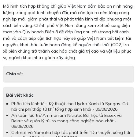
Mô hình tích hợp không chỉ giúp Việt Nam đảm bảo an ninh năng
lượng trong quá trình chuyển đổi, mà còn tạo ra nền tảng công
nghiệp mới, giảm phát thải và phát triển kinh tế địa phương một
cách bền vững. Chính phủ Việt Nam đang xem xét bổ sung điện
than vào Quy hoạch Điện 8 để đáp ứng nhu cầu trong bối cảnh
mới và cách tiếp cận tích hợp này sẽ giúp Việt Nam tiết kiệm tài
nguyên, khai thác tuần hoàn đáng kể nguồn chất thải (CO2, tro
xỉ) biến chúng trở thành các hóa chất giá trị cao và vật liệu phục
vụ ngành khác như ngành xây dựng.
Chia sẻ:
Bài viết khác:
Phân tích Kinh tế - Kỹ thuật cho Hydro Xanh từ Syngas: Cơ
hội chi phí thấp từ khí tổng hợp sinh khối - 09/08/2026
An toàn lưu trữ Ammonium Nitrate: Bài học từ Essex và
Beirut về quản lý rủi ro trong công nghiệp hóa chất -
09/08/2026
Cefmof và Yamaha hợp tác phát triển "Du thuyền xông hơi