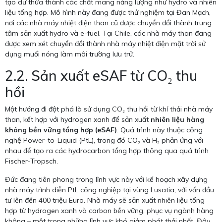
tạo dư thừa thành các chất mang năng lượng như hydro và nhiên
liệu tổng hợp. Mô hình này đang được thử nghiệm tại Đan Mạch,
nơi các nhà máy nhiệt điện than cũ được chuyển đổi thành trung
tâm sản xuất hydro và e-fuel. Tại Chile, các nhà máy than đang
được xem xét chuyển đổi thành nhà máy nhiệt điện mặt trời sử
dụng muối nóng làm môi trường lưu trữ.
2.2. Sản xuất eSAF từ CO₂ thu
hồi
Một hướng đi đột phá là sử dụng CO₂ thu hồi từ khí thải nhà máy
than, kết hợp với hydrogen xanh để sản xuất
nhiên liệu hàng
không bền vững tổng hợp (eSAF)
. Quá trình này thuộc công
nghệ Power-to-Liquid (PtL), trong đó CO₂ và H₂ phản ứng với
nhau để tạo ra các hydrocarbon tổng hợp thông qua quá trình
Fischer-Tropsch.
Đức đang tiên phong trong lĩnh vực này với kế hoạch xây dựng
nhà máy trình diễn PtL công nghiệp tại vùng Lusatia, với vốn đầu
tư lên đến 400 triệu Euro. Nhà máy sẽ sản xuất nhiên liệu tổng
hợp từ hydrogen xanh và carbon bền vững, phục vụ ngành hàng
không – một trong những lĩnh vực khó giảm phát thải nhất. Đây