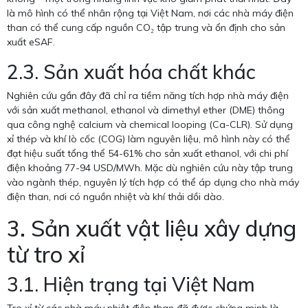
là mô hình có thể nhân rộng tại Việt Nam, nơi các nhà máy điện
than có thể cung cấp nguồn CO₂ tập trung và ổn định cho sản
xuất eSAF.
2.3. Sản xuất hóa chất khác
Nghiên cứu gần đây đã chỉ ra tiềm năng tích hợp nhà máy điện
với sản xuất methanol, ethanol và dimethyl ether (DME) thông
qua công nghệ calcium và chemical looping (Ca-CLR). Sử dụng
xỉ thép và khí lò cốc (COG) làm nguyên liệu, mô hình này có thể
đạt hiệu suất tổng thể 54-61% cho sản xuất ethanol, với chi phí
điện khoảng 77-94 USD/MWh. Mặc dù nghiên cứu này tập trung
vào ngành thép, nguyên lý tích hợp có thể áp dụng cho nhà máy
điện than, nơi có nguồn nhiệt và khí thải dồi dào.
3. Sản xuất vật liệu xây dựng
từ tro xỉ
3.1. Hiện trạng tại Việt Nam