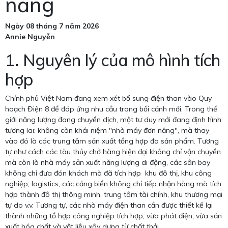
năng
Ngày 08 tháng 7 năm 2026
Annie Nguyễn
1. Nguyên lý của mô hình tích
hợp
Chính phủ Việt Nam đang xem xét bổ sung điện than vào Quy
hoạch Điện 8 để đáp ứng nhu cầu trong bối cảnh mới. Trong thế
giới năng lượng đang chuyển dịch, một tư duy mới đang định hình
tương lai: không còn khái niệm "nhà máy đơn năng", mà thay
vào đó là các trung tâm sản xuất tổng hợp đa sản phẩm. Tương
tự như cách các tàu thủy chở hàng hiện đại không chỉ vận chuyển
mà còn là nhà máy sản xuất năng lượng di động, các sân bay
không chỉ đưa đón khách mà đã tích hợp khu đô thị, khu công
nghiệp, logistics, các cảng biển không chỉ tiếp nhận hàng mà tích
hợp thành đô thị thông minh, trung tâm tài chính, khu thương mại
tự do v.v. Tương tự, các nhà máy điện than cần được thiết kế lại
thành những tổ hợp công nghiệp tích hợp, vừa phát điện, vừa sản
xuất hóa chất và vật liệu xây dựng từ chất thải.