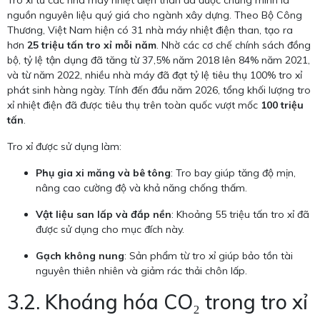
Tro xỉ từ các nhà máy nhiệt điện than đã được chứng minh là
nguồn nguyên liệu quý giá cho ngành xây dựng. Theo Bộ Công
Thương, Việt Nam hiện có 31 nhà máy nhiệt điện than, tạo ra
hơn
25 triệu tấn tro xỉ mỗi năm
. Nhờ các cơ chế chính sách đồng
bộ, tỷ lệ tận dụng đã tăng từ 37,5% năm 2018 lên 84% năm 2021,
và từ năm 2022, nhiều nhà máy đã đạt tỷ lệ tiêu thụ 100% tro xỉ
phát sinh hàng ngày. Tính đến đầu năm 2026, tổng khối lượng tro
xỉ nhiệt điện đã được tiêu thụ trên toàn quốc vượt mốc
100 triệu
tấn
.
Tro xỉ được sử dụng làm:
Phụ gia xi măng và bê tông
: Tro bay giúp tăng độ mịn,
nâng cao cường độ và khả năng chống thấm.
Vật liệu san lấp và đắp nền
: Khoảng 55 triệu tấn tro xỉ đã
được sử dụng cho mục đích này.
Gạch không nung
: Sản phẩm từ tro xỉ giúp bảo tồn tài
nguyên thiên nhiên và giảm rác thải chôn lấp.
3.2. Khoáng hóa CO₂ trong tro xỉ