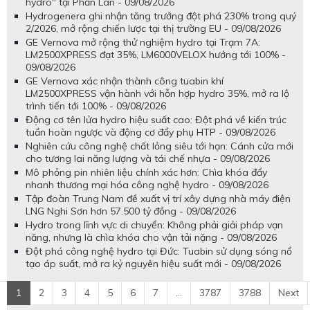
hydro" tại Phần Lan - 09/08/2026
Hydrogenera ghi nhận tăng trưởng đột phá 230% trong quý
2/2026, mở rộng chiến lược tại thị trường EU - 09/08/2026
GE Vernova mở rộng thử nghiệm hydro tại Trạm 7A:
LM2500XPRESS đạt 35%, LM6000VELOX hướng tới 100% -
09/08/2026
GE Vernova xác nhận thành công tuabin khí
LM2500XPRESS vận hành với hỗn hợp hydro 35%, mở ra lộ
trình tiến tới 100% - 09/08/2026
Động cơ tên lửa hydro hiệu suất cao: Đột phá về kiến trúc
tuần hoàn ngược và động cơ đẩy phụ HTP - 09/08/2026
Nghiên cứu công nghệ chất lỏng siêu tới hạn: Cánh cửa mới
cho tương lai năng lượng và tái chế nhựa - 09/08/2026
Mô phỏng pin nhiên liệu chính xác hơn: Chìa khóa đẩy
nhanh thương mại hóa công nghệ hydro - 09/08/2026
Tập đoàn Trung Nam đề xuất vị trí xây dựng nhà máy điện
LNG Nghi Sơn hơn 57.500 tỷ đồng - 09/08/2026
Hydro trong lĩnh vực di chuyển: Không phải giải pháp vạn
năng, nhưng là chìa khóa cho vận tải nặng - 09/08/2026
Đột phá công nghệ hydro tại Đức: Tuabin sử dụng sóng nổ
tạo áp suất, mở ra kỷ nguyên hiệu suất mới - 09/08/2026
1
2
3
4
5
6
7
...
3787
3788
Next