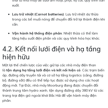
thải từ nhà máy để sưởi ấm hoặc phục vụ các quy trình sản
xuất.
Lưu trữ nhiệt (Carnot batteries)
: Lưu trữ nhiệt dư thừa
trong các bể muối nóng để chuyển đổi trở lại thành điện khi
cần.
Vận hành hệ thống điện phân
: Nhiệt thừa có thể làm
tăng hiệu suất điện phân và các quy trình hóa học khác.
4.2. Kết nối lưới điện và hạ tầng
hiện hữu
Một lợi thế chiến lược của việc giữ lại các nhà máy điện than
là
tận dụng hạ tầng lưới điện và kết nối hiện có
. Các trạm biến
áp, đường dây truyền tải và cơ sở hạ tầng logistics (cảng, đường
bộ, đường sắt) đều có thể tiếp tục được sử dụng cho các hoạt
động mới. Tại Đức, nhà máy Moorburg đang được chuyển đổi
thành trung tâm hydro xanh, tận dụng đường dây 380 kV từ các
trang trại điện gió ngoài khơi Bắc Hải để vận hành máy điện
phân.