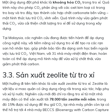
Một ứng dụng đột phá khác là
khoáng hóa CO₂
trong tro xỉ. Quá
trình này cho phép CO₂ phản ứng với các oxit kim loại có trong
tro bay và tro đáy, tạo thành các hợp chất carbonate bền vững –
một hình thức lưu trữ CO₂ vĩnh viễn. Quá trình này vừa giảm phát
thải CO₂, vừa cải thiện chất lượng tro xỉ để sử dụng trong xây
dựng.
Tại Malaysia, các nghiên cứu đang được tiến hành để áp dụng
công nghệ này, với tiềm năng sử dụng tro xỉ để tạo ra các rạn
san hô nhân tạo, góp phần bảo tồn đa dạng sinh học biển ngoài
việc lưu trữ CO₂. Việt Nam, với 31 nhà máy nhiệt điện than, hoàn
toàn có thể áp dụng mô hình này để vừa xử lý chất thải, vừa
giảm phát thải carbon.
3.3. Sản xuất zeolite từ tro xỉ
Một hướng đi tiên tiến khác là sản xuất zeolite từ tro xỉ. Zeolite là
vật liệu vi mao quản có ứng dụng rộng rãi trong xúc tác, hấp phụ
và xử lý nước. Nghiên cứu mới đã chỉ ra rằng tro xỉ từ một nhà
máy điện có thể sản xuất tới
78.000 tấn zeolite mỗi năm
, trong
đó 15% được sử dụng để thu giữ CO₂ tại nhà máy, phần còn lại có
thể hỗ trợ tới 4 nhà máy BECCS (Bioenergy with Carbon Capture