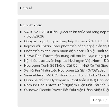
Chia sẻ:
Bài viết khác:
VAHC và EVEDI (Hàn Quốc) chính thức mở rộng hợp tá
- 07/08/2026
Obayashi áp dụng bê tông hấp thụ và cố định CO₂ cho
Kajima và Enzan Kobo phát triển công nghệ hiển thị
Phát triển thiết bị điện phân điện hóa: Từ hiệu suất 
Heiwa Real Estate tập trung cải tạo khu vực xung q
Hội thảo trực tuyến hợp tác Hydrogen Việt Nam – Đài
Hydrogen Xanh Sẽ Không Cất Cánh Nhờ Xe Tải Giao 
Xe Tải Pin Nhiên Liệu Hydrogen Là Gì? - 07/08/2026
Seven-Eleven Mở Cửa Hàng Xanh Tại Shikoku Chuo: Kế
Quan hệ đối tác Hydrogen vì Phát triển (H4D) Cán Mố
Nomura Real Estate Thử Nghiệm Điện Mặt Trời Kết H
Okinawa Electric Power Bắt Đầu Vận Hành Nhiệt Điệ
Page 1 / 