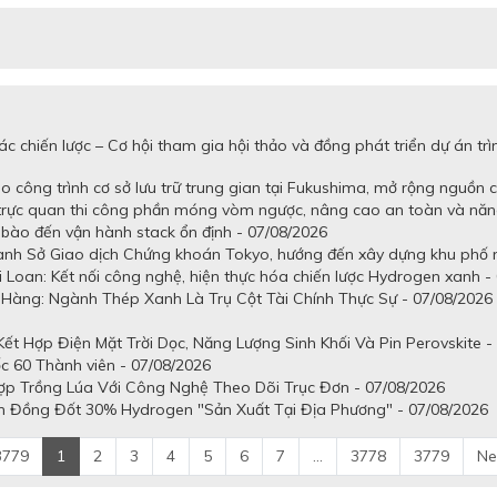
c chiến lược – Cơ hội tham gia hội thảo và đồng phát triển dự án 
 công trình cơ sở lưu trữ trung gian tại Fukushima, mở rộng nguồn 
 trực quan thi công phần móng vòm ngược, nâng cao an toàn và năn
tế bào đến vận hành stack ổn định - 07/08/2026
uanh Sở Giao dịch Chứng khoán Tokyo, hướng đến xây dựng khu phố n
 Loan: Kết nối công nghệ, hiện thực hóa chiến lược Hydrogen xanh -
Hàng: Ngành Thép Xanh Là Trụ Cột Tài Chính Thực Sự - 07/08/2026
t Hợp Điện Mặt Trời Dọc, Năng Lượng Sinh Khối Và Pin Perovskite -
c 60 Thành viên - 07/08/2026
ợp Trồng Lúa Với Công Nghệ Theo Dõi Trục Đơn - 07/08/2026
n Đồng Đốt 30% Hydrogen "Sản Xuất Tại Địa Phương" - 07/08/2026
3779
1
2
3
4
5
6
7
...
3778
3779
Ne