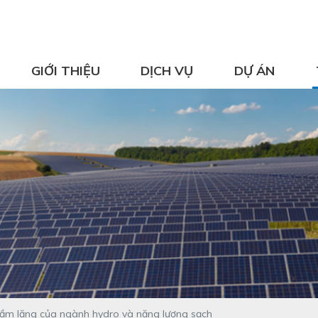
GIỚI THIỆU
DỊCH VỤ
DỰ ÁN
thầm lặng của ngành hydro và năng lượng sạch