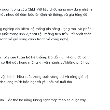
trò quan trọng của CEM. Vật liệu chức năng này đảm nhiệm
khác nhau để đảm bảo ổn định hệ thống, và gia tăng độ
ng nghiệp clo-kiềm, hệ thống pin năng lượng mới, và phân
ốc trong lĩnh vực vật liệu màng tiên tiến – từ phát triển
tranh về giá sang cạnh tranh về công nghệ.
tin cậy của toàn bộ hệ thống
. Độ dẫn ion không đủ có
yếu có thể gây hỏng màng khi vận hành; sự không phù hợp
ận hành, hiệu suất trong suốt vòng đời và tổng giá trị
nh tương thích hóa học và yêu cầu về tuổi thọ.
 hơn. Các thế hệ năng lượng sạch tiếp theo sẽ được xây