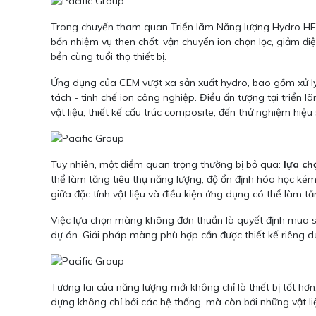
Trong chuyến tham quan Triển lãm Năng lượng Hydro HEIE 
bốn nhiệm vụ then chốt: vận chuyển ion chọn lọc, giảm đ
bền cùng tuổi thọ thiết bị.
Ứng dụng của CEM vượt xa sản xuất hydro, bao gồm xử lý n
tách - tinh chế ion công nghiệp. Điều ấn tượng tại triển 
vật liệu, thiết kế cấu trúc composite, đến thử nghiệm hi
Tuy nhiên, một điểm quan trọng thường bị bỏ qua:
lựa ch
thể làm tăng tiêu thụ năng lượng; độ ổn định hóa học ké
giữa đặc tính vật liệu và điều kiện ứng dụng có thể làm tăn
Việc lựa chọn màng không đơn thuần là quyết định mua sắm
dự án. Giải pháp màng phù hợp cần được thiết kế riêng dựa
Tương lai của năng lượng mới không chỉ là thiết bị tốt hơn
dựng không chỉ bởi các hệ thống, mà còn bởi những vật l