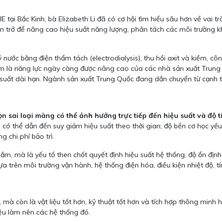
tại Bắc Kinh, bà Elizabeth Li đã có cơ hội tìm hiểu sâu hơn về vai 
iện trở để nâng cao hiệu suất năng lượng, phân tách các môi trường 
ước bằng điện thẩm tách (electrodialysis), thu hồi axit và kiềm, cô
lãm là năng lực ngày càng được nâng cao của các nhà sản xuất Trung Qu
ệu suất dài hạn. Ngành sản xuất Trung Quốc đang dần chuyển từ cạnh 
ọn sai loại màng có thể ảnh hưởng trực tiếp đến hiệu suất và độ 
m có thể dẫn đến suy giảm hiệu suất theo thời gian; độ bền cơ học 
g chi phí bảo trì.
, mà là yếu tố then chốt quyết định hiệu suất hệ thống, độ ổn định v
 trên môi trường vận hành, hệ thống điện hóa, điều kiện nhiệt độ, tí
, mà còn là vật liệu tốt hơn, kỹ thuật tốt hơn và tích hợp thông minh
iệu làm nên các hệ thống đó.