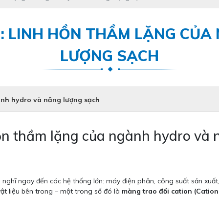
: LINH HỒN THẦM LẶNG CỦ
LƯỢNG SẠCH
ành hydro và năng lượng sạch
hồn thầm lặng của ngành hydro và 
nghĩ ngay đến các hệ thống lớn: máy điện phân, công suất sản xuất, 
ật liệu bên trong – một trong số đó là
màng trao đổi cation (Cati