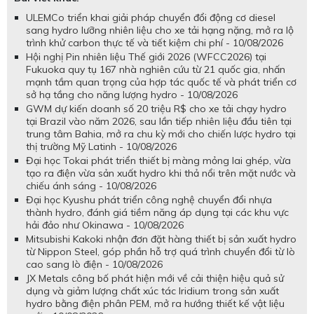
ULEMCo triển khai giải pháp chuyển đổi động cơ diesel
sang hydro lưỡng nhiên liệu cho xe tải hạng nặng, mở ra lộ
trình khử carbon thực tế và tiết kiệm chi phí - 10/08/2026
Hội nghị Pin nhiên liệu Thế giới 2026 (WFCC2026) tại
Fukuoka quy tụ 167 nhà nghiên cứu từ 21 quốc gia, nhấn
mạnh tầm quan trọng của hợp tác quốc tế và phát triển cơ
sở hạ tầng cho năng lượng hydro - 10/08/2026
GWM dự kiến doanh số 20 triệu R$ cho xe tải chạy hydro
tại Brazil vào năm 2026, sau lần tiếp nhiên liệu đầu tiên tại
trung tâm Bahia, mở ra chu kỳ mới cho chiến lược hydro tại
thị trường Mỹ Latinh - 10/08/2026
Đại học Tokai phát triển thiết bị màng mỏng lai ghép, vừa
tạo ra điện vừa sản xuất hydro khi thả nổi trên mặt nước và
chiếu ánh sáng - 10/08/2026
Đại học Kyushu phát triển công nghệ chuyển đổi nhựa
thành hydro, đánh giá tiềm năng áp dụng tại các khu vực
hải đảo như Okinawa - 10/08/2026
Mitsubishi Kakoki nhận đơn đặt hàng thiết bị sản xuất hydro
từ Nippon Steel, góp phần hỗ trợ quá trình chuyển đổi từ lò
cao sang lò điện - 10/08/2026
JX Metals công bố phát hiện mới về cải thiện hiệu quả sử
dụng và giảm lượng chất xúc tác Iridium trong sản xuất
hydro bằng điện phân PEM, mở ra hướng thiết kế vật liệu