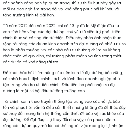
các ngành công nghiệp quan trọng, thì sự thiếu hụt này gây ra
mối đe dọa nghiêm trọng đối với khả năng phục hồi khí hậu và
tăng trưởng kinh tế dài hạn.
Từ năm 2012 đến năm 2022, chỉ có 13 tỷ đô la Mỹ được đầu tư
vào tính bền vững của đại dương, chủ yếu từ viện trợ phát triển
chính thức và các nguồn từ thiện. Điều này phản ánh nhận thức
rộng rãi rằng các dự án kinh doanh trên đại dương có nhiều rủi ro
hơn là phần thưởng, với các nhà đầu tư thường chỉ ra sự không
chắc chắn về quy định, thị trường phân mảnh và tình trạng thiếu
các dự án có khả năng tài trợ.
Để khai thác hết tiềm năng của nền kinh tế đại dương bền vững,
các nhà hoạch định chính sách và lãnh đạo doanh nghiệp phải
tập trung vào ba ưu tiên chính. Đầu tiên, họ phải nhận ra đại
dương là một cơ hội đầu tư tăng trưởng cao.
Tài chính xanh theo truyền thống tập trung vào các nỗ lực bảo
tồn và phục hồi, vốn là điều cần thiết nhưng không đủ để thúc đẩy
sự thay đổi mang tính hệ thống cần thiết để bảo vệ sức khỏe của
đại dương. Để đạt được sự thay đổi như vậy, cần phải nhận ra
rằng các dự án quy mô lớn có thể, ngoài việc mang lại lợi nhuận