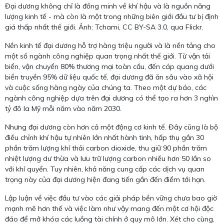
Đại dương không chỉ là đồng minh về khí hậu và là nguồn năng
lượng kinh tế - mà còn là một trong những biên giới đầu tư bị định
giá thấp nhất thế giới. Ảnh: Tchami, CC BY-SA 3.0, qua Flickr.
Nền kinh tế đại dương hỗ trợ hàng triệu người và là nền tảng cho
một số ngành công nghiệp quan trọng nhất thế giới. Từ vận tải
biển, vận chuyển 80% thương mại toàn cầu, đến cáp quang dưới
biển truyền 95% dữ liệu quốc tế, đại dương đã ăn sâu vào xã hội
và cuộc sống hàng ngày của chúng ta. Theo một dự báo, các
ngành công nghiệp dựa trên đại dương có thể tạo ra hơn 3 nghìn
tỷ đô la Mỹ mỗi năm vào năm 2030.
Nhưng đại dương còn hơn cả một động cơ kinh tế. Đây cũng là bộ
điều chỉnh khí hậu tự nhiên lớn nhất hành tinh, hấp thụ gần 30
phần trăm lượng khí thải carbon dioxide, thu giữ 90 phần trăm
nhiệt lượng dư thừa và lưu trữ lượng carbon nhiều hơn 50 lần so
với khí quyển. Tuy nhiên, khả năng cung cấp các dịch vụ quan
trọng này của đại dương hiện đang tiến gần đến điểm tới hạn.
Lập luận về việc đầu tư vào các giải pháp bền vững chưa bao giờ
mạnh mẽ hơn thế và việc làm như vậy mang đến một cơ hội độc
đáo để mở khóa các luồng tài chính ở quy mô lớn. Xét cho cùng,