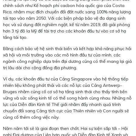
chính sách như Kế hoạch phi cacbon hóa quốc gia của Costa
Rica, nhằm mục đích chuyển đổi đất nước sang 100% năng lượng
tái tạo vào năm 2050. Với các biện pháp bảo vệ đa dạng sinh
học và sử dụng đất nghiêm ngặt, kể từ năm 2019, đã giải phóng
hơn 3 tỷ đô la Mỹ để tài trợ cho các khoản đầu tư vào cơ sở hạ
tầng tái tạo.
Bằng cách bảo vệ hệ sinh thái biển và kết hợp khả năng phục hồi
xã hội và môi trường vào các mô hình đầu tư của mình, các
ngành công nghiệp dựa trên đại dương cũng có thể mang lại giá
trị lâu dài cho cộng đồng địa phương.
Ví dụ, các khoản đầu tư của Cảng Singapore vào hệ thống tiếp
nhiên liệu không phát thải và các nỗ lực của Cảng Antwerp-
Bruges nhằm củng cố cơ sở hạ tầng sinh thái cho thấy tính bền
vững và sức sống kinh tế có thể song hành cùng nhau. Những nỗ
lực của Diễn đàn Kinh tế Thế giới nhằm đẩy nhanh quá trình
chuyển đổi sang Cảng tích cực của Thiên nhiên và Con người sẽ
củng cố thêm công việc này.
Năm năm tới sẽ là giai đoạn then chốt. Hai sự kiện sắp tới – Hội
nghị Đại dương của Liên hợp quốc và Diễn đàn Kinh tế Xanh và