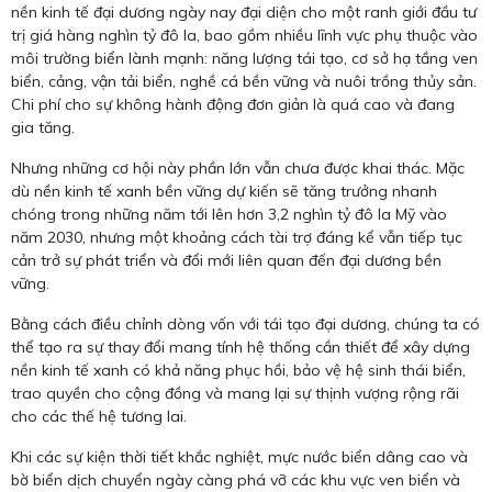
nền kinh tế đại dương ngày nay đại diện cho một ranh giới đầu tư
trị giá hàng nghìn tỷ đô la, bao gồm nhiều lĩnh vực phụ thuộc vào
môi trường biển lành mạnh: năng lượng tái tạo, cơ sở hạ tầng ven
biển, cảng, vận tải biển, nghề cá bền vững và nuôi trồng thủy sản.
Chi phí cho sự không hành động đơn giản là quá cao và đang
gia tăng.
Nhưng những cơ hội này phần lớn vẫn chưa được khai thác. Mặc
dù nền kinh tế xanh bền vững dự kiến ​​sẽ tăng trưởng nhanh
chóng trong những năm tới lên hơn 3,2 nghìn tỷ đô la Mỹ vào
năm 2030, nhưng một khoảng cách tài trợ đáng kể vẫn tiếp tục
cản trở sự phát triển và đổi mới liên quan đến đại dương bền
vững.
Bằng cách điều chỉnh dòng vốn với tái tạo đại dương, chúng ta có
thể tạo ra sự thay đổi mang tính hệ thống cần thiết để xây dựng
nền kinh tế xanh có khả năng phục hồi, bảo vệ hệ sinh thái biển,
trao quyền cho cộng đồng và mang lại sự thịnh vượng rộng rãi
cho các thế hệ tương lai.
Khi các sự kiện thời tiết khắc nghiệt, mực nước biển dâng cao và
bờ biển dịch chuyển ngày càng phá vỡ các khu vực ven biển và