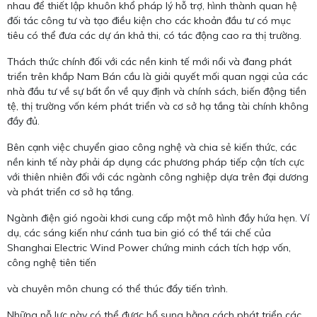
nhau để thiết lập khuôn khổ pháp lý hỗ trợ, hình thành quan hệ
đối tác công tư và tạo điều kiện cho các khoản đầu tư có mục
tiêu có thể đưa các dự án khả thi, có tác động cao ra thị trường.
Thách thức chính đối với các nền kinh tế mới nổi và đang phát
triển trên khắp Nam Bán cầu là giải quyết mối quan ngại của các
nhà đầu tư về sự bất ổn về quy định và chính sách, biến động tiền
tệ, thị trường vốn kém phát triển và cơ sở hạ tầng tài chính không
đầy đủ.
Bên cạnh việc chuyển giao công nghệ và chia sẻ kiến ​​thức, các
nền kinh tế này phải áp dụng các phương pháp tiếp cận tích cực
với thiên nhiên đối với các ngành công nghiệp dựa trên đại dương
và phát triển cơ sở hạ tầng.
Ngành điện gió ngoài khơi cung cấp một mô hình đầy hứa hẹn. Ví
dụ, các sáng kiến ​​như cánh tua bin gió có thể tái chế của
Shanghai Electric Wind Power chứng minh cách tích hợp vốn,
công nghệ tiên tiến
và chuyên môn chung có thể thúc đẩy tiến trình.
Những nỗ lực này có thể được bổ sung bằng cách phát triển các