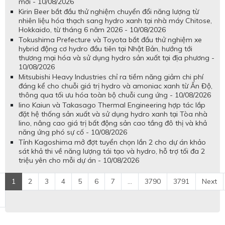
mới - 10/08/2026
Kirin Beer bắt đầu thử nghiệm chuyển đổi năng lượng từ
nhiên liệu hóa thạch sang hydro xanh tại nhà máy Chitose,
Hokkaido, từ tháng 6 năm 2026 - 10/08/2026
Tokushima Prefecture và Toyota bắt đầu thử nghiệm xe
hybrid động cơ hydro đầu tiên tại Nhật Bản, hướng tới
thương mại hóa và sử dụng hydro sản xuất tại địa phương -
10/08/2026
Mitsubishi Heavy Industries chỉ ra tiềm năng giảm chi phí
đáng kể cho chuỗi giá trị hydro và amoniac xanh từ Ấn Độ,
thông qua tối ưu hóa toàn bộ chuỗi cung ứng - 10/08/2026
Iino Kaiun và Takasago Thermal Engineering hợp tác lắp
đặt hệ thống sản xuất và sử dụng hydro xanh tại Tòa nhà
Iino, nâng cao giá trị bất động sản cao tầng đô thị và khả
năng ứng phó sự cố - 10/08/2026
Tỉnh Kagoshima mở đợt tuyển chọn lần 2 cho dự án khảo
sát khả thi về năng lượng tái tạo và hydro, hỗ trợ tối đa 2
triệu yên cho mỗi dự án - 10/08/2026
1
2
3
4
5
6
7
...
3790
3791
Next