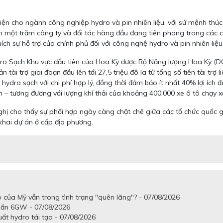
ện cho ngành công nghiệp hydro và pin nhiên liệu, với sứ mệnh thúc
hơn một trăm công ty và đối tác hàng đầu đang tiên phong trong các 
h sự hỗ trợ của chính phủ đối với công nghệ hydro và pin nhiên liệu
o Sạch Khu vực đầu tiên của Hoa Kỳ được Bộ Năng lượng Hoa Kỳ (DO
i trợ giai đoạn đầu lên tới 27,5 triệu đô la từ tổng số tiền tài trợ l
 hydro sạch với chi phí hợp lý, đồng thời đảm bảo ít nhất 40% lợi íc
m – tương đương với lượng khí thải của khoảng 400.000 xe ô tô chạy x
hị cho thấy sự phối hợp ngày càng chặt chẽ giữa các tổ chức quốc gia
 khai dự án ở cấp địa phương.
o của Mỹ vẫn trong tình trạng "quên lãng"? - 07/08/2026
 gần 6GW - 07/08/2026
uất hydro tái tạo - 07/08/2026