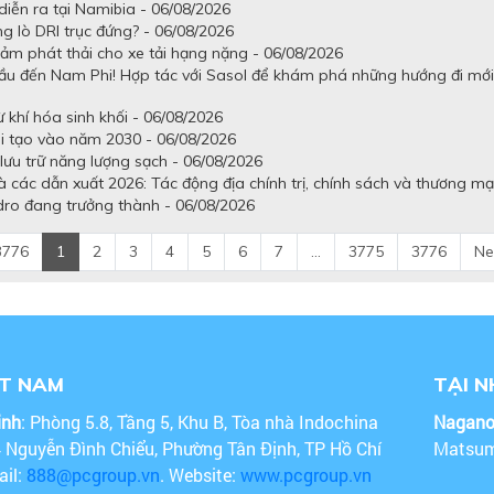
iễn ra tại Namibia - 06/08/2026
g lò DRI trục đứng? - 06/08/2026
ảm phát thải cho xe tải hạng nặng - 06/08/2026
ầu đến Nam Phi! Hợp tác với Sasol để khám phá những hướng đi mới
khí hóa sinh khối - 06/08/2026
ái tạo vào năm 2030 - 06/08/2026
lưu trữ năng lượng sạch - 06/08/2026
 các dẫn xuất 2026: Tác động địa chính trị, chính sách và thương mạ
dro đang trưởng thành - 06/08/2026
3776
1
2
3
4
5
6
7
...
3775
3776
Ne
ỆT NAM
TẠI 
inh
: Phòng 5.8, Tầng 5, Khu B, Tòa nhà Indochina
Nagan
4 Nguyễn Đình Chiểu, Phường Tân Định, TP Hồ Chí
Matsum
ail:
888@pcgroup.vn
. Website:
www.pcgroup.vn