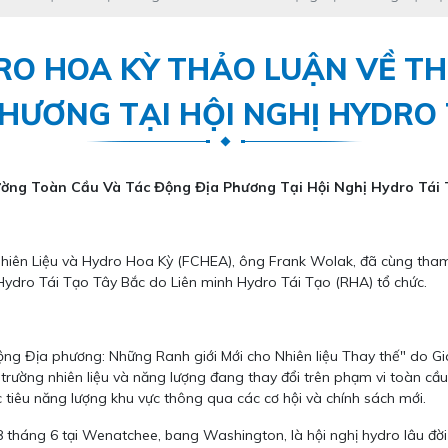
O HOA KỲ THẢO LUẬN VỀ TH
HƯƠNG TẠI HỘI NGHỊ HYDRO 
ờng Toàn Cầu Và Tác Động Địa Phương Tại Hội Nghị Hydro Tái 
Nhiên Liệu và Hydro Hoa Kỳ (FCHEA), ông Frank Wolak, đã cùng tham 
Hydro Tái Tạo Tây Bắc do Liên minh Hydro Tái Tạo (RHA) tổ chức.
ộng Địa phương: Những Ranh giới Mới cho Nhiên liệu Thay thế" do Giá
thị trường nhiên liệu và năng lượng đang thay đổi trên phạm vi toàn 
c tiêu năng lượng khu vực thông qua các cơ hội và chính sách mới.
 tháng 6 tại Wenatchee, bang Washington, là hội nghị hydro lâu đời