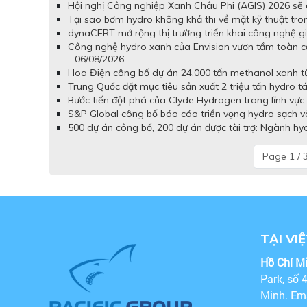
Hội nghị Công nghiệp Xanh Châu Phi (AGIS) 2026 sẽ d
Tại sao bơm hydro không khả thi về mặt kỹ thuật tron
dynaCERT mở rộng thị trường triển khai công nghệ gi
Công nghệ hydro xanh của Envision vươn tầm toàn c
- 06/08/2026
Hoa Điện công bố dự án 24.000 tấn methanol xanh từ 
Trung Quốc đặt mục tiêu sản xuất 2 triệu tấn hydro t
Bước tiến đột phá của Clyde Hydrogen trong lĩnh vực 
S&P Global công bố báo cáo triển vọng hydro sạch và
500 dự án công bố, 200 dự án được tài trợ: Ngành hy
Page 1 / 
TẠI VI
Hồ Chí M
Park, số 
Minh. Em