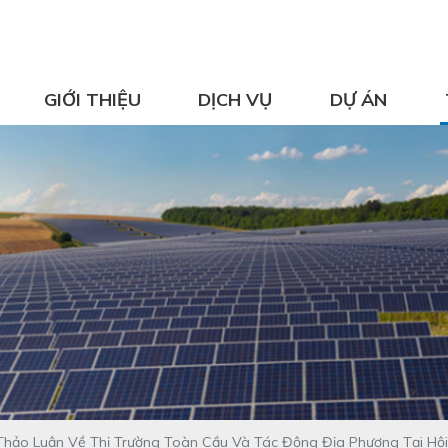
GIỚI THIỆU
DỊCH VỤ
DỰ ÁN
hảo Luận Về Thị Trường Toàn Cầu Và Tác Động Địa Phương Tại Hội