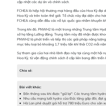
cập nhật các dự án và chính sách.
FCHEA là hiệp hội thương mại hàng đầu của Hoa Kỳ đại di
Hoa Kỳ và trên toàn thế giới. Tổ chức này đại diện cho 
FCHEA cũng dẫn đầu các nỗ lực quốc gia nhằm khuyến khíc
Trong khi đó, PNWH2 là một trong những Trung tâm Hydr
sở hạ tầng Lưỡng đảng. Trung tâm này đã nhận được khoản tà
PNWH2 là phát triển và tiếp thị các giải pháp năng lượng
mục tiêu loại bỏ khoảng 1,7 triệu tấn khí thải CO2 mỗi nă
Sự tham gia của hai nhà lãnh đạo này tại cùng một hội ng
Hoa Kỳ, từ vận động chính sách ở cấp liên bang đến triển
Chia sẻ:
Bài viết khác:
Bốn tháng sau khi được "giữ lại": Các trung tâm hydr
Nhu cầu mạng lưới hydro của Đức tăng gấp đôi, đạt
Hà Lan phê duyệt gói hỗ trợ 780 triệu Euro cho sản x