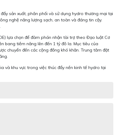
 đẩy sản xuất, phân phối và sử dụng hydro thương mại tại
công nghệ năng lượng sạch, an toàn và đáng tin cậy.
.
E) lựa chọn để đàm phán nhận tài trợ theo Đạo luật Cơ
iên bang tiềm năng lên đến 1 tỷ đô la. Mục tiêu của
h được chuyển đến các cộng đồng khó khăn. Trung tâm đặt
ăng.
 và khu vực trong việc thúc đẩy nền kinh tế hydro tại