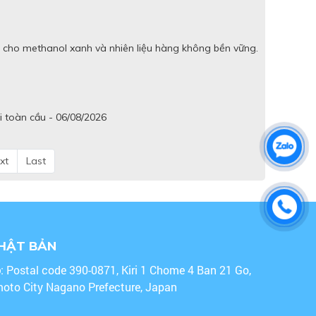
 cho methanol xanh và nhiên liệu hàng không bền vững.
i toàn cầu - 06/08/2026
xt
Last
NHẬT BẢN
o
: Postal code 390-0871, Kiri 1 Chome 4 Ban 21 Go,
oto City Nagano Prefecture, Japan