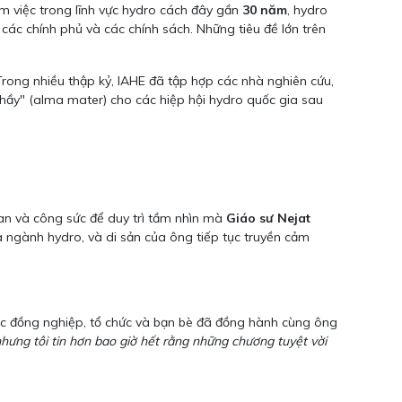
làm việc trong lĩnh vực hydro cách đây gần
30 năm
, hydro
 các chính phủ và các chính sách. Những tiêu đề lớn trên
Trong nhiều thập kỷ, IAHE đã tập hợp các nhà nghiên cứu,
thầy" (alma mater) cho các hiệp hội hydro quốc gia sau
ian và công sức để duy trì tầm nhìn mà
Giáo sư Nejat
a ngành hydro, và di sản của ông tiếp tục truyền cảm
ác đồng nghiệp, tổ chức và bạn bè đã đồng hành cùng ông
hưng tôi tin hơn bao giờ hết rằng những chương tuyệt vời