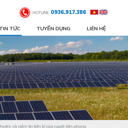
0936.917.386
HOTLINE:
TIN TỨC
TUYỂN DỤNG
LIÊN HỆ
hydro và niềm tin bền bỉ của người tiên phong