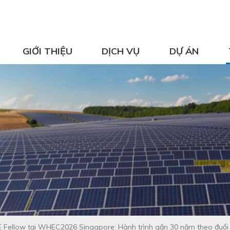
GIỚI THIỆU
DỊCH VỤ
DỰ ÁN
HE Fellow tại WHEC2026 Singapore: Hành trình gần 30 năm theo đuổi 