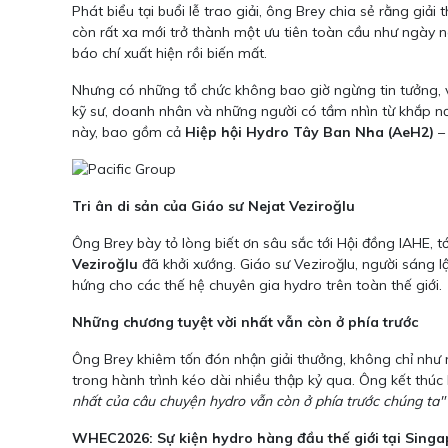
Phát biểu tại buổi lễ trao giải, ông Brey chia sẻ rằng gi
còn rất xa mới trở thành một ưu tiên toàn cầu như ngày na
báo chí xuất hiện rồi biến mất.
Nhưng có những tổ chức không bao giờ ngừng tin tưởng,
kỹ sư, doanh nhân và những người có tầm nhìn từ khắp nơi
này, bao gồm cả
Hiệp hội Hydro Tây Ban Nha (AeH2)
– 
Tri ân di sản của Giáo sư Nejat Veziroğlu
Ông Brey bày tỏ lòng biết ơn sâu sắc tới Hội đồng IAHE, t
Veziroğlu
đã khởi xướng. Giáo sư Veziroğlu, người sáng l
hứng cho các thế hệ chuyên gia hydro trên toàn thế giới.
Những chương tuyệt vời nhất vẫn còn ở phía trước
Ông Brey khiêm tốn đón nhận giải thưởng, không chỉ như
trong hành trình kéo dài nhiều thập kỷ qua. Ông kết thúc
nhất của câu chuyện hydro vẫn còn ở phía trước chúng ta"
WHEC2026: Sự kiện hydro hàng đầu thế giới tại Singa