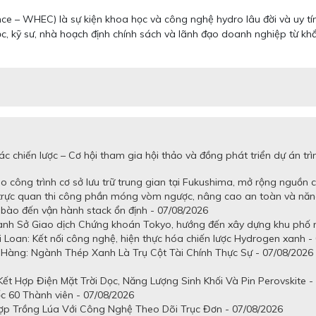
e – WHEC) là sự kiện khoa học và công nghệ hydro lâu đời và uy tín 
kỹ sư, nhà hoạch định chính sách và lãnh đạo doanh nghiệp từ khắp 
c chiến lược – Cơ hội tham gia hội thảo và đồng phát triển dự án 
 công trình cơ sở lưu trữ trung gian tại Fukushima, mở rộng nguồn 
 trực quan thi công phần móng vòm ngược, nâng cao an toàn và năn
tế bào đến vận hành stack ổn định - 07/08/2026
uanh Sở Giao dịch Chứng khoán Tokyo, hướng đến xây dựng khu phố n
 Loan: Kết nối công nghệ, hiện thực hóa chiến lược Hydrogen xanh -
Hàng: Ngành Thép Xanh Là Trụ Cột Tài Chính Thực Sự - 07/08/2026
t Hợp Điện Mặt Trời Dọc, Năng Lượng Sinh Khối Và Pin Perovskite -
c 60 Thành viên - 07/08/2026
ợp Trồng Lúa Với Công Nghệ Theo Dõi Trục Đơn - 07/08/2026