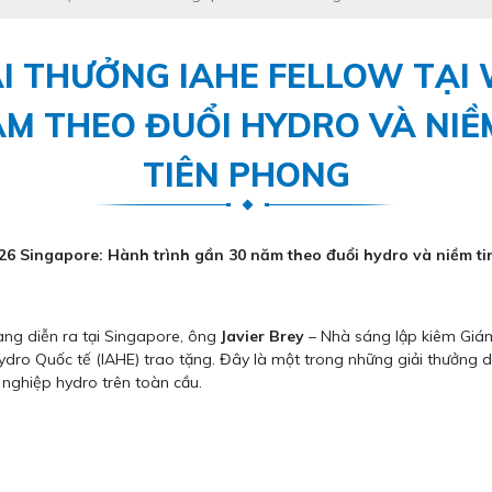
ẢI THƯỞNG IAHE FELLOW TẠI
M THEO ĐUỔI HYDRO VÀ NIỀM
TIÊN PHONG
6 Singapore: Hành trình gần 30 năm theo đuổi hydro và niềm tin
ng diễn ra tại Singapore, ông
Javier Brey
– Nhà sáng lập kiêm Giá
dro Quốc tế (IAHE) trao tặng. Đây là một trong những giải thưởng d
 nghiệp hydro trên toàn cầu.