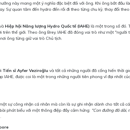
ải thưởng này mang một ý nghĩa đặc biệt đối với ông. Khi ông bắt đầu 
y. Sự quan tâm đến hydro đến rồi đi theo từng chu kỳ, thay đổi theo
 và
Hiệp hội Năng lượng Hydro Quốc tế (IAHE)
là một trong số đó. 
 trên thế giới. Theo ông Brey, IAHE đã đóng vai trò như một "người 
nơi ông từng giữ vai trò Chủ tịch.
ới
Tiến sĩ Ayfer Veziroğlu
và tất cả những người đã cống hiến thời g
ập IAHE, được coi là một trong những người tiên phong vĩ đại nhất củ
 một sự công nhận cá nhân mà còn là sự ghi nhận dành cho tất cả c
 bài phát biểu với một thông điệp đầy cảm hứng:
"Con đường đã dài, n
.
pore