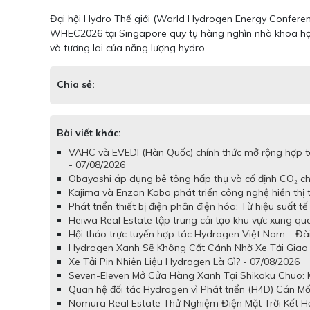
Đại hội Hydro Thế giới (World Hydrogen Energy Conferenc
WHEC2026 tại Singapore quy tụ hàng nghìn nhà khoa học, 
và tương lai của năng lượng hydro.
Chia sẻ:
Bài viết khác:
VAHC và EVEDI (Hàn Quốc) chính thức mở rộng hợp tá
- 07/08/2026
Obayashi áp dụng bê tông hấp thụ và cố định CO₂ cho
Kajima và Enzan Kobo phát triển công nghệ hiển thị
Phát triển thiết bị điện phân điện hóa: Từ hiệu suất 
Heiwa Real Estate tập trung cải tạo khu vực xung q
Hội thảo trực tuyến hợp tác Hydrogen Việt Nam – Đài
Hydrogen Xanh Sẽ Không Cất Cánh Nhờ Xe Tải Giao 
Xe Tải Pin Nhiên Liệu Hydrogen Là Gì? - 07/08/2026
Seven-Eleven Mở Cửa Hàng Xanh Tại Shikoku Chuo: Kế
Quan hệ đối tác Hydrogen vì Phát triển (H4D) Cán Mố
Nomura Real Estate Thử Nghiệm Điện Mặt Trời Kết H