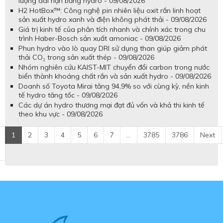
lượng dài hạn bằng hydro - 09/08/2026
H2 HotBox™: Công nghệ pin nhiên liệu oxit rắn linh hoạt
sản xuất hydro xanh và điện không phát thải - 09/08/2026
Giá trị kinh tế của phân tích nhanh và chính xác trong chu
trình Haber-Bosch sản xuất amoniac - 09/08/2026
Phun hydro vào lò quay DRI sử dụng than giúp giảm phát
thải CO₂ trong sản xuất thép - 09/08/2026
Nhóm nghiên cứu KAIST-MIT chuyển đổi carbon trong nước
biển thành khoáng chất rắn và sản xuất hydro - 09/08/2026
Doanh số Toyota Mirai tăng 94,9% so với cùng kỳ, nền kinh
tế hydro tăng tốc - 09/08/2026
Các dự án hydro thương mại đạt đủ vốn và khả thi kinh tế
theo khu vực - 09/08/2026
1
2
3
4
5
6
7
...
3785
3786
Next