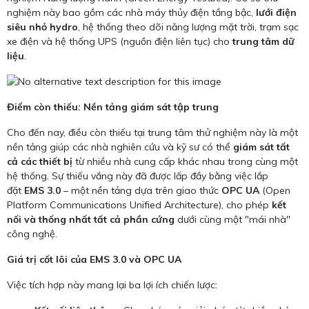
nghiệm này bao gồm các nhà máy thủy điện tầng bậc,
lưới điện
siêu nhỏ hydro
, hệ thống theo dõi năng lượng mặt trời, trạm sạc
xe điện và hệ thống UPS (nguồn điện liên tục) cho
trung tâm dữ
liệu
.
Điểm còn thiếu: Nền tảng giám sát tập trung
Cho đến nay, điều còn thiếu tại trung tâm thử nghiệm này là một
nền tảng giúp các nhà nghiên cứu và kỹ sư có thể
giám sát tất
cả các thiết bị
từ nhiều nhà cung cấp khác nhau trong cùng một
hệ thống. Sự thiếu vắng này đã được lấp đầy bằng việc lắp
đặt
EMS 3.0
– một nền tảng dựa trên giao thức
OPC UA
(Open
Platform Communications Unified Architecture), cho phép
kết
nối và thống nhất tất cả phần cứng
dưới cùng một "mái nhà"
công nghệ.
Giá trị cốt lõi của EMS 3.0 và OPC UA
Việc tích hợp này mang lại ba lợi ích chiến lược: