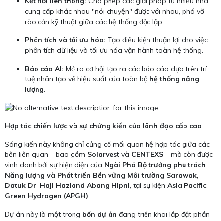
Kết nối liên thông:
Cho phép các giải pháp từ nhiều nhà
cung cấp khác nhau "nói chuyện" được với nhau, phá vỡ
rào cản kỹ thuật giữa các hệ thống độc lập.
Phân tích và tối ưu hóa:
Tạo điều kiện thuận lợi cho việc
phân tích dữ liệu và tối ưu hóa vận hành toàn hệ thống.
Báo cáo AI:
Mở ra cơ hội tạo ra các báo cáo dựa trên trí
tuệ nhân tạo về hiệu suất của toàn bộ
hệ thống năng
lượng
.
Hợp tác chiến lược và sự chứng kiến của lãnh đạo cấp cao
Sáng kiến này không chỉ củng cố mối quan hệ hợp tác giữa các
bên liên quan – bao gồm
Solarvest
và
CENTEXS
– mà còn được
vinh danh bởi sự hiện diện của
Ngài Phó Bộ trưởng phụ trách
Năng lượng và Phát triển Bền vững Môi trường Sarawak,
Datuk Dr. Haji Hazland Abang Hipni
, tại sự kiện
Asia Pacific
Green Hydrogen (APGH)
.
Dự án này là một trong
bốn dự án
đang triển khai lắp đặt phần