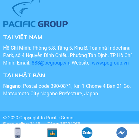
TẠI VIỆT NAM
Hồ Chí Minh
: Phòng 5.8, Tầng 5, Khu B, Tòa nhà Indochina
Park, số 4 Nguyễn Đình Chiểu, Phường Tân Định, TP Hồ Chí
Minh. Email:
888@pcgroup.vn
. Website:
www.pcgroup.vn
TẠI NHẬT BẢN
Nagano
: Postal code 390-0871, Kiri 1 Chome 4 Ban 21 Go,
Matsumoto City Nagano Prefecture, Japan
© 2020 Copyright to Pacific Group.
Đang online: 3148
Tổng: 38224068