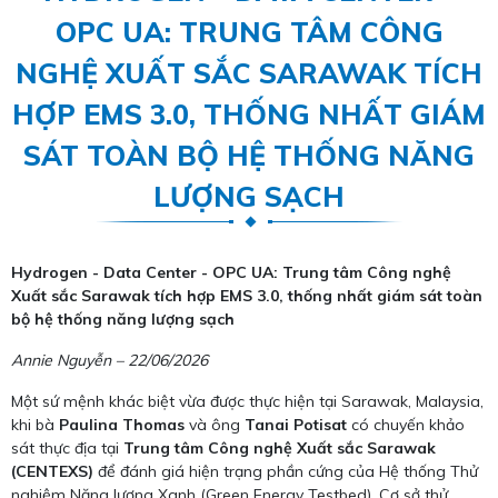
OPC UA: TRUNG TÂM CÔNG
NGHỆ XUẤT SẮC SARAWAK TÍCH
HỢP EMS 3.0, THỐNG NHẤT GIÁM
SÁT TOÀN BỘ HỆ THỐNG NĂNG
LƯỢNG SẠCH
Hydrogen - Data Center - OPC UA: Trung tâm Công nghệ
Xuất sắc Sarawak tích hợp EMS 3.0, thống nhất giám sát toàn
bộ hệ thống năng lượng sạch
Annie Nguyễn – 22/06/2026
Một sứ mệnh khác biệt vừa được thực hiện tại Sarawak, Malaysia,
khi bà
Paulina Thomas
và ông
Tanai Potisat
có chuyến khảo
sát thực địa tại
Trung tâm Công nghệ Xuất sắc Sarawak
(CENTEXS)
để đánh giá hiện trạng phần cứng của Hệ thống Thử
nghiệm Năng lượng Xanh (Green Energy Testbed). Cơ sở thử