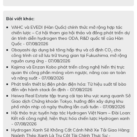
Bài viết khác:
VAHC và EVEDI (Hàn Quốc) chính thức mở rộng hợp tác
chiến lược – Cơ hội tham gia hội thảo và đồng phát triển dự
án trình diễn hydrogen theo ODA, R&D quốc tế của Hàn
Quốc - 07/08/2026
Obayashi áp dụng bê tông hấp thụ và cố định CO₂ cho
công trình cơ sở lưu trữ trung gian tại Fukushima, mở rộng
nguồn cung ứng - 07/08/2026
Kajima và Enzan Kobo phát triển công nghệ hiển thị trực
quan thi công phần móng vòm ngược, nâng cao an toàn
và năng suất - 07/08/2026
Phát triển thiết bị điện phân điện hóa: Từ hiệu suất tế bào
đến vận hành stack ổn định - 07/08/2026
Heiwa Real Estate tập trung cải tạo khu vực xung quanh Sở
Giao dịch Chứng khoán Tokyo, hướng đến xây dựng khu
phố nhộn nhịp cả ngày thường lẫn cuối tuần - 07/08/2026
Hội thảo trực tuyến hợp tác Hydrogen Việt Nam – Đài Loan:
Kết nối công nghệ, hiện thực hóa chiến lược Hydrogen xanh
- 07/08/2026
Hydrogen Xanh Sẽ Không Cất Cánh Nhờ Xe Tải Giao Hàng:
Ngành Thép Xanh Là Trụ Cột Tài Chính Thực Sự -