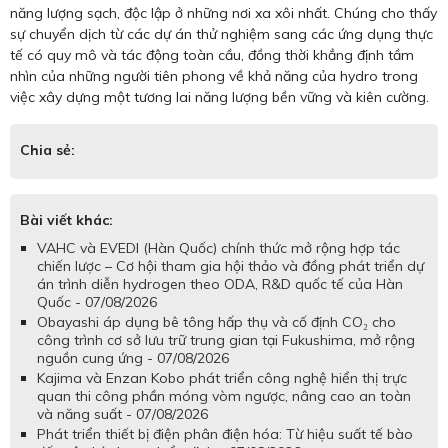
năng lượng sạch, độc lập ở những nơi xa xôi nhất. Chúng cho thấy
sự chuyển dịch từ các dự án thử nghiệm sang các ứng dụng thực
tế có quy mô và tác động toàn cầu, đồng thời khẳng định tầm
nhìn của những người tiên phong về khả năng của hydro trong
việc xây dựng một tương lai năng lượng bền vững và kiên cường.
Chia sẻ:
Bài viết khác:
VAHC và EVEDI (Hàn Quốc) chính thức mở rộng hợp tác
chiến lược – Cơ hội tham gia hội thảo và đồng phát triển dự
án trình diễn hydrogen theo ODA, R&D quốc tế của Hàn
Quốc - 07/08/2026
Obayashi áp dụng bê tông hấp thụ và cố định CO₂ cho
công trình cơ sở lưu trữ trung gian tại Fukushima, mở rộng
nguồn cung ứng - 07/08/2026
Kajima và Enzan Kobo phát triển công nghệ hiển thị trực
quan thi công phần móng vòm ngược, nâng cao an toàn
và năng suất - 07/08/2026
Phát triển thiết bị điện phân điện hóa: Từ hiệu suất tế bào