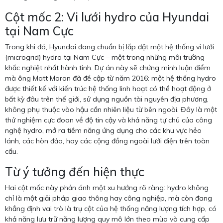
Cột mốc 2: Vi lưới hydro của Hyundai
tại Nam Cực
Trong khi đó, Hyundai đang chuẩn bị lắp đặt một hệ thống vi lưới
(microgrid) hydro tại Nam Cực – một trong những môi trường
khắc nghiệt nhất hành tinh. Dự án này sẽ chứng minh luận điểm
mà ông Matt Moran đã đề cập từ năm 2016: một hệ thống hydro
được thiết kế với kiến trúc hệ thống linh hoạt có thể hoạt động ở
bất kỳ đâu trên thế giới, sử dụng nguồn tài nguyên địa phương,
không phụ thuộc vào hậu cần nhiên liệu từ bên ngoài. Đây là một
thử nghiệm cực đoan về độ tin cậy và khả năng tự chủ của công
nghệ hydro, mở ra tiềm năng ứng dụng cho các khu vực hẻo
lánh, các hòn đảo, hay các cộng đồng ngoài lưới điện trên toàn
cầu.
Từ ý tưởng đến hiện thực
Hai cột mốc này phản ánh một xu hướng rõ ràng: hydro không
chỉ là một giải pháp giao thông hay công nghiệp, mà còn đang
khẳng định vai trò là trụ cột của hệ thống năng lượng tích hợp, có
khả năng lưu trữ năng lượng quy mô lớn theo mùa và cung cấp