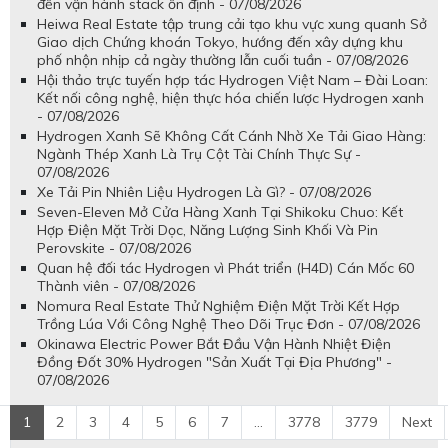
đến vận hành stack ổn định - 07/08/2026
Heiwa Real Estate tập trung cải tạo khu vực xung quanh Sở
Giao dịch Chứng khoán Tokyo, hướng đến xây dựng khu
phố nhộn nhịp cả ngày thường lẫn cuối tuần - 07/08/2026
Hội thảo trực tuyến hợp tác Hydrogen Việt Nam – Đài Loan:
Kết nối công nghệ, hiện thực hóa chiến lược Hydrogen xanh
- 07/08/2026
Hydrogen Xanh Sẽ Không Cất Cánh Nhờ Xe Tải Giao Hàng:
Ngành Thép Xanh Là Trụ Cột Tài Chính Thực Sự -
07/08/2026
Xe Tải Pin Nhiên Liệu Hydrogen Là Gì? - 07/08/2026
Seven-Eleven Mở Cửa Hàng Xanh Tại Shikoku Chuo: Kết
Hợp Điện Mặt Trời Dọc, Năng Lượng Sinh Khối Và Pin
Perovskite - 07/08/2026
Quan hệ đối tác Hydrogen vì Phát triển (H4D) Cán Mốc 60
Thành viên - 07/08/2026
Nomura Real Estate Thử Nghiệm Điện Mặt Trời Kết Hợp
Trồng Lúa Với Công Nghệ Theo Dõi Trục Đơn - 07/08/2026
Okinawa Electric Power Bắt Đầu Vận Hành Nhiệt Điện
Đồng Đốt 30% Hydrogen "Sản Xuất Tại Địa Phương" -
07/08/2026
1
2
3
4
5
6
7
...
3778
3779
Next