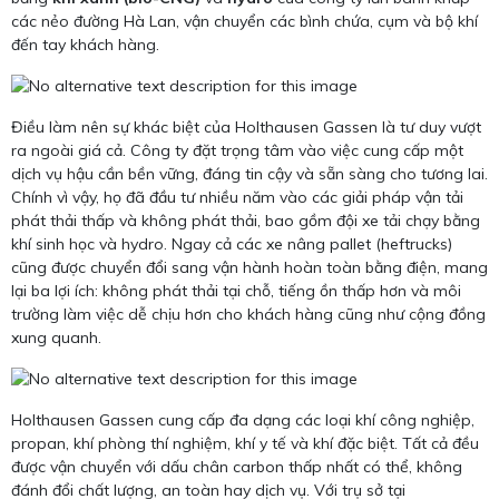
các nẻo đường Hà Lan, vận chuyển các bình chứa, cụm và bộ khí
đến tay khách hàng.
Điều làm nên sự khác biệt của Holthausen Gassen là tư duy vượt
ra ngoài giá cả. Công ty đặt trọng tâm vào việc cung cấp một
dịch vụ hậu cần bền vững, đáng tin cậy và sẵn sàng cho tương lai.
Chính vì vậy, họ đã đầu tư nhiều năm vào các giải pháp vận tải
phát thải thấp và không phát thải, bao gồm đội xe tải chạy bằng
khí sinh học và hydro. Ngay cả các xe nâng pallet (heftrucks)
cũng được chuyển đổi sang vận hành hoàn toàn bằng điện, mang
lại ba lợi ích: không phát thải tại chỗ, tiếng ồn thấp hơn và môi
trường làm việc dễ chịu hơn cho khách hàng cũng như cộng đồng
xung quanh.
Holthausen Gassen cung cấp đa dạng các loại khí công nghiệp,
propan, khí phòng thí nghiệm, khí y tế và khí đặc biệt. Tất cả đều
được vận chuyển với dấu chân carbon thấp nhất có thể, không
đánh đổi chất lượng, an toàn hay dịch vụ. Với trụ sở tại