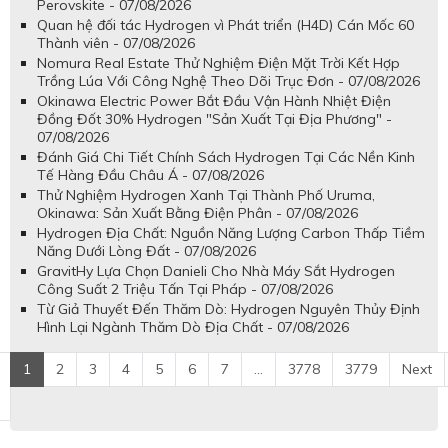
Perovskite - 07/08/2026
Quan hệ đối tác Hydrogen vì Phát triển (H4D) Cán Mốc 60
Thành viên - 07/08/2026
Nomura Real Estate Thử Nghiệm Điện Mặt Trời Kết Hợp
Trồng Lúa Với Công Nghệ Theo Dõi Trục Đơn - 07/08/2026
Okinawa Electric Power Bắt Đầu Vận Hành Nhiệt Điện
Đồng Đốt 30% Hydrogen "Sản Xuất Tại Địa Phương" -
07/08/2026
Đánh Giá Chi Tiết Chính Sách Hydrogen Tại Các Nền Kinh
Tế Hàng Đầu Châu Á - 07/08/2026
Thử Nghiệm Hydrogen Xanh Tại Thành Phố Uruma,
Okinawa: Sản Xuất Bằng Điện Phân - 07/08/2026
Hydrogen Địa Chất: Nguồn Năng Lượng Carbon Thấp Tiềm
Năng Dưới Lòng Đất - 07/08/2026
GravitHy Lựa Chọn Danieli Cho Nhà Máy Sắt Hydrogen
Công Suất 2 Triệu Tấn Tại Pháp - 07/08/2026
Từ Giả Thuyết Đến Thăm Dò: Hydrogen Nguyên Thủy Định
Hình Lại Ngành Thăm Dò Địa Chất - 07/08/2026
1
2
3
4
5
6
7
...
3778
3779
Next