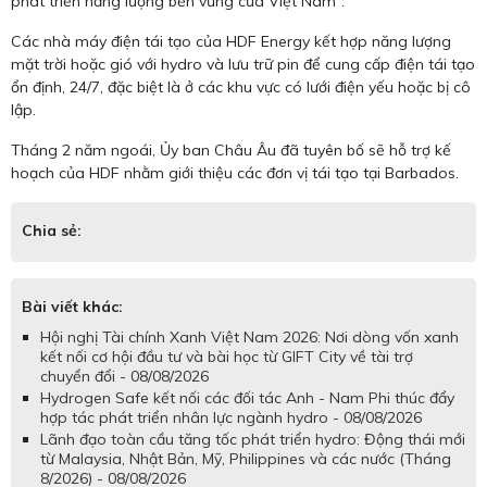
phát triển năng lượng bền vững của Việt Nam”.
Các nhà máy điện tái tạo của HDF Energy kết hợp năng lượng
mặt trời hoặc gió với hydro và lưu trữ pin để cung cấp điện tái tạo
ổn định, 24/7, đặc biệt là ở các khu vực có lưới điện yếu hoặc bị cô
lập.
Tháng 2 năm ngoái, Ủy ban Châu Âu đã tuyên bố sẽ hỗ trợ kế
hoạch của HDF nhằm giới thiệu các đơn vị tái tạo tại Barbados.
Chia sẻ:
Bài viết khác:
Hội nghị Tài chính Xanh Việt Nam 2026: Nơi dòng vốn xanh
kết nối cơ hội đầu tư và bài học từ GIFT City về tài trợ
chuyển đổi - 08/08/2026
Hydrogen Safe kết nối các đối tác Anh - Nam Phi thúc đẩy
hợp tác phát triển nhân lực ngành hydro - 08/08/2026
Lãnh đạo toàn cầu tăng tốc phát triển hydro: Động thái mới
từ Malaysia, Nhật Bản, Mỹ, Philippines và các nước (Tháng
8/2026) - 08/08/2026