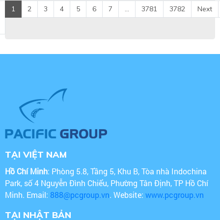
1
2
3
4
5
6
7
...
3781
3782
Next
TẠI VIỆT NAM
Hồ Chí Minh
: Phòng 5.8, Tầng 5, Khu B, Tòa nhà Indochina
Park, số 4 Nguyễn Đình Chiểu, Phường Tân Định, TP Hồ Chí
Minh. Email:
888@pcgroup.vn
. Website:
www.pcgroup.vn
TẠI NHẬT BẢN