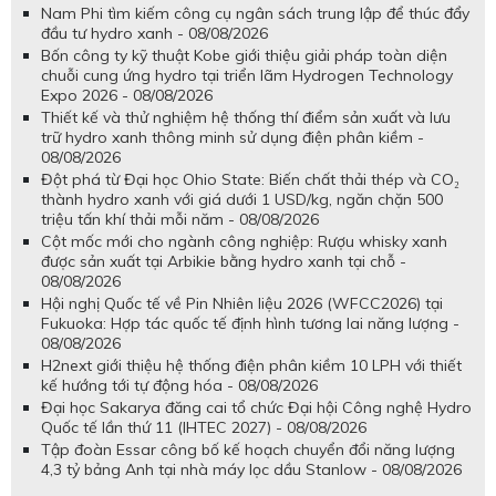
Nam Phi tìm kiếm công cụ ngân sách trung lập để thúc đẩy
đầu tư hydro xanh - 08/08/2026
Bốn công ty kỹ thuật Kobe giới thiệu giải pháp toàn diện
chuỗi cung ứng hydro tại triển lãm Hydrogen Technology
Expo 2026 - 08/08/2026
Thiết kế và thử nghiệm hệ thống thí điểm sản xuất và lưu
trữ hydro xanh thông minh sử dụng điện phân kiềm -
08/08/2026
Đột phá từ Đại học Ohio State: Biến chất thải thép và CO₂
thành hydro xanh với giá dưới 1 USD/kg, ngăn chặn 500
triệu tấn khí thải mỗi năm - 08/08/2026
Cột mốc mới cho ngành công nghiệp: Rượu whisky xanh
được sản xuất tại Arbikie bằng hydro xanh tại chỗ -
08/08/2026
Hội nghị Quốc tế về Pin Nhiên liệu 2026 (WFCC2026) tại
Fukuoka: Hợp tác quốc tế định hình tương lai năng lượng -
08/08/2026
H2next giới thiệu hệ thống điện phân kiềm 10 LPH với thiết
kế hướng tới tự động hóa - 08/08/2026
Đại học Sakarya đăng cai tổ chức Đại hội Công nghệ Hydro
Quốc tế lần thứ 11 (IHTEC 2027) - 08/08/2026
Tập đoàn Essar công bố kế hoạch chuyển đổi năng lượng
4,3 tỷ bảng Anh tại nhà máy lọc dầu Stanlow - 08/08/2026