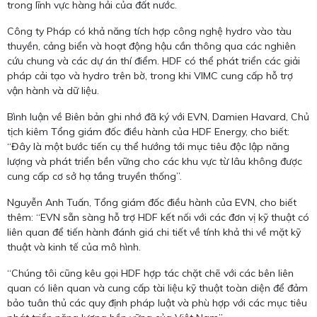
trong lĩnh vực hàng hải của đất nước.
Công ty Pháp có khả năng tích hợp công nghệ hydro vào tàu
thuyền, cảng biển và hoạt động hậu cần thông qua các nghiên
cứu chung và các dự án thí điểm. HDF có thể phát triển các giải
pháp cải tạo và hydro trên bờ, trong khi VIMC cung cấp hỗ trợ
vận hành và dữ liệu.
Bình luận về Biên bản ghi nhớ đã ký với EVN, Damien Havard, Chủ
tịch kiêm Tổng giám đốc điều hành của HDF Energy, cho biết:
“Đây là một bước tiến cụ thể hướng tới mục tiêu độc lập năng
lượng và phát triển bền vững cho các khu vực từ lâu không được
cung cấp cơ sở hạ tầng truyền thống”.
Nguyễn Anh Tuấn, Tổng giám đốc điều hành của EVN, cho biết
thêm: “EVN sẵn sàng hỗ trợ HDF kết nối với các đơn vị kỹ thuật có
liên quan để tiến hành đánh giá chi tiết về tính khả thi về mặt kỹ
thuật và kinh tế của mô hình.
“Chúng tôi cũng kêu gọi HDF hợp tác chặt chẽ với các bên liên
quan có liên quan và cung cấp tài liệu kỹ thuật toàn diện để đảm
bảo tuân thủ các quy định pháp luật và phù hợp với các mục tiêu