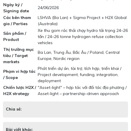
Ngày ký /
24/06/2026
Signing date
Các bên tham
LSHVA (Ba Lan) + Sigma Project + H2X Global
gia / Parties
(Australia)
Xe thu gom rác thải chạy hydro tải trọng 24–26
Sản phẩm /
tấn / 24–26 tonne hydrogen refuse collection
Product
vehicles
Thị trường mục
Ba Lan, Trung Âu, Bắc Âu / Poland, Central
tiêu / Target
Europe, Nordic region
markets
Phát triển dự án, tài trợ, tích hợp, triển khai /
Phạm vi hợp tác
Project development, funding, integration,
/ Scope
deployment
Chiến lược H2X /
"Asset-light" – hợp tác với đối tác địa phương /
H2X strategy
Asset-light – partnership-driven approach
Chia sẻ:
Bài viết khác: