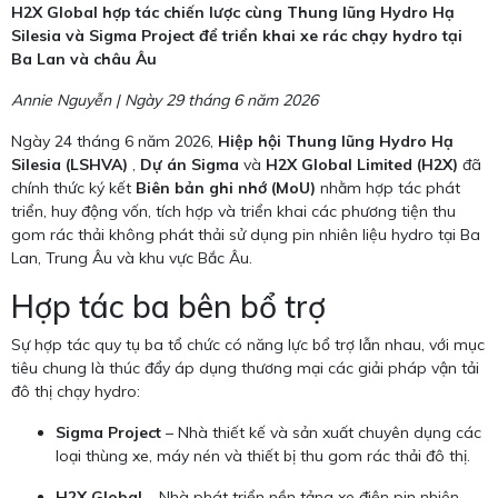
H2X Global hợp tác chiến lược cùng Thung lũng Hydro Hạ
Silesia và Sigma Project để triển khai xe rác chạy hydro tại
Ba Lan và châu Âu
Annie Nguyễn | Ngày 29 tháng 6 năm 2026
Ngày 24 tháng 6 năm 2026,
Hiệp hội Thung lũng Hydro Hạ
Silesia (LSHVA)
,
Dự án Sigma
và
H2X Global Limited (H2X)
đã
chính thức ký kết
Biên bản ghi nhớ (MoU)
nhằm hợp tác phát
triển, huy động vốn, tích hợp và triển khai các phương tiện thu
gom rác thải không phát thải sử dụng pin nhiên liệu hydro tại Ba
Lan, Trung Âu và khu vực Bắc Âu.
Hợp tác ba bên bổ trợ
Sự hợp tác quy tụ ba tổ chức có năng lực bổ trợ lẫn nhau, với mục
tiêu chung là thúc đẩy áp dụng thương mại các giải pháp vận tải
đô thị chạy hydro:
Sigma Project
– Nhà thiết kế và sản xuất chuyên dụng các
loại thùng xe, máy nén và thiết bị thu gom rác thải đô thị.
H2X Global
– Nhà phát triển nền tảng xe điện pin nhiên