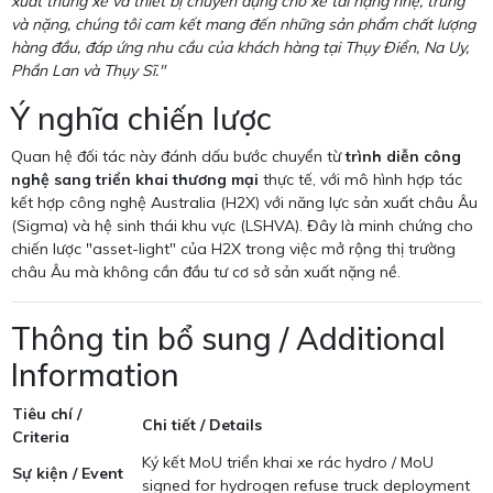
xuất thùng xe và thiết bị chuyên dụng cho xe tải hạng nhẹ, trung
và nặng, chúng tôi cam kết mang đến những sản phẩm chất lượng
hàng đầu, đáp ứng nhu cầu của khách hàng tại Thụy Điển, Na Uy,
Phần Lan và Thụy Sĩ."
Ý nghĩa chiến lược
Quan hệ đối tác này đánh dấu bước chuyển từ
trình diễn công
nghệ sang triển khai thương mại
thực tế, với mô hình hợp tác
kết hợp công nghệ Australia (H2X) với năng lực sản xuất châu Âu
(Sigma) và hệ sinh thái khu vực (LSHVA). Đây là minh chứng cho
chiến lược "asset-light" của H2X trong việc mở rộng thị trường
châu Âu mà không cần đầu tư cơ sở sản xuất nặng nề.
Thông tin bổ sung / Additional
Information
Tiêu chí /
Chi tiết / Details
Criteria
Ký kết MoU triển khai xe rác hydro / MoU
Sự kiện / Event
signed for hydrogen refuse truck deployment