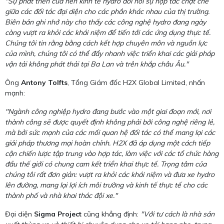
"Sự phát triển của nền kinh tế hydro đòi hỏi sự hợp tác chặt chẽ
giữa các đối tác đại diện cho các phần khác nhau của thị trường.
Biên bản ghi nhớ này cho thấy các công nghệ hydro đang ngày
càng vượt ra khỏi các khái niệm để tiến tới các ứng dụng thực tế.
Chúng tôi tin rằng bằng cách kết hợp chuyên môn và nguồn lực
của mình, chúng tôi có thể đẩy nhanh việc triển khai các giải pháp
vận tải không phát thải tại Ba Lan và trên khắp châu Âu."
Ông
Antony Tolfts
, Tổng Giám đốc H2X Global Limited, nhấn
mạnh:
"Ngành công nghiệp hydro đang bước vào một giai đoạn mới, nơi
thành công sẽ được quyết định không phải bởi công nghệ riêng lẻ,
mà bởi sức mạnh của các mối quan hệ đối tác có thể mang lại các
giải pháp thương mại hoàn chỉnh. H2X đã áp dụng một cách tiếp
cận chiến lược tập trung vào hợp tác, làm việc với các tổ chức hàng
đầu thế giới có chung cam kết triển khai thực tế. Trọng tâm của
chúng tôi rất đơn giản: vượt ra khỏi các khái niệm và đưa xe hydro
lên đường, mang lại lợi ích môi trường và kinh tế thực tế cho các
thành phố và nhà khai thác đội xe."
Đại diện
Sigma Project
cũng khẳng định:
"Với tư cách là nhà sản