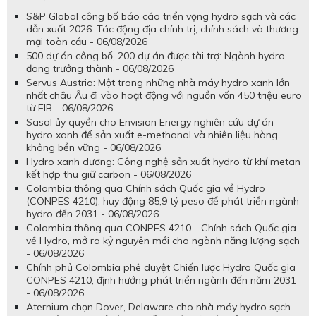
S&P Global công bố báo cáo triển vọng hydro sạch và các
dẫn xuất 2026: Tác động địa chính trị, chính sách và thương
mại toàn cầu - 06/08/2026
500 dự án công bố, 200 dự án được tài trợ: Ngành hydro
đang trưởng thành - 06/08/2026
Servus Austria: Một trong những nhà máy hydro xanh lớn
nhất châu Âu đi vào hoạt động với nguồn vốn 450 triệu euro
từ EIB - 06/08/2026
Sasol ủy quyền cho Envision Energy nghiên cứu dự án
hydro xanh để sản xuất e-methanol và nhiên liệu hàng
không bền vững - 06/08/2026
Hydro xanh dương: Công nghệ sản xuất hydro từ khí metan
kết hợp thu giữ carbon - 06/08/2026
Colombia thông qua Chính sách Quốc gia về Hydro
(CONPES 4210), huy động 85,9 tỷ peso để phát triển ngành
hydro đến 2031 - 06/08/2026
Colombia thông qua CONPES 4210 - Chính sách Quốc gia
về Hydro, mở ra kỷ nguyên mới cho ngành năng lượng sạch
- 06/08/2026
Chính phủ Colombia phê duyệt Chiến lược Hydro Quốc gia
CONPES 4210, định hướng phát triển ngành đến năm 2031
- 06/08/2026
Aternium chọn Dover, Delaware cho nhà máy hydro sạch