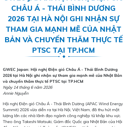
CHÂU Á - THÁI BÌNH DƯƠNG
2026 TẠI HÀ NỘI GHI NHẬN SỰ
THAM GIA MẠNH MẼ CỦA NHẬT
BẢN VÀ CHUYẾN THĂM THỰC TẾ
PTSC TẠI TP.HCM
GWEC Japan: Hội nghị Điện gió Châu Á - Thái Bình Dương
2026 tại Hà Nội ghi nhận sự tham gia mạnh mẽ của Nhật Bản
và chuyến thăm thực tế PTSC tại TP.HCM
Ngày 14 tháng 6 năm 2026
Annie Nguyễn
Hội nghị Điện gió Châu Á - Thái Bình Dương (APAC Wind Energy
Summit) 2026 vừa diễn ra tại Hà Nội, Việt Nam, đã thu hút một
lượng lớn các nhà lãnh đạo ngành công nghiệp từ khắp khu vực.
Theo ông Takeshi Matsuki, Giám đốc Quốc gia Nhật Bản của Hội