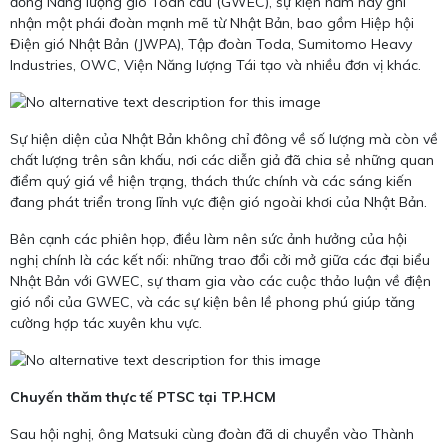
đồng Năng lượng gió Toàn cầu (GWEC), sự kiện năm nay ghi
nhận một phái đoàn mạnh mẽ từ Nhật Bản, bao gồm Hiệp hội
Điện gió Nhật Bản (JWPA), Tập đoàn Toda, Sumitomo Heavy
Industries, OWC, Viện Năng lượng Tái tạo và nhiều đơn vị khác.
Sự hiện diện của Nhật Bản không chỉ đông về số lượng mà còn về
chất lượng trên sân khấu, nơi các diễn giả đã chia sẻ những quan
điểm quý giá về hiện trạng, thách thức chính và các sáng kiến
đang phát triển trong lĩnh vực điện gió ngoài khơi của Nhật Bản.
Bên cạnh các phiên họp, điều làm nên sức ảnh hưởng của hội
nghị chính là các kết nối: những trao đổi cởi mở giữa các đại biểu
Nhật Bản với GWEC, sự tham gia vào các cuộc thảo luận về điện
gió nổi của GWEC, và các sự kiện bên lề phong phú giúp tăng
cường hợp tác xuyên khu vực.
Chuyến thăm thực tế PTSC tại TP.HCM
Sau hội nghị, ông Matsuki cùng đoàn đã di chuyển vào Thành