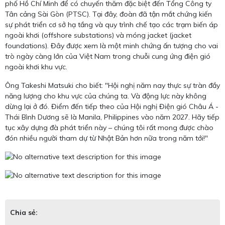
phố Hồ Chí Minh để có chuyến thăm đặc biệt đến Tổng Công ty
Tân cảng Sài Gòn (PTSC). Tại đây, đoàn đã tận mắt chứng kiến
sự phát triển cơ sở hạ tầng và quy trình chế tạo các trạm biến áp
ngoài khơi (offshore substations) và móng jacket (jacket
foundations). Đây được xem là một minh chứng ấn tượng cho vai
trò ngày càng lớn của Việt Nam trong chuỗi cung ứng điện gió
ngoài khơi khu vực.
Ông Takeshi Matsuki cho biết: "Hội nghị năm nay thực sự tràn đầy
năng lượng cho khu vực của chúng ta. Và động lực này không
dừng lại ở đó. Điểm đến tiếp theo của Hội nghị Điện gió Châu Á -
Thái Bình Dương sẽ là Manila, Philippines vào năm 2027. Hãy tiếp
tục xây dựng đà phát triển này – chúng tôi rất mong được chào
đón nhiều người tham dự từ Nhật Bản hơn nữa trong năm tới!"
Chia sẻ: