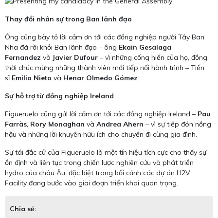
Thay đổi nhân sự trong Ban lãnh đạo
Ông cũng bày tỏ lời cảm ơn tới các đồng nghiệp người Tây Ban
Nha đã rời khỏi Ban lãnh đạo – ông
Ekain Gesalaga
Fernandez
và
Javier Dufour
– vì những cống hiến của họ, đồng
thời chúc mừng những thành viên mới tiếp nối hành trình – Tiến
sĩ
Emilio Nieto
và
Henar Olmedo Gómez
.
Sự hỗ trợ từ đồng nghiệp Ireland
Figueruelo cũng gửi lời cảm ơn tới các đồng nghiệp Ireland –
Pau
Farràs
,
Rory Monaghan
và
Andrea Ahern
– vì sự tiếp đón nồng
hậu và những lời khuyên hữu ích cho chuyến đi cùng gia đình.
Sự tái đắc cử của Figueruelo là một tín hiệu tích cực cho thấy sự
ổn định và liên tục trong chiến lược nghiên cứu và phát triển
hydro của châu Âu, đặc biệt trong bối cảnh các dự án H2V
Facility đang bước vào giai đoạn triển khai quan trọng.
Chia sẻ: