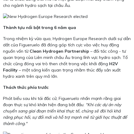
cho ngành hydro sạch tại châu Âu.
Thành tựu nổi bật trong 6 năm qua
Trong nhiệm kỳ vừa qua, Hydrogen Europe Research dưới sự dẫn
dắt của Figueruelo đã đóng góp tích cực vào việc huy động
nguồn vốn từ
Clean Hydrogen Partnership
– đối tác công - tư
quan trọng của Liên minh châu Âu trong lĩnh vực hydro sạch. Tổ
chức cũng đóng vai trò then chốt trong việc khởi động
H2V
Facility
– một sáng kiến quan trọng nhằm thúc đẩy sản xuất
hydro xanh trên quy mô lớn.
Thách thức phía trước
Phát biểu sau khi tái đắc cử, Figueruelo nhấn mạnh rằng giai
đoạn thực sự khó khăn hiện đang bắt đầu:
"Khi các dự án này
chuyển sang giai đoạn triển khai thực tế, chúng sẽ đòi hỏi khả
năng phục hồi, sự đổi mới và hỗ trợ mạnh mẽ từ giới học thuật để
thành công."