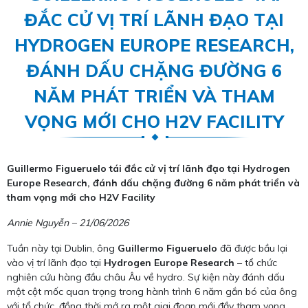
ĐẮC CỬ VỊ TRÍ LÃNH ĐẠO TẠI
HYDROGEN EUROPE RESEARCH,
ĐÁNH DẤU CHẶNG ĐƯỜNG 6
NĂM PHÁT TRIỂN VÀ THAM
VỌNG MỚI CHO H2V FACILITY
Guillermo Figueruelo tái đắc cử vị trí lãnh đạo tại Hydrogen
Europe Research, đánh dấu chặng đường 6 năm phát triển và
tham vọng mới cho H2V Facility
Annie Nguyễn – 21/06/2026
Tuần này tại Dublin, ông
Guillermo Figueruelo
đã được bầu lại
vào vị trí lãnh đạo tại
Hydrogen Europe Research
– tổ chức
nghiên cứu hàng đầu châu Âu về hydro. Sự kiện này đánh dấu
một cột mốc quan trọng trong hành trình 6 năm gắn bó của ông
với tổ chức, đồng thời mở ra một giai đoạn mới đầy tham vọng