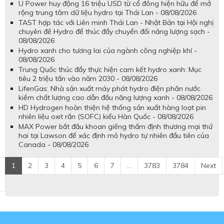
U Power huy động 16 triệu USD từ cổ đông hiện hữu để mở
rộng trung tâm dữ liệu hydro tại Thái Lan - 08/08/2026
TAST hợp tác với Liên minh Thái Lan - Nhật Bản tại Hội nghị
chuyên đề Hydro để thúc đẩy chuyển đổi năng lượng sạch -
08/08/2026
Hydro xanh cho tương lai của ngành công nghiệp khí -
08/08/2026
Trung Quốc thúc đẩy thực hiện cam kết hydro xanh: Mục
tiêu 2 triệu tấn vào năm 2030 - 08/08/2026
LifenGas: Nhà sản xuất máy phát hydro điện phân nước
kiềm chất lượng cao dẫn đầu năng lượng xanh - 08/08/2026
HD Hydrogen hoàn thiện hệ thống sản xuất hàng loạt pin
nhiên liệu oxit rắn (SOFC) kiểu Hàn Quốc - 08/08/2026
MAX Power bắt đầu khoan giếng thẩm định thương mại thứ
hai tại Lawson để xác định mỏ hydro tự nhiên đầu tiên của
Canada - 08/08/2026
1
2
3
4
5
6
7
...
3783
3784
Next