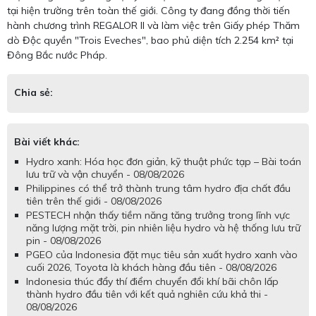
tại hiện trường trên toàn thế giới. Công ty đang đồng thời tiến
hành chương trình REGALOR II và làm việc trên Giấy phép Thăm
dò Độc quyền "Trois Eveches", bao phủ diện tích 2.254 km² tại
Đông Bắc nước Pháp.
Chia sẻ:
Bài viết khác:
Hydro xanh: Hóa học đơn giản, kỹ thuật phức tạp – Bài toán
lưu trữ và vận chuyển - 08/08/2026
Philippines có thể trở thành trung tâm hydro địa chất đầu
tiên trên thế giới - 08/08/2026
PESTECH nhận thấy tiềm năng tăng trưởng trong lĩnh vực
năng lượng mặt trời, pin nhiên liệu hydro và hệ thống lưu trữ
pin - 08/08/2026
PGEO của Indonesia đặt mục tiêu sản xuất hydro xanh vào
cuối 2026, Toyota là khách hàng đầu tiên - 08/08/2026
Indonesia thúc đẩy thí điểm chuyển đổi khí bãi chôn lấp
thành hydro đầu tiên với kết quả nghiên cứu khả thi -
08/08/2026