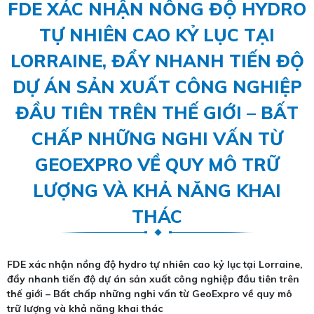
FDE XÁC NHẬN NỒNG ĐỘ HYDRO
TỰ NHIÊN CAO KỶ LỤC TẠI
LORRAINE, ĐẨY NHANH TIẾN ĐỘ
DỰ ÁN SẢN XUẤT CÔNG NGHIỆP
ĐẦU TIÊN TRÊN THẾ GIỚI – BẤT
CHẤP NHỮNG NGHI VẤN TỪ
GEOEXPRO VỀ QUY MÔ TRỮ
LƯỢNG VÀ KHẢ NĂNG KHAI
THÁC
FDE xác nhận nồng độ hydro tự nhiên cao kỷ lục tại Lorraine,
đẩy nhanh tiến độ dự án sản xuất công nghiệp đầu tiên trên
thế giới – Bất chấp những nghi vấn từ GeoExpro về quy mô
trữ lượng và khả năng khai thác