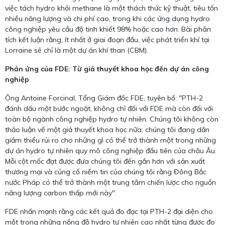
việc tách hydro khỏi methane là một thách thức kỹ thuật, tiêu tốn
nhiều năng lượng và chi phí cao, trong khi các ứng dụng hydro
công nghiệp yêu cầu độ tinh khiết 98% hoặc cao hơn. Bài phân
tích kết luận rằng, ít nhất ở giai đoạn đầu, việc phát triển khí tại
Lorraine sẽ chỉ là một dự án khí than (CBM).
Phản ứng của FDE: Từ giả thuyết khoa học đến dự án công
nghiệp
Ông Antoine Forcinal, Tổng Giám đốc FDE, tuyên bố: "PTH-2
đánh dấu một bước ngoặt, không chỉ đối với FDE mà còn đối với
toàn bộ ngành công nghiệp hydro tự nhiên. Chúng tôi không còn
thảo luận về một giả thuyết khoa học nữa; chúng tôi đang dần
giảm thiểu rủi ro cho những gì có thể trở thành một trong những
dự án hydro tự nhiên quy mô công nghiệp đầu tiên của châu Âu.
Mỗi cột mốc đạt được đưa chúng tôi đến gần hơn với sản xuất
thương mại và củng cố niềm tin của chúng tôi rằng Đông Bắc
nước Pháp có thể trở thành một trung tâm chiến lược cho nguồn
năng lượng carbon thấp mới này".
FDE nhấn mạnh rằng các kết quả đo đạc tại PTH-2 đại diện cho
một trong những nồng độ hydro tự nhiên cao nhất từng được đo