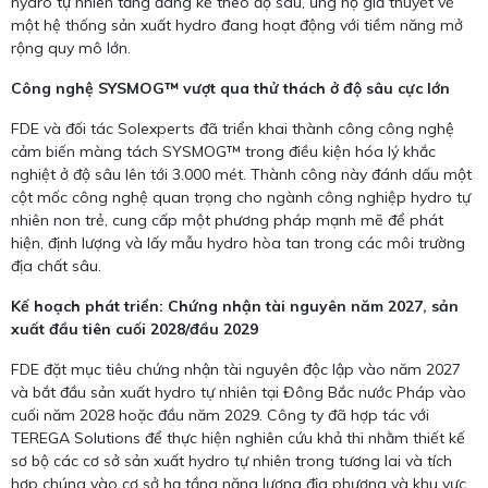
hydro tự nhiên tăng đáng kể theo độ sâu, ủng hộ giả thuyết về
một hệ thống sản xuất hydro đang hoạt động với tiềm năng mở
rộng quy mô lớn.
Công nghệ SYSMOG™ vượt qua thử thách ở độ sâu cực lớn
FDE và đối tác Solexperts đã triển khai thành công công nghệ
cảm biến màng tách SYSMOG™ trong điều kiện hóa lý khắc
nghiệt ở độ sâu lên tới 3.000 mét. Thành công này đánh dấu một
cột mốc công nghệ quan trọng cho ngành công nghiệp hydro tự
nhiên non trẻ, cung cấp một phương pháp mạnh mẽ để phát
hiện, định lượng và lấy mẫu hydro hòa tan trong các môi trường
địa chất sâu.
Kế hoạch phát triển: Chứng nhận tài nguyên năm 2027, sản
xuất đầu tiên cuối 2028/đầu 2029
FDE đặt mục tiêu chứng nhận tài nguyên độc lập vào năm 2027
và bắt đầu sản xuất hydro tự nhiên tại Đông Bắc nước Pháp vào
cuối năm 2028 hoặc đầu năm 2029. Công ty đã hợp tác với
TEREGA Solutions để thực hiện nghiên cứu khả thi nhằm thiết kế
sơ bộ các cơ sở sản xuất hydro tự nhiên trong tương lai và tích
hợp chúng vào cơ sở hạ tầng năng lượng địa phương và khu vực.