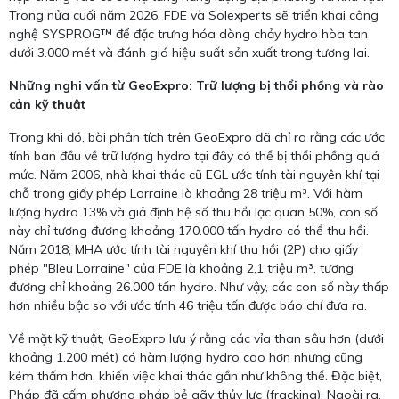
Trong nửa cuối năm 2026, FDE và Solexperts sẽ triển khai công
nghệ SYSPROG™ để đặc trưng hóa dòng chảy hydro hòa tan
dưới 3.000 mét và đánh giá hiệu suất sản xuất trong tương lai.
Những nghi vấn từ GeoExpro: Trữ lượng bị thổi phồng và rào
cản kỹ thuật
Trong khi đó, bài phân tích trên GeoExpro đã chỉ ra rằng các ước
tính ban đầu về trữ lượng hydro tại đây có thể bị thổi phồng quá
mức. Năm 2006, nhà khai thác cũ EGL ước tính tài nguyên khí tại
chỗ trong giấy phép Lorraine là khoảng 28 triệu m³. Với hàm
lượng hydro 13% và giả định hệ số thu hồi lạc quan 50%, con số
này chỉ tương đương khoảng 170.000 tấn hydro có thể thu hồi.
Năm 2018, MHA ước tính tài nguyên khí thu hồi (2P) cho giấy
phép "Bleu Lorraine" của FDE là khoảng 2,1 triệu m³, tương
đương chỉ khoảng 26.000 tấn hydro. Như vậy, các con số này thấp
hơn nhiều bậc so với ước tính 46 triệu tấn được báo chí đưa ra.
Về mặt kỹ thuật, GeoExpro lưu ý rằng các vỉa than sâu hơn (dưới
khoảng 1.200 mét) có hàm lượng hydro cao hơn nhưng cũng
kém thấm hơn, khiến việc khai thác gần như không thể. Đặc biệt,
Pháp đã cấm phương pháp bẻ gãy thủy lực (fracking). Ngoài ra,