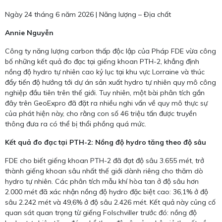
Ngày 24 tháng 6 năm 2026 | Năng lượng – Địa chất
Annie Nguyễn
Công ty năng lượng carbon thấp độc lập của Pháp FDE vừa công
bố những kết quả đo đạc tại giếng khoan PTH-2, khẳng định
nồng độ hydro tự nhiên cao kỷ lục tại khu vực Lorraine và thúc
đẩy tiến độ hướng tới dự án sản xuất hydro tự nhiên quy mô công
nghiệp đầu tiên trên thế giới. Tuy nhiên, một bài phân tích gần
đây trên GeoExpro đã đặt ra nhiều nghi vấn về quy mô thực sự
của phát hiện này, cho rằng con số 46 triệu tấn được truyền
thông đưa ra có thể bị thổi phồng quá mức.
Kết quả đo đạc tại PTH-2: Nồng độ hydro tăng theo độ sâu
FDE cho biết giếng khoan PTH-2 đã đạt độ sâu 3.655 mét, trở
thành giếng khoan sâu nhất thế giới dành riêng cho thăm dò
hydro tự nhiên. Các phân tích mẫu khí hòa tan ở độ sâu hơn
2.000 mét đã xác nhận nồng độ hydro đặc biệt cao: 36,1% ở độ
sâu 2.242 mét và 49,6% ở độ sâu 2.426 mét. Kết quả này củng cố
quan sát quan trọng từ giếng Folschviller trước đó: nồng độ