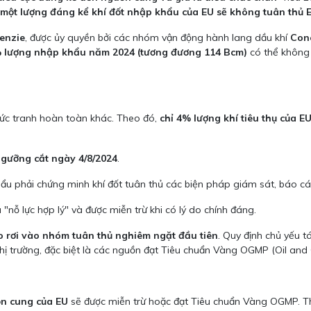
một lượng đáng kể khí đốt nhập khẩu của EU sẽ không tuân thủ 
enzie
, được ủy quyền bởi các nhóm vận động hành lang dầu khí
Con
 lượng nhập khẩu năm 2024 (tương đương 114 Bcm)
có thể không
bức tranh hoàn toàn khác. Theo đó,
chỉ 4% lượng khí tiêu thụ của 
gưỡng cắt ngày 4/8/2024
.
u phải chứng minh khí đốt tuân thủ các biện pháp giám sát, báo cá
 "nỗ lực hợp lý" và được miễn trừ khi có lý do chính đáng.
o rơi vào nhóm tuân thủ nghiêm ngặt đầu tiên
. Quy định chủ yếu 
thị trường, đặc biệt là các nguồn đạt Tiêu chuẩn Vàng OGMP (Oil and
n cung của EU
sẽ được miễn trừ hoặc đạt Tiêu chuẩn Vàng OGMP.