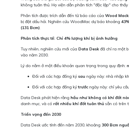
không tuân thủ. Họ viện dẫn phân tích "độc lập" cho thấy
Phân tích được trích dẫn đến từ báo cáo của
Wood Mack
bị đặt dấu hỏi. Nghiên cứu WoodMac dự báo khoảng
43%
(131 Bcm)
.
Phân tích thực tế: Chỉ 4% lượng khí bị ảnh hưởng
Tuy nhiên, nghiên cứu mới của
Data Desk
đã chỉ ra một 
vào năm 2030.
Lý do nằm ở một điều khoản quan trọng trong quy định:
n
Đối với các hợp đồng ký
sau
ngày này: nhà nhập khẩ
Đối với các hợp đồng ký
trước
ngày này: chỉ yêu cầu
Data Desk phát hiện rằng
hầu như không có khí đốt nà
danh mục, và có
rất nhiều khí đốt tuân thủ
sẵn có trên 
Triển vọng đến 2030
Data Desk ước tính đến năm 2030, khoảng
300 Bcm nguồ