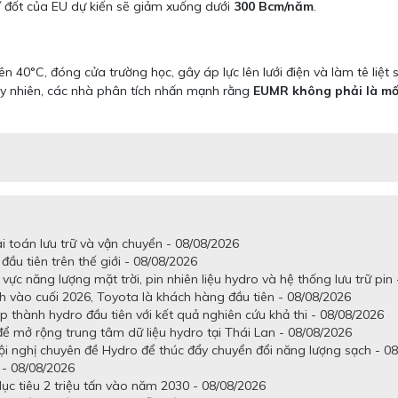
í đốt của EU dự kiến sẽ giảm xuống dưới
300 Bcm/năm
.
 40°C, đóng cửa trường học, gây áp lực lên lưới điện và làm tê liệt 
uy nhiên, các nhà phân tích nhấn mạnh rằng
EUMR không phải là mối
i toán lưu trữ và vận chuyển - 08/08/2026
đầu tiên trên thế giới - 08/08/2026
ực năng lượng mặt trời, pin nhiên liệu hydro và hệ thống lưu trữ pin
 vào cuối 2026, Toyota là khách hàng đầu tiên - 08/08/2026
ấp thành hydro đầu tiên với kết quả nghiên cứu khả thi - 08/08/2026
ể mở rộng trung tâm dữ liệu hydro tại Thái Lan - 08/08/2026
Hội nghị chuyên đề Hydro để thúc đẩy chuyển đổi năng lượng sạch - 0
 - 08/08/2026
ục tiêu 2 triệu tấn vào năm 2030 - 08/08/2026