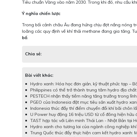
Tiêu chuẩn Vàng vào năm 2030. Trong khi đó, nhu cầu kh
Ý nghĩa chiến lược
Trong bối cảnh châu Âu đang hứng chịu đợt nắng nóng trên
loãng các quy định về khí thải methane đang gia tăng. T
bố
.
Chia sẻ:
Bài viết khác:
Hydro xanh: Hóa học đơn giản, kỹ thuật phức tạp – Bà
Philippines có thể trở thành trung tâm hydro địa chất 
PESTECH nhận thấy tiềm năng tăng trưởng trong lĩnh v
PGEO của Indonesia đặt mục tiêu sản xuất hydro xanh
Indonesia thúc đẩy thí điểm chuyển đổi khí bãi chôn l
U Power huy động 16 triệu USD từ cổ đông hiện hữu đ
TAST hợp tác với Liên minh Thái Lan - Nhật Bản tại 
Hydro xanh cho tương lai của ngành công nghiệp khí
Trung Quốc thúc đẩy thực hiện cam kết hydro xanh: M