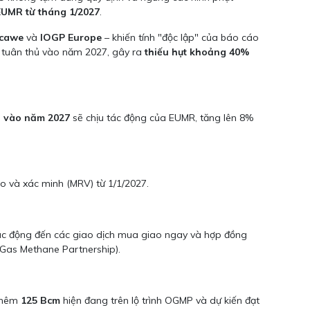
EUMR từ tháng 1/2027
.
cawe
và
IOGP Europe
– khiến tính "độc lập" của báo cáo
 tuân thủ vào năm 2027, gây ra
thiếu hụt khoảng 40%
EU vào năm 2027
sẽ chịu tác động của EUMR, tăng lên 8%
o và xác minh (MRV) từ 1/1/2027.
tác động đến các giao dịch mua giao ngay và hợp đồng
 Gas Methane Partnership).
 Thêm
125 Bcm
hiện đang trên lộ trình OGMP và dự kiến đạt