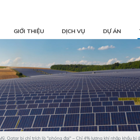
GIỚI THIỆU
DỊCH VỤ
DỰ ÁN
ỹ, Qatar bị chỉ trích là "phóng đại" – Chỉ 4% lượng khí nhập khẩu bị