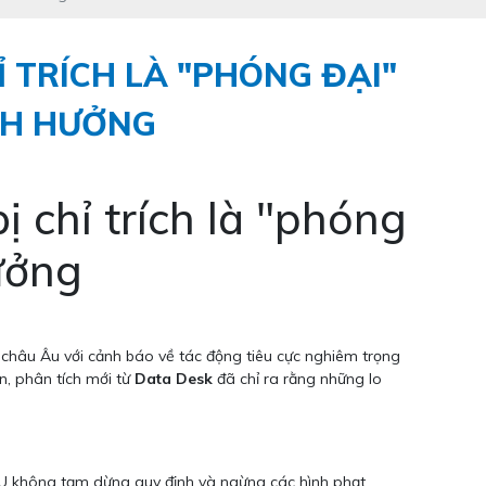
Ỉ TRÍCH LÀ "PHÓNG ĐẠI"
ẢNH HƯỞNG
ị chỉ trích là "phóng
ưởng
châu Âu với cảnh báo về tác động tiêu cực nghiêm trọng
n, phân tích mới từ
Data Desk
đã chỉ ra rằng những lo
U không tạm dừng quy định và ngừng các hình phạt