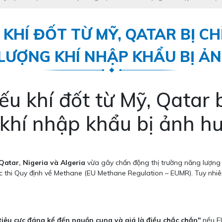
KHÍ ĐỐT TỪ MỸ, QATAR BỊ CH
 LƯỢNG KHÍ NHẬP KHẨU BỊ 
 khí đốt từ Mỹ, Qatar b
 khí nhập khẩu bị ảnh h
Qatar, Nigeria và Algeria
vừa gây chấn động thị trường năng lượng 
c thi Quy định về Methane (EU Methane Regulation – EUMR). Tuy nhiê
tiêu cực đáng kể đến nguồn cung và giá là điều chắc chắn"
nếu E