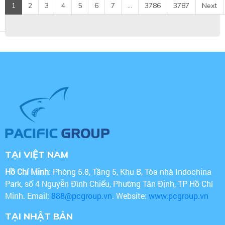
1
2
3
4
5
6
7
...
3786
3787
Next
TẠI VIỆT NAM
Hồ Chí Minh
: Phòng 5.8, Tầng 5, Khu B, Tòa nhà Indochina
Park, số 4 Nguyễn Đình Chiểu, Phường Tân Định, TP Hồ Chí
Minh. Email:
888@pcgroup.vn
. Website:
www.pcgroup.vn
TẠI NHẬT BẢN