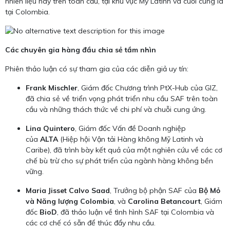
nhiên liệu này trên toàn cầu, tại khu vực Mỹ Latinh và cuối cùng là
tại Colombia.
Các chuyên gia hàng đầu chia sẻ tầm nhìn
Phiên thảo luận có sự tham gia của các diễn giả uy tín:
Frank Mischler
, Giám đốc Chương trình PtX-Hub của GIZ,
đã chia sẻ về triển vọng phát triển nhu cầu SAF trên toàn
cầu và những thách thức về chi phí và chuỗi cung ứng.
Lina Quintero
, Giám đốc Vấn đề Doanh nghiệp
của
ALTA
(Hiệp hội Vận tải Hàng không Mỹ Latinh và
Caribe), đã trình bày kết quả của một nghiên cứu về các cơ
chế bù trừ cho sự phát triển của ngành hàng không bền
vững.
Maria Jisset Calvo Saad
, Trưởng bộ phận SAF của
Bộ Mỏ
và Năng lượng Colombia
, và
Carolina Betancourt
, Giám
đốc
BioD
, đã thảo luận về tình hình SAF tại Colombia và
các cơ chế có sẵn để thúc đẩy nhu cầu.