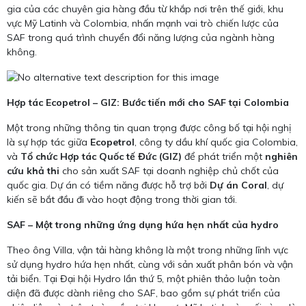
gia của các chuyên gia hàng đầu từ khắp nơi trên thế giới, khu
vực Mỹ Latinh và Colombia, nhấn mạnh vai trò chiến lược của
SAF trong quá trình chuyển đổi năng lượng của ngành hàng
không.
Hợp tác Ecopetrol – GIZ: Bước tiến mới cho SAF tại Colombia
Một trong những thông tin quan trọng được công bố tại hội nghị
là sự hợp tác giữa
Ecopetrol
, công ty dầu khí quốc gia Colombia,
và
Tổ chức Hợp tác Quốc tế Đức (GIZ)
để phát triển một
nghiên
cứu khả thi
cho sản xuất SAF tại doanh nghiệp chủ chốt của
quốc gia. Dự án có tiềm năng được hỗ trợ bởi
Dự án Coral
, dự
kiến sẽ bắt đầu đi vào hoạt động trong thời gian tới.
SAF – Một trong những ứng dụng hứa hẹn nhất của hydro
Theo ông Villa, vận tải hàng không là một trong những lĩnh vực
sử dụng hydro hứa hẹn nhất, cùng với sản xuất phân bón và vận
tải biển. Tại Đại hội Hydro lần thứ 5, một phiên thảo luận toàn
diện đã được dành riêng cho SAF, bao gồm sự phát triển của