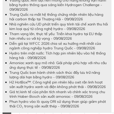
Vương quốc Anh đặt nền móng cho hàng không vận hành
bằng hydro thông qua sáng kiến Hydrogen Challenge -
09/08/2026
Trung Quốc ra mắt hệ thống chứng nhận nhiên liệu hàng
hải carbon thấp tại Thượng Hải - 09/08/2026
Nhà nghiên cứu UD phát triển quy trình tái chế xanh thu hồi
kim loại quý từ công nghệ hydro - 09/08/2026
Tham vọng lớn, thực tế yếu: Triển khai hydro tại EU thấp
hơn nhiều so với kỳ vọng - 09/08/2026
Diễn giả tại WFCC 2026 chia sẻ xu hướng mới nhất của
ngành công nghiệp hydro Trung Quốc - 09/08/2026
Hydro trên mặt nước: Tích hợp pin nhiên liệu vào hệ thống
hàng hải - 09/08/2026
Amoniac xanh quy mô nhỏ: Giải pháp phù hợp với nhu cầu
ứng dụng thực tế - 09/08/2026
Trung Quốc ban hành chính sách thúc đẩy lưu trữ năng
lượng dài hạn bằng hydro - 09/08/2026
H2 HotBox™: Công nghệ pin nhiên liệu oxit rắn linh hoạt
sản xuất hydro xanh và điện không phát thải - 09/08/2026
Giá trị kinh tế của phân tích nhanh và chính xác trong chu
trình Haber-Bosch sản xuất amoniac - 09/08/2026
Phun hydro vào lò quay DRI sử dụng than giúp giảm phát
thải CO₂ trong sản xuất thép - 09/08/2026