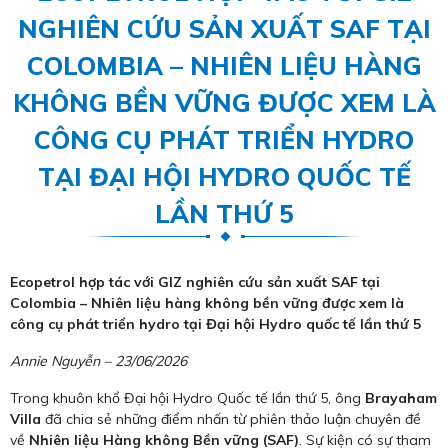
NGHIÊN CỨU SẢN XUẤT SAF TẠI
COLOMBIA – NHIÊN LIỆU HÀNG
KHÔNG BỀN VỮNG ĐƯỢC XEM LÀ
CÔNG CỤ PHÁT TRIỂN HYDRO
TẠI ĐẠI HỘI HYDRO QUỐC TẾ
LẦN THỨ 5
Ecopetrol hợp tác với GIZ nghiên cứu sản xuất SAF tại
Colombia – Nhiên liệu hàng không bền vững được xem là
công cụ phát triển hydro tại Đại hội Hydro quốc tế lần thứ 5
Annie Nguyễn – 23/06/2026
Trong khuôn khổ Đại hội Hydro Quốc tế lần thứ 5, ông
Brayaham
Villa
đã chia sẻ những điểm nhấn từ phiên thảo luận chuyên đề
về
Nhiên liệu Hàng không Bền vững (SAF)
. Sự kiện có sự tham