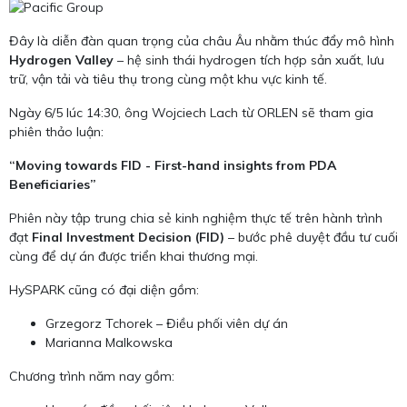
Đây là diễn đàn quan trọng của châu Âu nhằm thúc đẩy mô hình
Hydrogen Valley
– hệ sinh thái hydrogen tích hợp sản xuất, lưu
trữ, vận tải và tiêu thụ trong cùng một khu vực kinh tế.
Ngày 6/5 lúc 14:30, ông Wojciech Lach từ ORLEN sẽ tham gia
phiên thảo luận:
“Moving towards FID - First-hand insights from PDA
Beneficiaries”
Phiên này tập trung chia sẻ kinh nghiệm thực tế trên hành trình
đạt
Final Investment Decision (FID)
– bước phê duyệt đầu tư cuối
cùng để dự án được triển khai thương mại.
HySPARK cũng có đại diện gồm:
Grzegorz Tchorek – Điều phối viên dự án
Marianna Malkowska
Chương trình năm nay gồm: