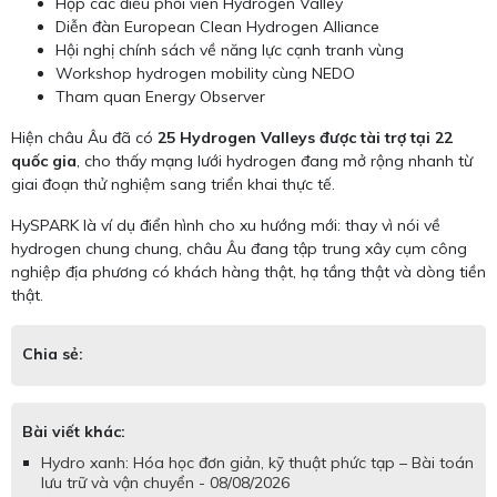
Họp các điều phối viên Hydrogen Valley
Diễn đàn European Clean Hydrogen Alliance
Hội nghị chính sách về năng lực cạnh tranh vùng
Workshop hydrogen mobility cùng NEDO
Tham quan Energy Observer
Hiện châu Âu đã có
25 Hydrogen Valleys được tài trợ tại 22
quốc gia
, cho thấy mạng lưới hydrogen đang mở rộng nhanh từ
giai đoạn thử nghiệm sang triển khai thực tế.
HySPARK là ví dụ điển hình cho xu hướng mới: thay vì nói về
hydrogen chung chung, châu Âu đang tập trung xây cụm công
nghiệp địa phương có khách hàng thật, hạ tầng thật và dòng tiền
thật.
Chia sẻ:
Bài viết khác:
Hydro xanh: Hóa học đơn giản, kỹ thuật phức tạp – Bài toán
lưu trữ và vận chuyển - 08/08/2026