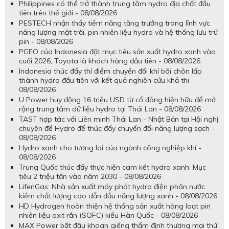
Philippines có thể trở thành trung tâm hydro địa chất đầu
tiên trên thế giới - 08/08/2026
PESTECH nhận thấy tiềm năng tăng trưởng trong lĩnh vực
năng lượng mặt trời, pin nhiên liệu hydro và hệ thống lưu trữ
pin - 08/08/2026
PGEO của Indonesia đặt mục tiêu sản xuất hydro xanh vào
cuối 2026, Toyota là khách hàng đầu tiên - 08/08/2026
Indonesia thúc đẩy thí điểm chuyển đổi khí bãi chôn lấp
thành hydro đầu tiên với kết quả nghiên cứu khả thi -
08/08/2026
U Power huy động 16 triệu USD từ cổ đông hiện hữu để mở
rộng trung tâm dữ liệu hydro tại Thái Lan - 08/08/2026
TAST hợp tác với Liên minh Thái Lan - Nhật Bản tại Hội nghị
chuyên đề Hydro để thúc đẩy chuyển đổi năng lượng sạch -
08/08/2026
Hydro xanh cho tương lai của ngành công nghiệp khí -
08/08/2026
Trung Quốc thúc đẩy thực hiện cam kết hydro xanh: Mục
tiêu 2 triệu tấn vào năm 2030 - 08/08/2026
LifenGas: Nhà sản xuất máy phát hydro điện phân nước
kiềm chất lượng cao dẫn đầu năng lượng xanh - 08/08/2026
HD Hydrogen hoàn thiện hệ thống sản xuất hàng loạt pin
nhiên liệu oxit rắn (SOFC) kiểu Hàn Quốc - 08/08/2026
MAX Power bắt đầu khoan giếng thẩm định thương mại thứ