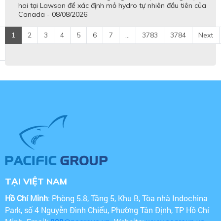
hai tại Lawson để xác định mỏ hydro tự nhiên đầu tiên của
Canada - 08/08/2026
1
2
3
4
5
6
7
...
3783
3784
Next
TẠI VIỆT NAM
Hồ Chí Minh
: Phòng 5.8, Tầng 5, Khu B, Tòa nhà Indochina
Park, số 4 Nguyễn Đình Chiểu, Phường Tân Định, TP Hồ Chí