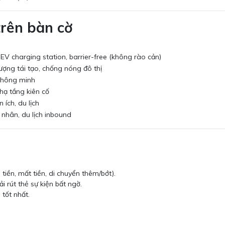
trên bàn cờ
 EV charging station, barrier-free (không rào cản)
lượng tái tạo, chống nóng đô thị
 thông minh
 hạ tầng kiên cố
 ích, du lịch
 nhân, du lịch inbound
tiền, mất tiền, di chuyển thêm/bớt).
 rút thẻ sự kiện bất ngờ.
 tốt nhất.