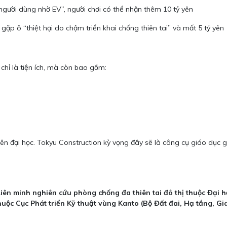
 người dùng nhờ EV”, người chơi có thể nhận thêm 10 tỷ yên
gặp ô “thiệt hại do chậm triển khai chống thiên tai” và mất 5 tỷ yên
 chỉ là tiện ích, mà còn bao gồm:
 viên đại học. Tokyu Construction kỳ vọng đây sẽ là công cụ giáo dục 
Liên minh nghiên cứu phòng chống đa thiên tai đô thị thuộc Đại 
uộc Cục Phát triển Kỹ thuật vùng Kanto (Bộ Đất đai, Hạ tầng, Gi