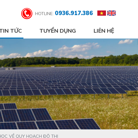
0936.917.386
HOTLINE:
TIN TỨC
TUYỂN DỤNG
LIÊN HỆ
 HỌC VỀ QUY HOẠCH ĐÔ THỊ