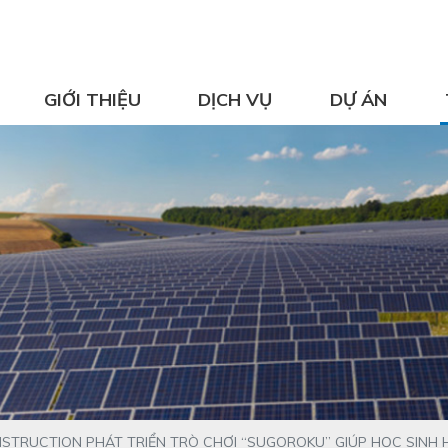
GIỚI THIỆU
DỊCH VỤ
DỰ ÁN
NSTRUCTION PHÁT TRIỂN TRÒ CHƠI “SUGOROKU” GIÚP HỌC SINH