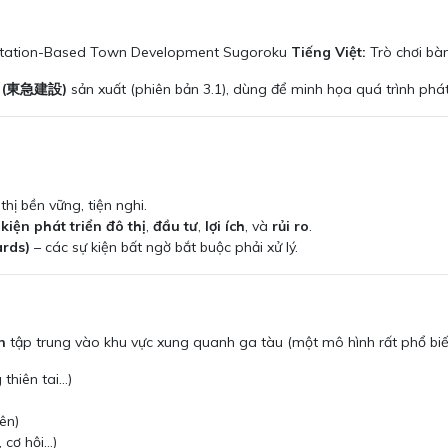
tation-Based Town Development Sugoroku
Tiếng Việt:
Trò chơi bàn
on (東急建設)
sản xuất (phiên bản 3.1), dùng để minh họa quá trình phát
ị bền vững, tiện nghi.
 kiện phát triển đô thị
,
đầu tư
,
lợi ích
, và
rủi ro
.
rds)
– các sự kiện bất ngờ bắt buộc phải xử lý.
n
tập trung vào khu vực xung quanh ga tàu (một mô hình rất phổ biến
thiên tai…)
ên)
, cơ hội…)