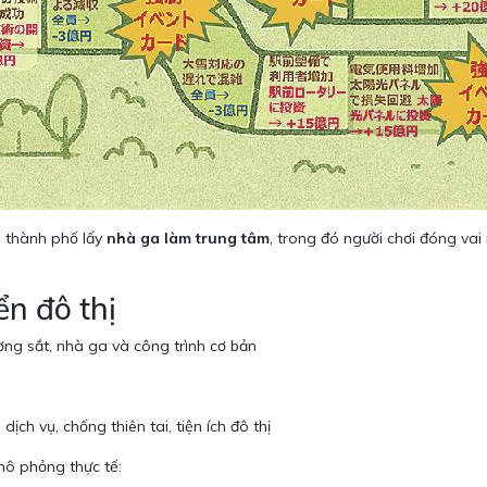
n thành phố lấy
nhà ga làm trung tâm
, trong đó người chơi đóng vai
n đô thị
ờng sắt, nhà ga và công trình cơ bản
ch vụ, chống thiên tai, tiện ích đô thị
mô phỏng thực tế: