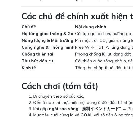
Các chủ đề chính xuất hiện 
Chủ đề
Nội dung chính
Hạ tầng giao thông & Ga
Cải tạo ga, dịch vụ hướng ga,
Năng lượng & Môi trường
Pin mặt trời, CO₂ giảm, năng 
Công nghệ & Thông minh
Free Wi-Fi, IoT, AI, ứng dụng
Chống thiên tai
Phòng chống lũ lụt, động đất,
Thu hút dân cư
Cải thiện cuộc sống, nhà ở, tiện
Kinh tế
Tăng thu nhập thuế, đầu tư tư
Cách chơi (tóm tắt)
Di chuyển theo số xúc xắc.
Đến ô nào thì thực hiện nội dung ô đó (đầu tư, nhận 
Khi gặp
ngôi sao vàng “強制イベントカード”
→ Phải
Mục tiêu cuối cùng là về
GOAL
với số tiền & hạ tầng