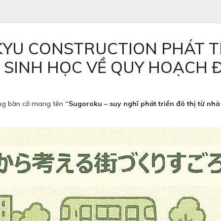
OKYU CONSTRUCTION PHÁT T
 SINH HỌC VỀ QUY HOẠCH Đ
ạng bàn cờ mang tên
“Sugoroku – suy nghĩ phát triển đô thị từ nhà