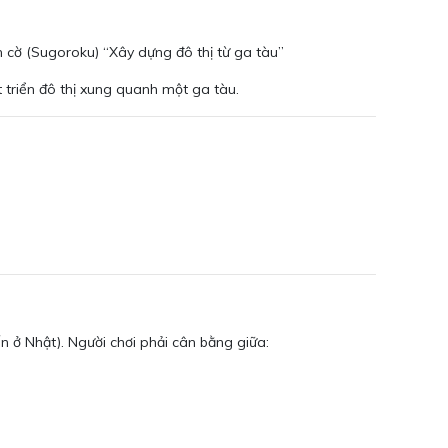
 cờ (Sugoroku) “Xây dựng đô thị từ ga tàu”
 triển đô thị xung quanh một ga tàu.
 ở Nhật). Người chơi phải cân bằng giữa: