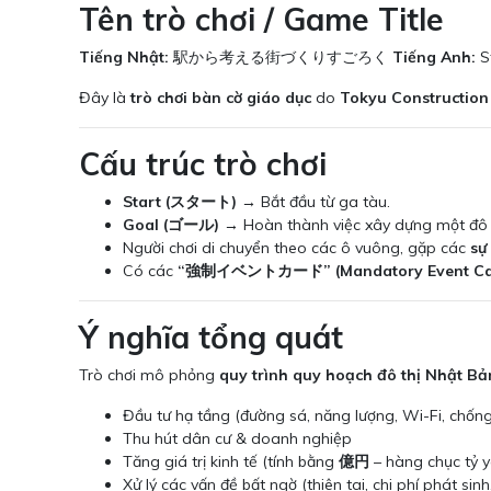
Tên trò chơi / Game Title
Tiếng Nhật:
駅から考える街づくりすごろく
Tiếng Anh:
S
Đây là
trò chơi bàn cờ giáo dục
do
Tokyu Constructi
Cấu trúc trò chơi
Start (スタート)
→ Bắt đầu từ ga tàu.
Goal (ゴール)
→ Hoàn thành việc xây dựng một đô th
Người chơi di chuyển theo các ô vuông, gặp các
sự
Có các
“強制イベントカード” (Mandatory Event Ca
Ý nghĩa tổng quát
Trò chơi mô phỏng
quy trình quy hoạch đô thị Nhật Bả
Đầu tư hạ tầng (đường sá, năng lượng, Wi-Fi, chống 
Thu hút dân cư & doanh nghiệp
Tăng giá trị kinh tế (tính bằng
億円
– hàng chục tỷ y
Xử lý các vấn đề bất ngờ (thiên tai, chi phí phát sinh