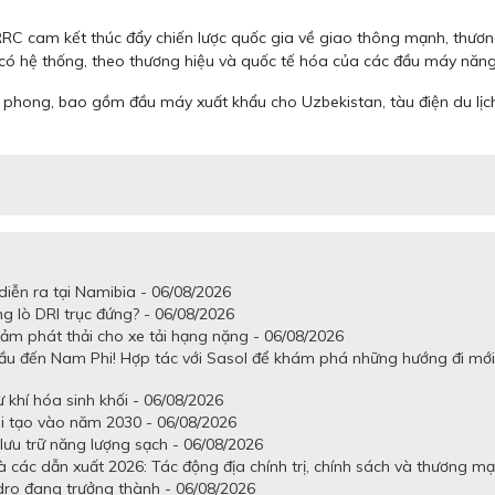
 cam kết thúc đẩy chiến lược quốc gia về giao thông mạnh, thương
ó hệ thống, theo thương hiệu và quốc tế hóa của các đầu máy năng
phong, bao gồm đầu máy xuất khẩu cho Uzbekistan, tàu điện du lịch L
iễn ra tại Namibia - 06/08/2026
g lò DRI trục đứng? - 06/08/2026
ảm phát thải cho xe tải hạng nặng - 06/08/2026
ầu đến Nam Phi! Hợp tác với Sasol để khám phá những hướng đi mới
khí hóa sinh khối - 06/08/2026
ái tạo vào năm 2030 - 06/08/2026
lưu trữ năng lượng sạch - 06/08/2026
 các dẫn xuất 2026: Tác động địa chính trị, chính sách và thương mạ
dro đang trưởng thành - 06/08/2026