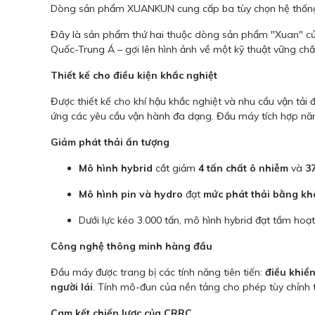
Dòng sản phẩm XUANKUN cung cấp ba tùy chọn hệ thống
Đây là sản phẩm thứ hai thuộc dòng sản phẩm "Xuan" của 
Quốc-Trung Á – gợi lên hình ảnh về một kỹ thuật vững chắ
Thiết kế cho điều kiện khắc nghiệt
Được thiết kế cho khí hậu khắc nghiệt và nhu cầu vận tả
ứng các yêu cầu vận hành đa dạng. Đầu máy tích hợp n
Giảm phát thải ấn tượng
Mô hình hybrid
cắt giảm
4 tấn chất ô nhiễm
và
3
Mô hình pin và hydro
đạt
mức phát thải bằng k
Dưới lực kéo 3.000 tấn, mô hình hybrid đạt tầm ho
Công nghệ thông minh hàng đầu
Đầu máy được trang bị các tính năng tiên tiến:
điều khiể
người lái
. Tính mô-đun của nền tảng cho phép tùy chỉnh th
Cam kết chiến lược của CRRC