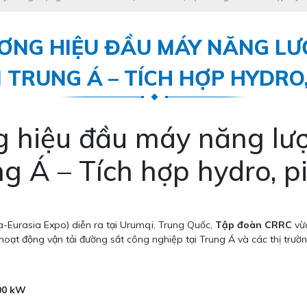
ƠNG HIỆU ĐẦU MÁY NĂNG L
I TRUNG Á – TÍCH HỢP HYDRO,
g hiệu đầu máy năng l
g Á – Tích hợp hydro, pi
-Eurasia Expo) diễn ra tại Urumqi, Trung Quốc,
Tập đoàn CRRC
vừa
c hoạt động vận tải đường sắt công nghiệp tại Trung Á và các thị trư
000 kW