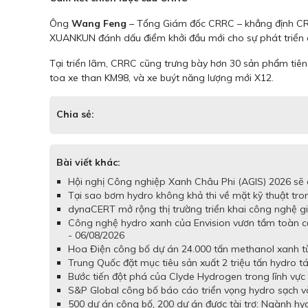
Ông
Wang Feng
– Tổng Giám đốc CRRC – khẳng định CRRC
XUANKUN đánh dấu điểm khởi đầu mới cho sự phát triển c
Tại triển lãm, CRRC cũng trưng bày hơn 30 sản phẩm tiên 
toa xe than KM98, và xe buýt năng lượng mới X12.
Chia sẻ:
Bài viết khác:
Hội nghị Công nghiệp Xanh Châu Phi (AGIS) 2026 sẽ d
Tại sao bơm hydro không khả thi về mặt kỹ thuật tron
dynaCERT mở rộng thị trường triển khai công nghệ gi
Công nghệ hydro xanh của Envision vươn tầm toàn c
- 06/08/2026
Hoa Điện công bố dự án 24.000 tấn methanol xanh từ 
Trung Quốc đặt mục tiêu sản xuất 2 triệu tấn hydro t
Bước tiến đột phá của Clyde Hydrogen trong lĩnh vực 
S&P Global công bố báo cáo triển vọng hydro sạch và
500 dự án công bố, 200 dự án được tài trợ: Ngành hy