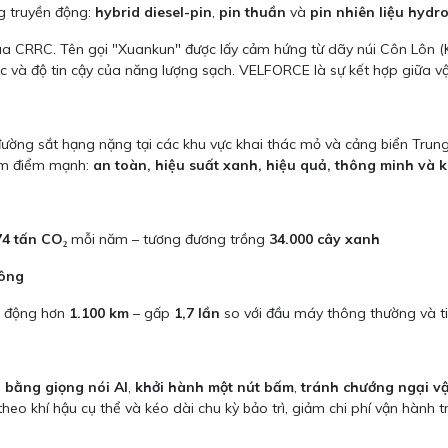
 truyền động:
hybrid diesel-pin
,
pin thuần
và
pin nhiên liệu hydr
CRRC. Tên gọi "Xuankun" được lấy cảm hứng từ dãy núi Côn Lôn (Kun
c và độ tin cậy của năng lượng sạch. VELFORCE là sự kết hợp giữa vận
i đường sắt hạng nặng tại các khu vực khai thác mỏ và cảng biển Tru
ăm điểm mạnh:
an toàn, hiệu suất xanh, hiệu quả, thông minh và k
74 tấn CO₂
mỗi năm – tương đương trồng
34.000 cây xanh
hông
ạt động hơn
1.100 km
– gấp
1,7 lần
so với đầu máy thông thường và t
n bằng giọng nói AI
,
khởi hành một nút bấm
,
tránh chướng ngại v
eo khí hậu cụ thể và kéo dài chu kỳ bảo trì, giảm chi phí vận hành tr