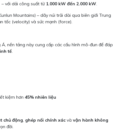
o
– với dải công suất từ
1.000 kW đến 2.000 kW
.
lun Mountains) – dãy núi trải dài qua biên giới Trung
 tốc (velocity) và sức mạnh (force).
ng Á, nền tảng này cung cấp các cấu hình mô-đun để đáp
inh tế
.
iết kiệm hơn
45% nhiên liệu
ật chủ động
,
ghép nối chính xác
và
vận hành không
ọn đời.