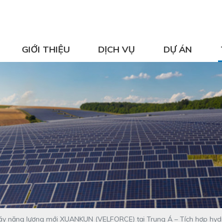
GIỚI THIỆU
DỊCH VỤ
DỰ ÁN
y năng lượng mới XUANKUN (VELFORCE) tại Trung Á – Tích hợp hydro