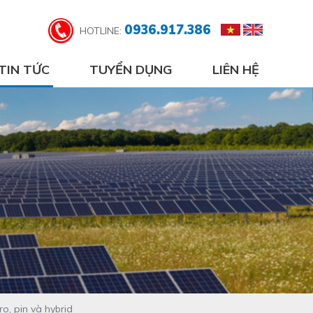
0936.917.386
HOTLINE:
TIN TỨC
TUYỂN DỤNG
LIÊN HỆ
, pin và hybrid