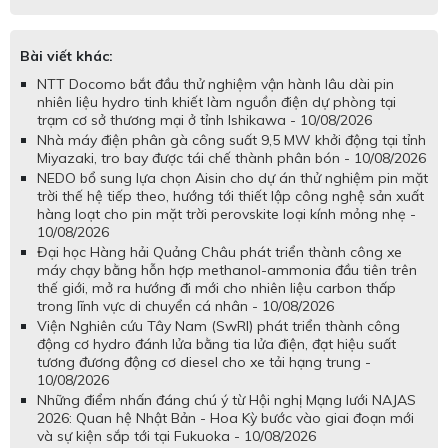
Bài viết khác:
NTT Docomo bắt đầu thử nghiệm vận hành lâu dài pin
nhiên liệu hydro tinh khiết làm nguồn điện dự phòng tại
trạm cơ sở thương mại ở tỉnh Ishikawa - 10/08/2026
Nhà máy điện phân gà công suất 9,5 MW khởi động tại tỉnh
Miyazaki, tro bay được tái chế thành phân bón - 10/08/2026
NEDO bổ sung lựa chọn Aisin cho dự án thử nghiệm pin mặt
trời thế hệ tiếp theo, hướng tới thiết lập công nghệ sản xuất
hàng loạt cho pin mặt trời perovskite loại kính mỏng nhẹ -
10/08/2026
Đại học Hàng hải Quảng Châu phát triển thành công xe
máy chạy bằng hỗn hợp methanol-ammonia đầu tiên trên
thế giới, mở ra hướng đi mới cho nhiên liệu carbon thấp
trong lĩnh vực di chuyển cá nhân - 10/08/2026
Viện Nghiên cứu Tây Nam (SwRI) phát triển thành công
động cơ hydro đánh lửa bằng tia lửa điện, đạt hiệu suất
tương đương động cơ diesel cho xe tải hạng trung -
10/08/2026
Những điểm nhấn đáng chú ý từ Hội nghị Mạng lưới NAJAS
2026: Quan hệ Nhật Bản - Hoa Kỳ bước vào giai đoạn mới
và sự kiện sắp tới tại Fukuoka - 10/08/2026