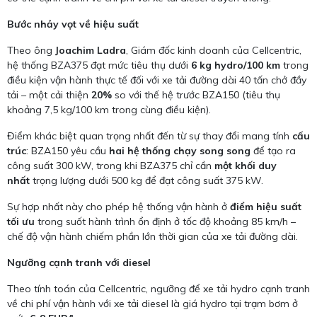
Bước nhảy vọt về hiệu suất
Theo ông
Joachim Ladra
, Giám đốc kinh doanh của Cellcentric,
hệ thống BZA375 đạt mức tiêu thụ dưới
6 kg hydro/100 km
trong
điều kiện vận hành thực tế đối với xe tải đường dài 40 tấn chở đầy
tải – một cải thiện
20%
so với thế hệ trước BZA150 (tiêu thụ
khoảng 7,5 kg/100 km trong cùng điều kiện).
Điểm khác biệt quan trọng nhất đến từ sự thay đổi mang tính
cấu
trúc
: BZA150 yêu cầu
hai hệ thống chạy song song
để tạo ra
công suất 300 kW, trong khi BZA375 chỉ cần
một khối duy
nhất
trọng lượng dưới 500 kg để đạt công suất 375 kW.
Sự hợp nhất này cho phép hệ thống vận hành ở
điểm hiệu suất
tối ưu
trong suốt hành trình ổn định ở tốc độ khoảng 85 km/h –
chế độ vận hành chiếm phần lớn thời gian của xe tải đường dài.
Ngưỡng cạnh tranh với diesel
Theo tính toán của Cellcentric, ngưỡng để xe tải hydro cạnh tranh
về chi phí vận hành với xe tải diesel là giá hydro tại trạm bơm ở