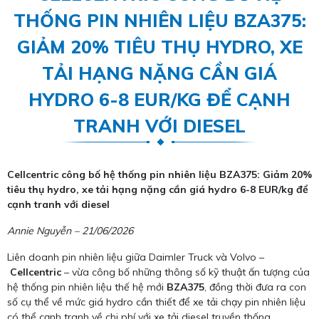
THỐNG PIN NHIÊN LIỆU BZA375:
GIẢM 20% TIÊU THỤ HYDRO, XE
TẢI HẠNG NẶNG CẦN GIÁ
HYDRO 6-8 EUR/KG ĐỂ CẠNH
TRANH VỚI DIESEL
Cellcentric công bố hệ thống pin nhiên liệu BZA375: Giảm 20%
tiêu thụ hydro, xe tải hạng nặng cần giá hydro 6-8 EUR/kg để
cạnh tranh với diesel
Annie Nguyễn – 21/06/2026
Liên doanh pin nhiên liệu giữa Daimler Truck và Volvo –
Cellcentric
– vừa công bố những thông số kỹ thuật ấn tượng của
hệ thống pin nhiên liệu thế hệ mới
BZA375
, đồng thời đưa ra con
số cụ thể về mức giá hydro cần thiết để xe tải chạy pin nhiên liệu
có thể cạnh tranh về chi phí với xe tải diesel truyền thống.