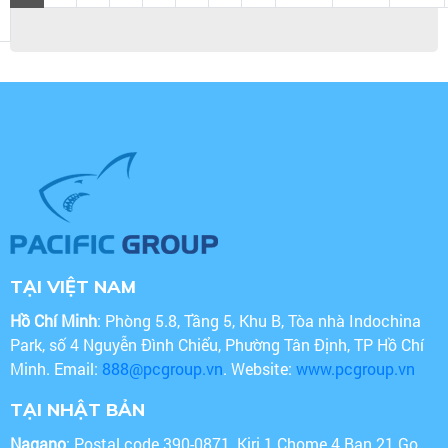
TẠI VIỆT NAM
Hồ Chí Minh
: Phòng 5.8, Tầng 5, Khu B, Tòa nhà Indochina
Park, số 4 Nguyễn Đình Chiểu, Phường Tân Định, TP Hồ Chí
Minh. Email:
888@pcgroup.vn
. Website:
www.pcgroup.vn
TẠI NHẬT BẢN
Nagano
: Postal code 390-0871, Kiri 1 Chome 4 Ban 21 Go,