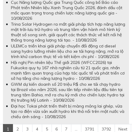
Cục Năng lượng Quốc gia Trung Quốc công bố Báo cáo
Phát triển Nhiên liệu Xanh Trung Quốc 2026, đánh dấu cột
mốc quan trọng trong chiến lược năng lượng quốc gia -
10/08/2026
Trina Solar Hydrogen ra mắt giải pháp tích hợp năng lượng
mặt trời-lưu trữ-hydro và trung tâm vận hành mô hình kỹ
thuật số song sinh, giải quyết các thách thức về kết nối hệ
thống trong năng lượng tái tạo. - 10/08/2026
ULEMCo triển khai giải pháp chuyển đổi động cơ diesel
sang hydro lưỡng nhiên liệu cho xe tải hạng nặng, mở ra lộ
trình khử carbon thực tế và tiết kiệm chi phí - 10/08/2026
Hội nghị Pin nhiên liệu Thế giới 2026 (WFCC2026) tại
Fukuoka quy tụ 167 nhà nghiên cứu từ 21 quốc gia, nhấn
mạnh tầm quan trọng của hợp tác quốc tế và phát triển cơ
sở hạ tầng cho năng lượng hydro - 10/08/2026
GWM dự kiến doanh số 20 triệu R$ cho xe tải chạy hydro
tại Brazil vào năm 2026, sau lần tiếp nhiên liệu đầu tiên tại
trung tâm Bahia, mở ra chu kỳ mới cho chiến lược hydro tại
thị trường Mỹ Latinh - 10/08/2026
Đại học Tokai phát triển thiết bị màng mỏng lai ghép, vừa
tạo ra điện vừa sản xuất hydro khi thả nổi trên mặt nước và
chiếu ánh sáng - 10/08/2026
1
2
3
4
5
6
7
...
3791
3792
Next