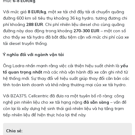
mức
6-8 EUR/kg
.
Với mức giá
8 EUR/kg
, một xe tải chở đầy tải di chuyển quãng
đường 600 km sẽ tiêu thụ khoảng 36 kg hydro, tương đương chi
phí khoảng
288 EUR
. Chi phí nhiên liệu diesel cho cùng quãng
đường này dao động trong khoảng
270-300 EUR
– một con số
cho thấy xe tải hydro đã bắt đầu tiệm cận với mức chi phí của xe
tải diesel truyền thống.
Ý nghĩa đối với ngành vận tải
Ông Ladra nhấn mạnh rằng việc cải thiện hiệu suất chính là
yếu
tố quan trọng nhất
mà các nhà vận hành đội xe cần ghi nhớ từ
hệ thống mới. Sự thay đổi về hiệu suất giúp thay đổi căn bản các
tính toán kinh doanh và khả năng thương mại của xe tải hydro.
Với BZA375, Cellcentric đã đưa ra một tuyên bố rõ ràng: công
nghệ pin nhiên liệu cho xe tải hạng nặng
đã sẵn sàng
– vấn đề
còn lại là xây dựng hệ sinh thái giá nhiên liệu và hạ tầng trạm
tiếp nhiên liệu để hiện thực hóa lợi thế này.
Chia sẻ: